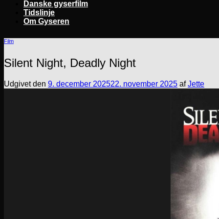
Danske gyserfilm
Tidslinje
Om Gyseren
Film
Silent Night, Deadly Night
Udgivet den
9. december 2025
22. november 2025
af
Jette