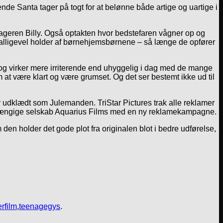
gende Santa tager på togt for at belønne både artige og uartige i
nageren Billy. Også optakten hvor bedstefaren vågner op og
som alligevel holder af børnehjemsbørnene – så længe de opfører
og virker mere irriterende end uhyggelig i dag med de mange
em at være klart og være grumset. Og det ser bestemt ikke ud til
var udklædt som Julemanden. TriStar Pictures trak alle reklamer
 uafhængige selskab Aquarius Films med en ny reklamekampagne.
den holder det gode plot fra originalen blot i bedre udførelse,
rfilm
,
teenagegys
.