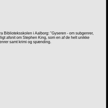
a Biblioteksskolen i Aalborg: "Gyseren - om subgenrer,
igt afsnit om Stephen King, som en af de helt unikke
genrer samt krimi og spænding.