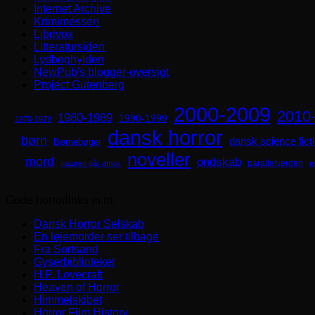
Internet Archive
Krimimessen
Librivox
Litteratursiden
Lydboghylden
NewPub's blogger-oversigt
Project Gutenberg
2000-2009
2010
1980-1989
1990-1999
1970-1979
dansk horror
børn
dansk science fict
Børnebøger
noveller
mord
ondskab
parallelverden
naturen går amok
p
Gode horrorlinks m.m.
Dansk Horror Selskab
En lejemorder ser tilbage
Fra Sortsand
Gyserbiblioteket
H.P. Lovecraft
Heaven of Horror
Himmelskibet
Horror Film History