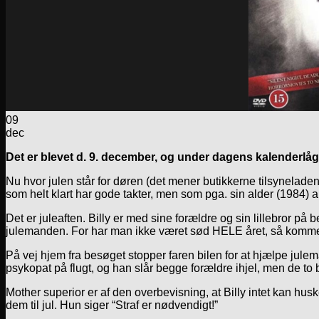
09
dec
Det er blevet d. 9. december, og under dagens kalenderlåg
Nu hvor julen står for døren (det mener butikkerne tilsyneladende
som helt klart har gode takter, men som pga. sin alder (1984) 
Det er juleaften. Billy er med sine forældre og sin lillebror p
julemanden. For har man ikke været sød HELE året, så kommer
På vej hjem fra besøget stopper faren bilen for at hjælpe julem
psykopat på flugt, og han slår begge forældre ihjel, men de t
Mother superior er af den overbevisning, at Billy intet kan hus
dem til jul. Hun siger “Straf er nødvendigt!”