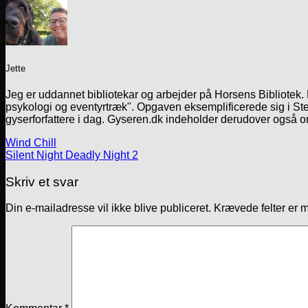
Jette
Jeg er uddannet bibliotekar og arbejder på Horsens Bibliotek
psykologi og eventyrtræk". Opgaven eksemplificerede sig i Ste
gyserforfattere i dag. Gyseren.dk indeholder derudover også o
Wind Chill
Silent Night Deadly Night 2
Skriv et svar
Din e-mailadresse vil ikke blive publiceret.
Krævede felter er 