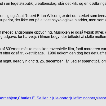
and i en legetøjsbutik juleaftensdag, slår det klik, og en dødbrin
s egentlig også, at Robert Brian Wilson gør det udmærket som tee
er superior, der ikke tror på alt det psykologiske pladder, men 
den meget langsomme opbygning. Musikken er også typisk 80’er, 
ig udgave, for halvvejs i filmen begynder billedet at skifte mell
r en af 80’ernes måske mest kontroversielle film, fordi morderen 
 kort efter også trukket tilbage. I 1986 udkom den dog hos det
night, deadly night” d. 25. december i år. Jeg er spændt på, om 
børnehjem
,
Charles E. Sellier jr.
,
jule-horror
,
julefilm
,
nonner
,
slashe