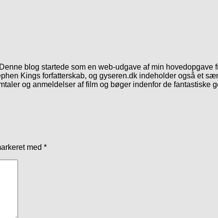
. Denne blog startede som en web-udgave af min hovedopgave fr
phen Kings forfatterskab, og gyseren.dk indeholder også et særl
mtaler og anmeldelser af film og bøger indenfor de fantastiske 
markeret med
*