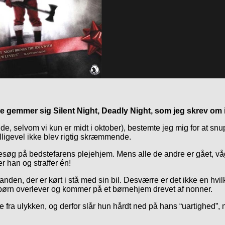
e gemmer sig Silent Night, Deadly Night, som jeg skrev om 
, selvom vi kun er midt i oktober), bestemte jeg mig for at snuppe
alligevel ikke blev rigtig skræmmende.
å besøg på bedstefarens plejehjem. Mens alle de andre er gået, vå
 han og straffer én!
anden, der er kørt i stå med sin bil. Desværre er det ikke en hvi
o børn overlever og kommer på et børnehjem drevet af nonner.
ke fra ulykken, og derfor slår hun hårdt ned på hans “uartighed”