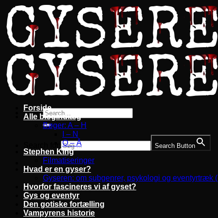
Fortsæt
til
indhold
Forside
Alle blogindlæg
Bøger: A – H
I – N
O – Å
Search for:
Search Button
Stephen King
Filmatiseringer
Hvad er en gyser?
Gyseren: om subgenrer, psykologi og eventyrtræk 
Hvorfor fascineres vi af gyset?
Gys og eventyr
Den gotiske fortælling
Vampyrens historie