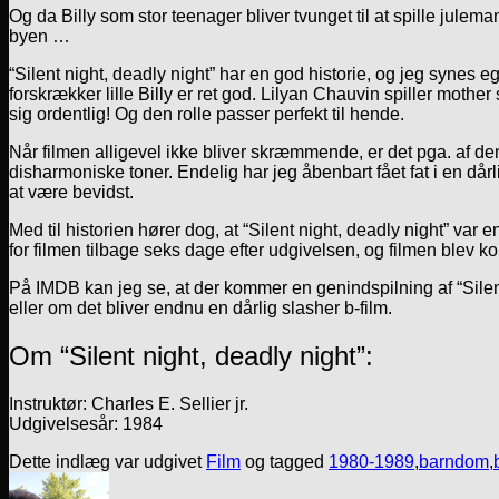
Og da Billy som stor teenager bliver tvunget til at spille julem
byen …
“Silent night, deadly night” har en god historie, og jeg syne
forskrækker lille Billy er ret god. Lilyan Chauvin spiller moth
sig ordentlig! Og den rolle passer perfekt til hende.
Når filmen alligevel ikke bliver skræmmende, er det pga. af 
disharmoniske toner. Endelig har jeg åbenbart fået fat i en dårl
at være bevidst.
Med til historien hører dog, at “Silent night, deadly night” va
for filmen tilbage seks dage efter udgivelsen, og filmen blev
På IMDB kan jeg se, at der kommer en genindspilning af “Silent 
eller om det bliver endnu en dårlig slasher b-film.
Om “Silent night, deadly night”:
Instruktør: Charles E. Sellier jr.
Udgivelsesår: 1984
Dette indlæg var udgivet
Film
og tagged
1980-1989
,
barndom
,