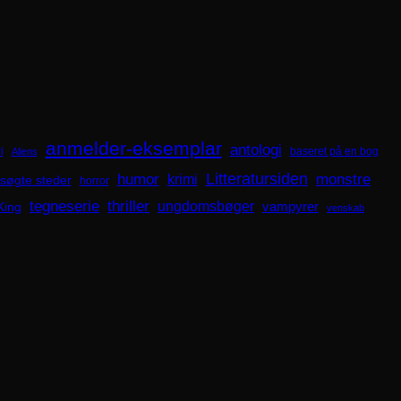
anmelder-eksemplar
antologi
i
baseret på en bog
Aliens
Litteratursiden
humor
krimi
monstre
søgte steder
horror
tegneserie
thriller
ungdomsbøger
King
vampyrer
venskab