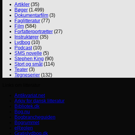
Artikler
(35)
Bøger
(1.499)
Dokumentarfilm
(3)
Faglitteratur
(77)
Film
(584)
Forfatterportrætter
(27)
Instruktører
(35)
Lydbog
(10)
Podcast
(10)
SMS novelle
(5)
Stephen King
(90)
Stort og småt
(114)
Teater
(3)
Tegneserier
(132)
Links om litteratur
Antikvariat.net
Arkiv for dansk litteratur
Bibliotek.dk
Bog.nu
Bogbrancheguiden
Bogrummet
eReolen
Gratislydbog.dk