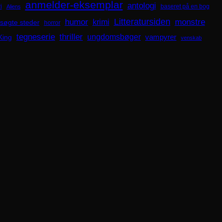
anmelder-eksemplar
antologi
i
baseret på en bog
Aliens
Litteratursiden
humor
krimi
monstre
søgte steder
horror
tegneserie
thriller
ungdomsbøger
King
vampyrer
venskab