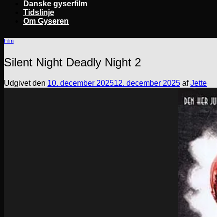
Danske gyserfilm
Tidslinje
Om Gyseren
Film
Silent Night Deadly Night 2
Udgivet den
10. december 2025
12. december 2025
af
Jette