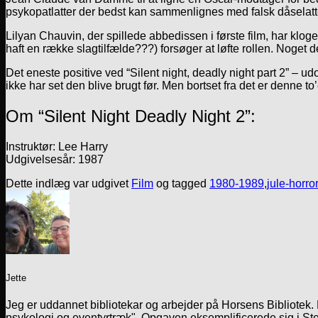
psykopatlatter der bedst kan sammenlignes med falsk dåselatter 
Lilyan Chauvin, der spillede abbedissen i første film, har klogel
haft en række slagtilfælde???) forsøger at løfte rollen. Noget de
Det eneste positive ved “Silent night, deadly night part 2” – u
ikke har set den blive brugt før. Men bortset fra det er denne to’
Om “Silent Night Deadly Night 2”:
Instruktør: Lee Harry
Udgivelsesår: 1987
Dette indlæg var udgivet
Film
og tagged
1980-1989
,
jule-horror
Jette
Jeg er uddannet bibliotekar og arbejder på Horsens Bibliotek
psykologi og eventyrtræk". Opgaven eksemplificerede sig i Ste