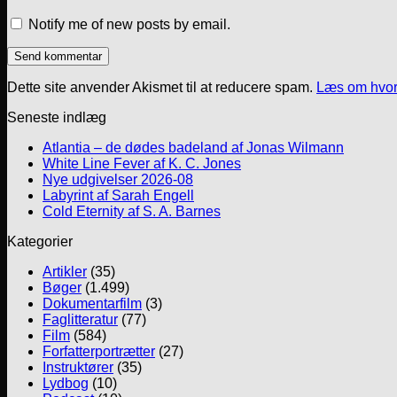
Notify me of new posts by email.
Dette site anvender Akismet til at reducere spam.
Læs om hvor
Seneste indlæg
Atlantia – de dødes badeland af Jonas Wilmann
White Line Fever af K. C. Jones
Nye udgivelser 2026-08
Labyrint af Sarah Engell
Cold Eternity af S. A. Barnes
Kategorier
Artikler
(35)
Bøger
(1.499)
Dokumentarfilm
(3)
Faglitteratur
(77)
Film
(584)
Forfatterportrætter
(27)
Instruktører
(35)
Lydbog
(10)