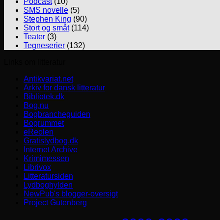
Podcast
(10)
SMS novelle
(5)
Stephen King
(90)
Stort og småt
(114)
Teater
(3)
Tegneserier
(132)
Links om litteratur
Antikvariat.net
Arkiv for dansk litteratur
Bibliotek.dk
Bog.nu
Bogbrancheguiden
Bogrummet
eReolen
Gratislydbog.dk
Internet Archive
Krimimessen
Librivox
Litteratursiden
Lydboghylden
NewPub's blogger-oversigt
Project Gutenberg