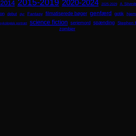
2015-2019
2020-2024
-2014
A. Silvestr
2025-2029
genfærd
ion
filmatiserede bøger
Fantasy
gotik
hjem
debut
dyr
science fiction
spænding
seriemord
Stephen 
sykologisk portræt
zombier