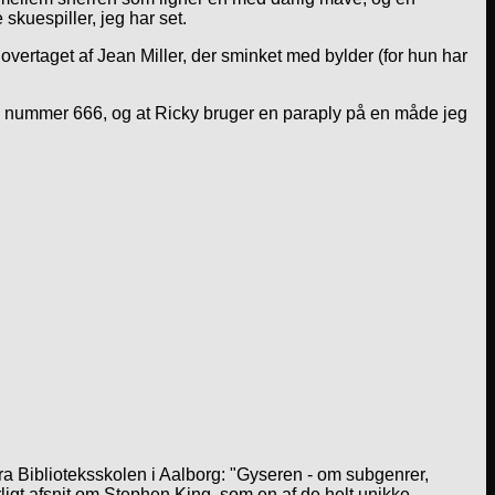
skuespiller, jeg har set.
t overtaget af Jean Miller, der sminket med bylder (for hun har
or i nummer 666, og at Ricky bruger en paraply på en måde jeg
a Biblioteksskolen i Aalborg: "Gyseren - om subgenrer,
igt afsnit om Stephen King, som en af de helt unikke