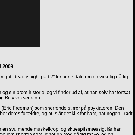
i 2009.
ight, deadly night part 2” for her er tale om en virkelig dårlig
g sin brors historie, og vi finder ud af, at han selv har fortsat
 og Billy voksede op.
 (Eric Freeman) som snerrende stirrer på psykiateren. Den
r deres forældre, og nu slår det klik for ham, når nogen i rødt
len er en svulmende muskelkrop, og skuespilsmæssigt får han
r mellem snerren som ligner en med dårlig mave, og en