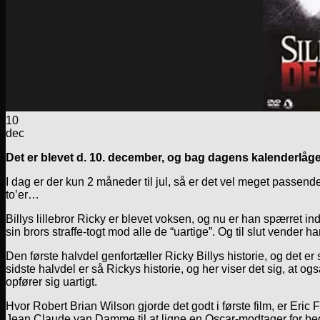
10
dec
Det er blevet d. 10. december, og bag dagens kalenderlå
I dag er der kun 2 måneder til jul, så er det vel meget passende a
to’er…
Billys lillebror Ricky er blevet voksen, og nu er han spærret ind
sin brors straffe-togt mod alle de “uartige”. Og til slut vender
Den første halvdel genfortæller Ricky Billys historie, og det er s
sidste halvdel er så Rickys historie, og her viser det sig, at
opfører sig uartigt.
Hvor Robert Brian Wilson gjorde det godt i første film, er Eric
Jean Claude van Damme til at ligne en Oscar-modtager for bed