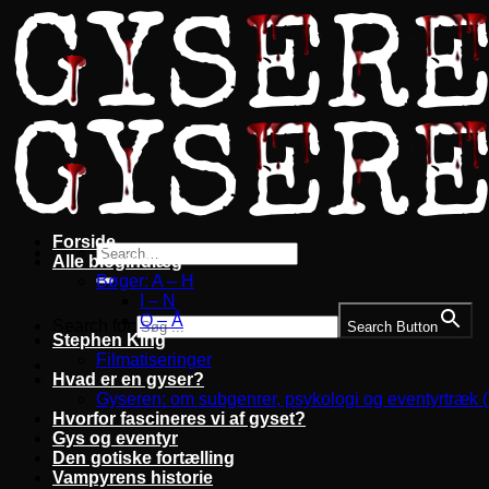
Fortsæt
til
indhold
Forside
Alle blogindlæg
Bøger: A – H
I – N
O – Å
Search for:
Search Button
Stephen King
Filmatiseringer
Hvad er en gyser?
Gyseren: om subgenrer, psykologi og eventyrtræk 
Hvorfor fascineres vi af gyset?
Gys og eventyr
Den gotiske fortælling
Vampyrens historie