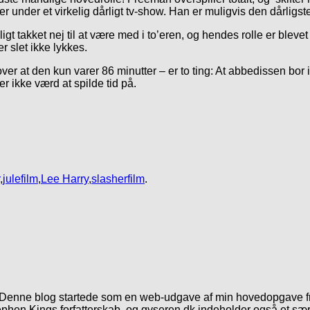
under et virkelig dårligt tv-show. Han er muligvis den dårligste 
igt takket nej til at være med i to’eren, og hendes rolle er bleve
r slet ikke lykkes.
dover at den kun varer 86 minutter – er to ting: At abbedissen b
er ikke værd at spilde tid på.
,
julefilm
,
Lee Harry
,
slasherfilm
.
. Denne blog startede som en web-udgave af min hovedopgave fr
phen Kings forfatterskab, og gyseren.dk indeholder også et særl