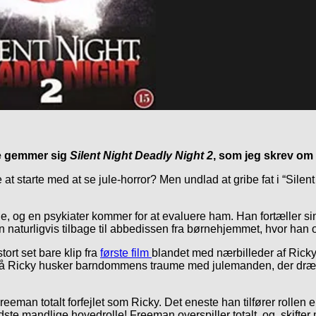
ge gemmer sig
Silent Night Deadly Night 2
, som jeg skrev om 
t starte med at se jule-horror? Men undlad at gribe fat i “Silent n
e, og en psykiater kommer for at evaluere ham. Han fortæller sin o
 han naturligvis tilbage til abbedissen fra børnehjemmet, hvor han
tort set bare klip fra
første film
blandet med nærbilleder af Ricky
 også Ricky husker barndommens traume med julemanden, der dræbe
 Freeman totalt forfejlet som Ricky. Det eneste han tilfører rol
ste mandlige hovedrolle! Freeman overspiller totalt, og skifte