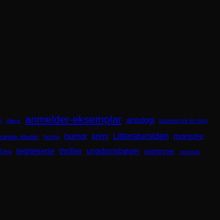
anmelder-eksemplar
antologi
i
baseret på en bog
Aliens
Litteratursiden
humor
krimi
monstre
søgte steder
horror
tegneserie
thriller
ungdomsbøger
King
vampyrer
venskab