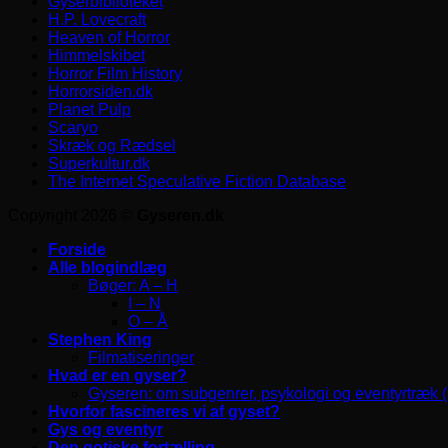
Gyserbiblioteket
H.P. Lovecraft
Heaven of Horror
Himmelskibet
Horror Film History
Horrorsiden.dk
Planet Pulp
Scaryo
Skræk og Rædsel
Superkultur.dk
The Internet Speculative Fiction Database
Copyright 2026 ©
Gyseren.dk
Forside
Alle blogindlæg
Bøger: A – H
I – N
O – Å
Stephen King
Filmatiseringer
Hvad er en gyser?
Gyseren: om subgenrer, psykologi og eventyrtræk 
Hvorfor fascineres vi af gyset?
Gys og eventyr
Den gotiske fortælling