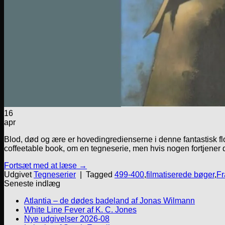
16
apr
Blod, død og ære er hovedingredienserne i denne fantastisk f
coffeetable book, om en tegneserie, men hvis nogen fortjener d
Fortsæt med at læse
→
Udgivet
Tegneserier
|
Tagged
499-400
,
filmatiserede bøger
,
Fr
Seneste indlæg
Atlantia – de dødes badeland af Jonas Wilmann
White Line Fever af K. C. Jones
Nye udgivelser 2026-08