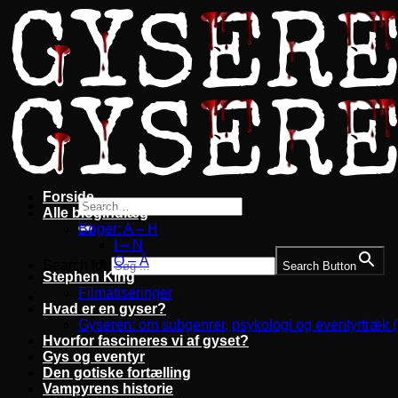
Fortsæt
til
indhold
Forside
Alle blogindlæg
Bøger: A – H
I – N
O – Å
Search for:
Search Button
Stephen King
Filmatiseringer
Hvad er en gyser?
Gyseren: om subgenrer, psykologi og eventyrtræk 
Hvorfor fascineres vi af gyset?
Gys og eventyr
Den gotiske fortælling
Vampyrens historie