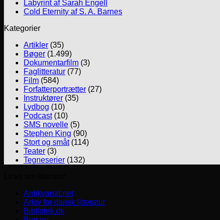
Labyrint af Sarah Engell
Cold Eternity af S. A. Barnes
Kategorier
Artikler
(35)
Bøger
(1.499)
Dokumentarfilm
(3)
Faglitteratur
(77)
Film
(584)
Forfatterportrætter
(27)
Instruktører
(35)
Lydbog
(10)
Podcast
(10)
SMS novelle
(5)
Stephen King
(90)
Stort og småt
(114)
Teater
(3)
Tegneserier
(132)
Links om litteratur
Antikvariat.net
Arkiv for dansk litteratur
Bibliotek.dk
Bog.nu