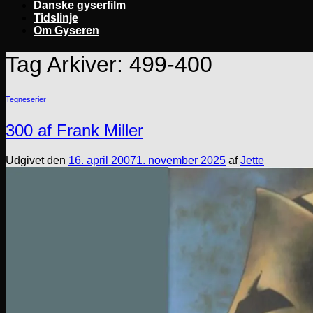
Danske gyserfilm
Tidslinje
Om Gyseren
Tag Arkiver:
499-400
Tegneserier
300 af Frank Miller
Udgivet den
16. april 2007
1. november 2025
af
Jette