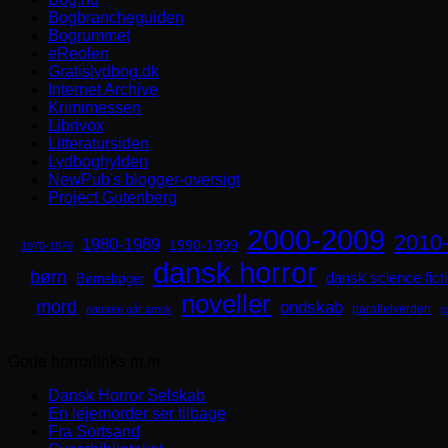
Bogbrancheguiden
Bogrummet
eReolen
Gratislydbog.dk
Internet Archive
Krimimessen
Librivox
Litteratursiden
Lydboghylden
NewPub's blogger-oversigt
Project Gutenberg
2000-2009
2010
1980-1989
1990-1999
1970-1979
dansk horror
børn
dansk science fict
Børnebøger
noveller
mord
ondskab
parallelverden
naturen går amok
p
Gode horrorlinks m.m.
Dansk Horror Selskab
En lejemorder ser tilbage
Fra Sortsand