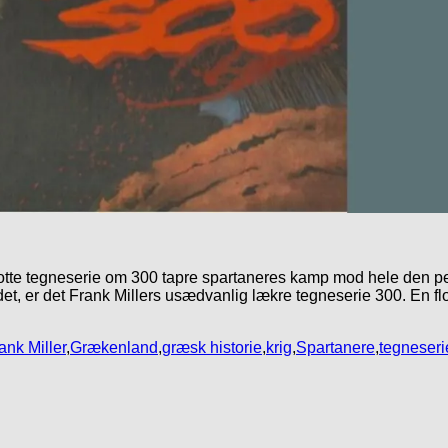
lotte tegneserie om 300 tapre spartaneres kamp mod hele den p
et, er det Frank Millers usædvanlig lækre tegneserie 300. En flo
ank Miller
,
Grækenland
,
græsk historie
,
krig
,
Spartanere
,
tegneseri