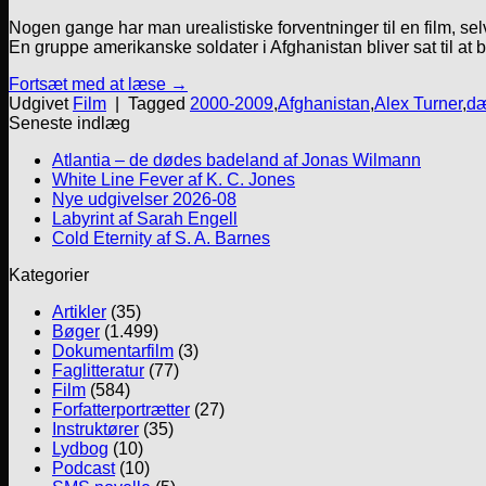
Nogen gange har man urealistiske forventninger til en film, s
En gruppe amerikanske soldater i Afghanistan bliver sat til at 
Fortsæt med at læse
→
Udgivet
Film
|
Tagged
2000-2009
,
Afghanistan
,
Alex Turner
,
d
Seneste indlæg
Atlantia – de dødes badeland af Jonas Wilmann
White Line Fever af K. C. Jones
Nye udgivelser 2026-08
Labyrint af Sarah Engell
Cold Eternity af S. A. Barnes
Kategorier
Artikler
(35)
Bøger
(1.499)
Dokumentarfilm
(3)
Faglitteratur
(77)
Film
(584)
Forfatterportrætter
(27)
Instruktører
(35)
Lydbog
(10)
Podcast
(10)