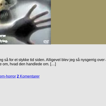
så for et stykke tid siden. Alligevel blev jeg så nysgerrig over 
else om, hvad den handlede om. […]
ern-horror
2
Komentarer