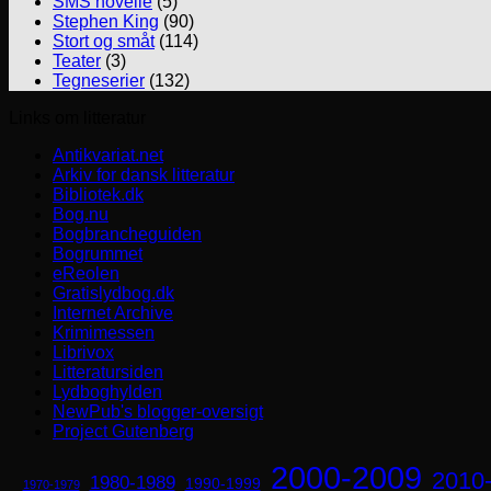
SMS novelle
(5)
Stephen King
(90)
Stort og småt
(114)
Teater
(3)
Tegneserier
(132)
Links om litteratur
Antikvariat.net
Arkiv for dansk litteratur
Bibliotek.dk
Bog.nu
Bogbrancheguiden
Bogrummet
eReolen
Gratislydbog.dk
Internet Archive
Krimimessen
Librivox
Litteratursiden
Lydboghylden
NewPub's blogger-oversigt
Project Gutenberg
2000-2009
2010
1980-1989
1990-1999
1970-1979