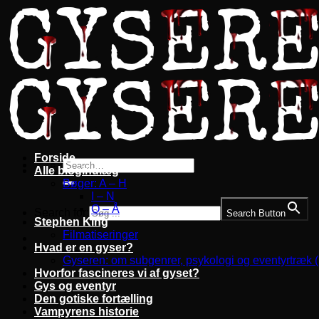
Fortsæt
til
indhold
Forside
Alle blogindlæg
Bøger: A – H
I – N
O – Å
Search for:
Search Button
Stephen King
Filmatiseringer
Hvad er en gyser?
Gyseren: om subgenrer, psykologi og eventyrtræk 
Hvorfor fascineres vi af gyset?
Gys og eventyr
Den gotiske fortælling
Vampyrens historie