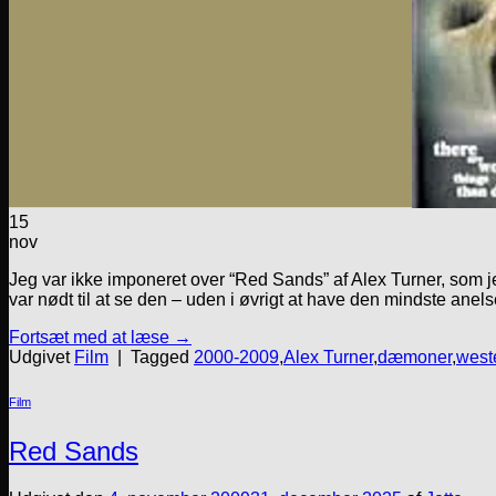
15
nov
Jeg var ikke imponeret over “Red Sands” af Alex Turner, som jeg 
var nødt til at se den – uden i øvrigt at have den mindste an
Fortsæt med at læse
→
Udgivet
Film
|
Tagged
2000-2009
,
Alex Turner
,
dæmoner
,
west
Film
Red Sands