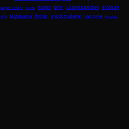
Litteratursiden
humor
krimi
monstre
søgte steder
horror
tegneserie
thriller
ungdomsbøger
King
vampyrer
venskab