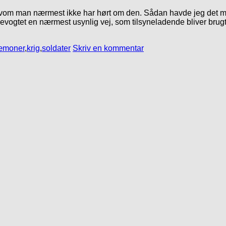
elvom man nærmest ikke har hørt om den. Sådan havde jeg det me
bevogtet en nærmest usynlig vej, som tilsyneladende bliver brugt
æmoner
,
krig
,
soldater
Skriv en kommentar