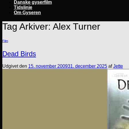
Danske gyserfilm
Tidslinje
Om Gyseren
Tag Arkiver:
Alex Turner
Film
Dead Birds
Udgivet den
15. november 2009
31. december 2025
af
Jette