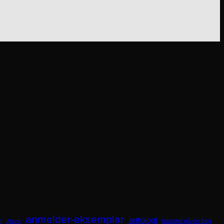
anmelder-eksemplar
antologi
i
baseret på en bog
Aliens