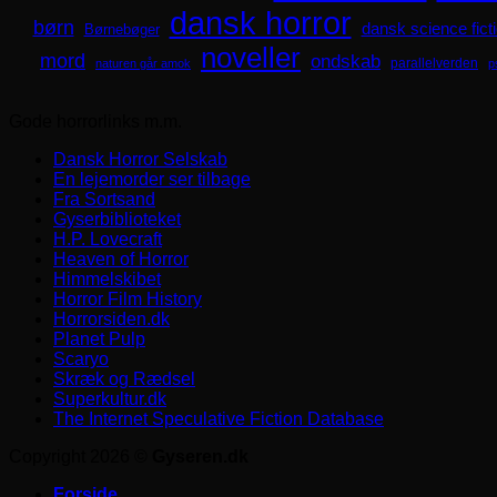
dansk horror
børn
dansk science fict
Børnebøger
noveller
mord
ondskab
parallelverden
naturen går amok
p
Gode horrorlinks m.m.
Dansk Horror Selskab
En lejemorder ser tilbage
Fra Sortsand
Gyserbiblioteket
H.P. Lovecraft
Heaven of Horror
Himmelskibet
Horror Film History
Horrorsiden.dk
Planet Pulp
Scaryo
Skræk og Rædsel
Superkultur.dk
The Internet Speculative Fiction Database
Copyright 2026 ©
Gyseren.dk
Forside