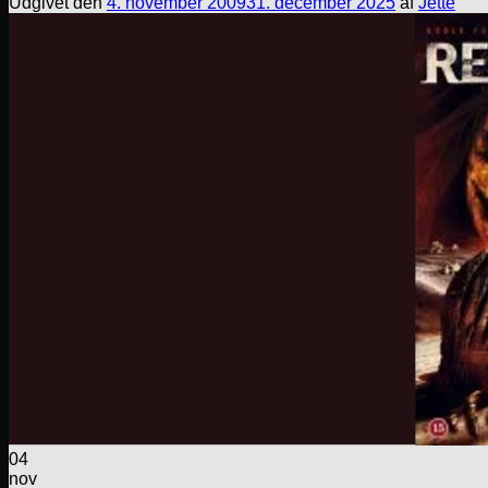
Udgivet den
4. november 2009
31. december 2025
af
Jette
04
nov