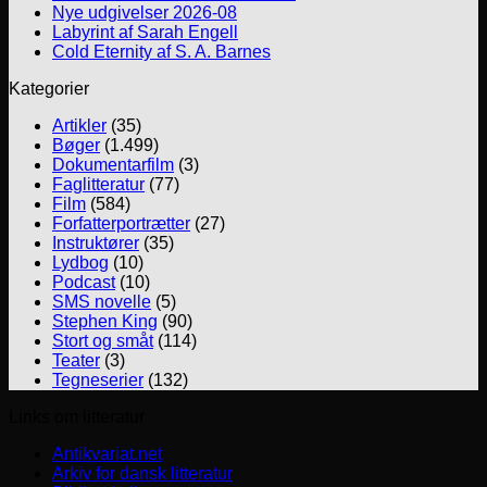
Nye udgivelser 2026-08
Labyrint af Sarah Engell
Cold Eternity af S. A. Barnes
Kategorier
Artikler
(35)
Bøger
(1.499)
Dokumentarfilm
(3)
Faglitteratur
(77)
Film
(584)
Forfatterportrætter
(27)
Instruktører
(35)
Lydbog
(10)
Podcast
(10)
SMS novelle
(5)
Stephen King
(90)
Stort og småt
(114)
Teater
(3)
Tegneserier
(132)
Links om litteratur
Antikvariat.net
Arkiv for dansk litteratur