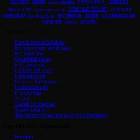
noveller
mord
monstre
ondskab
naturen går amok
science fiction
seriemord
parallelverden
psykologisk portræt
spænding
tegneserie
thriller
ungdomsbøger
Stephen King
zombier
vampyrer
venskab
Gode horrorlinks m.m.
Dansk Horror Selskab
En lejemorder ser tilbage
Fra Sortsand
Gyserbiblioteket
H.P. Lovecraft
Heaven of Horror
Himmelskibet
Horror Film History
Horrorsiden.dk
Planet Pulp
Scaryo
Skræk og Rædsel
Superkultur.dk
The Internet Speculative Fiction Database
Copyright 2026 ©
Gyseren.dk
Forside