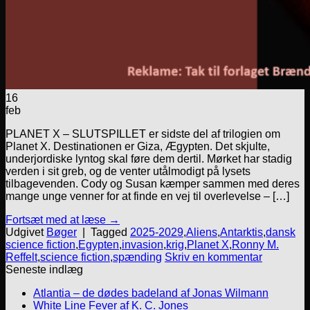
16
feb
PLANET X – SLUTSPILLET er sidste del af trilogien om
Planet X. Destinationen er Giza, Ægypten. Det skjulte,
underjordiske lyntog skal føre dem dertil. Mørket har stadig
verden i sit greb, og de venter utålmodigt på lysets
tilbagevenden. Cody og Susan kæmper sammen med deres
mange unge venner for at finde en vej til overlevelse – […]
Fortsæt med at læse
→
Udgivet
Bøger
|
Tagged
2025-2029
,
Aliens
,
Antarktis
,
dansk
science fiction
,
Egypten
,
invasion
,
krig
,
Planet X
,
Ronny M.
Reffelt
,
science fiction
,
spænding
Skriv en kommentar
Seneste indlæg
Atlantia – de dødes badeland af Jonas Wilmann
White Line Fever af K. C. Jones