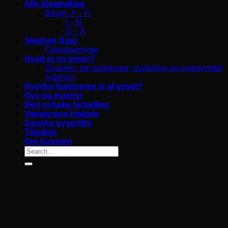
Alle blogindlæg
Bøger: A – H
I – N
O – Å
Stephen King
Filmatiseringer
Hvad er en gyser?
Gyseren: om subgenrer, psykologi og eventyrtræk
(uddrag)
Hvorfor fascineres vi af gyset?
Gys og eventyr
Den gotiske fortælling
Vampyrens historie
Danske gyserfilm
Tidslinje
Om Gyseren