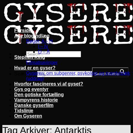
Fortsæt
til
indhold
Forside
Alle blogindlæg
Bøger: A – H
I – N
O – Å
Stephen King
Filmatiseringer
Hvad er en gyser?
Gyseren: om subgenrer, psykologi og eventyrtræk
Search for:
Search Button
(uddrag)
Hvorfor fascineres vi af gyset?
Gys og eventyr
Den gotiske fortælling
Vampyrens historie
Danske gyserfilm
Tidslinje
Om Gyseren
Tag Arkiver:
Antarktis