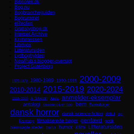
Bibliotek.dk
Bog.nu
Bogbrancheguiden
Bogrummet
eReolen
Gratislydbog.dk
Internet Archive
Krimimessen
Librivox
Litteratursiden
Lydboghylden
NewPub's blogger-oversigt
Project Gutenberg
2000-2009
1980-1989
1990-1999
1970-1979
2015-2019
2020-2024
2010-2014
anmelder-eksemplar
A. Silvestri
2025-2029
Aliens
børn
antologi
Børnebøger
baseret på en bog
dansk horror
dansk science fiction
debut
dyr
genfærd
filmatiserede bøger
Fantasy
gotik
Litteratursiden
humor
krimi
hjemsøgte steder
horror