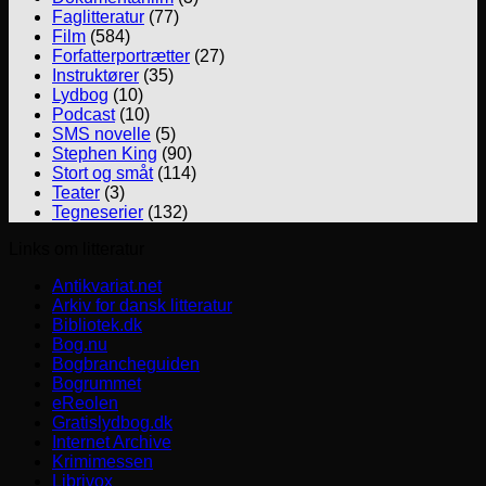
Faglitteratur
(77)
Film
(584)
Forfatterportrætter
(27)
Instruktører
(35)
Lydbog
(10)
Podcast
(10)
SMS novelle
(5)
Stephen King
(90)
Stort og småt
(114)
Teater
(3)
Tegneserier
(132)
Links om litteratur
Antikvariat.net
Arkiv for dansk litteratur
Bibliotek.dk
Bog.nu
Bogbrancheguiden
Bogrummet
eReolen
Gratislydbog.dk
Internet Archive
Krimimessen
Librivox