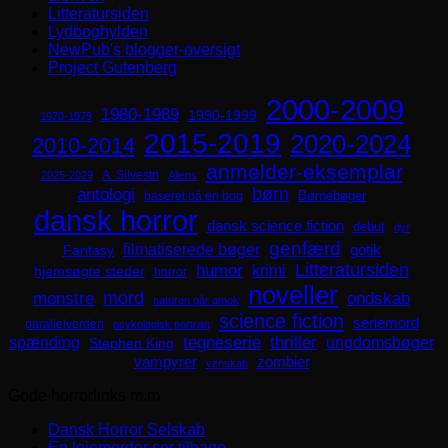
Litteratursiden
Lydboghylden
NewPub's blogger-oversigt
Project Gutenberg
2000-2009
1980-1989
1990-1999
1970-1979
2015-2019
2020-2024
2010-2014
anmelder-eksemplar
A. Silvestri
2025-2029
Aliens
børn
antologi
Børnebøger
baseret på en bog
dansk horror
dansk science fiction
debut
dyr
genfærd
filmatiserede bøger
Fantasy
gotik
Litteratursiden
humor
krimi
hjemsøgte steder
horror
noveller
mord
monstre
ondskab
naturen går amok
science fiction
seriemord
parallelverden
psykologisk portræt
spænding
tegneserie
thriller
ungdomsbøger
Stephen King
zombier
vampyrer
venskab
Gode horrorlinks m.m.
Dansk Horror Selskab
En lejemorder ser tilbage