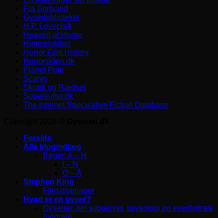
Fra Sortsand
Gyserbiblioteket
H.P. Lovecraft
Heaven of Horror
Himmelskibet
Horror Film History
Horrorsiden.dk
Planet Pulp
Scaryo
Skræk og Rædsel
Superkultur.dk
The Internet Speculative Fiction Database
Copyright 2026 ©
Gyseren.dk
Forside
Alle blogindlæg
Bøger: A – H
I – N
O – Å
Stephen King
Filmatiseringer
Hvad er en gyser?
Gyseren: om subgenrer, psykologi og eventyrtræk
(uddrag)