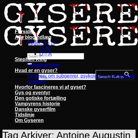
Fortsæt
til
indhold
Forside
Alle blogindlæg
Bøger: A – H
I – N
O – Å
Stephen King
Filmatiseringer
Hvad er en gyser?
Gyseren: om subgenrer, psykologi og eventyrtræk
Search for:
Search Button
(uddrag)
Hvorfor fascineres vi af gyset?
Gys og eventyr
Den gotiske fortælling
Vampyrens historie
Danske gyserfilm
Tidslinje
Om Gyseren
Tag Arkiver:
Antoine Augustin