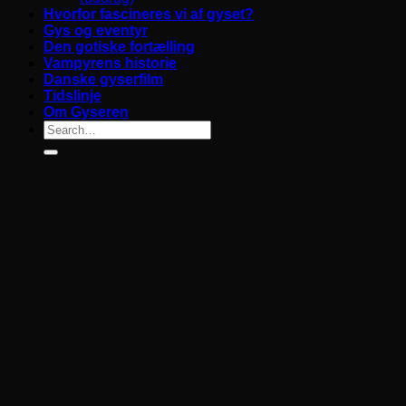
Hvorfor fascineres vi af gyset?
Gys og eventyr
Den gotiske fortælling
Vampyrens historie
Danske gyserfilm
Tidslinje
Om Gyseren