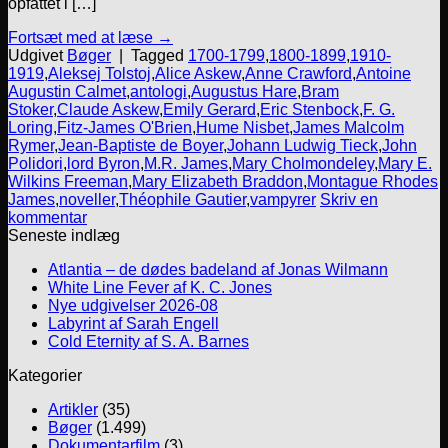
opfattet i […]
Fortsæt med at læse
→
Udgivet
Bøger
|
Tagged
1700-1799
,
1800-1899
,
1910-
1919
,
Aleksej Tolstoj
,
Alice Askew
,
Anne Crawford
,
Antoine
Augustin Calmet
,
antologi
,
Augustus Hare
,
Bram
Stoker
,
Claude Askew
,
Emily Gerard
,
Eric Stenbock
,
F. G.
Loring
,
Fitz-James O'Brien
,
Hume Nisbet
,
James Malcolm
Rymer
,
Jean-Baptiste de Boyer
,
Johann Ludwig Tieck
,
John
Polidori
,
lord Byron
,
M.R. James
,
Mary Cholmondeley
,
Mary E.
Wilkins Freeman
,
Mary Elizabeth Braddon
,
Montague Rhodes
James
,
noveller
,
Théophile Gautier
,
vampyrer
Skriv en
kommentar
Seneste indlæg
Atlantia – de dødes badeland af Jonas Wilmann
White Line Fever af K. C. Jones
Nye udgivelser 2026-08
Labyrint af Sarah Engell
Cold Eternity af S. A. Barnes
Kategorier
Artikler
(35)
Bøger
(1.499)
Dokumentarfilm
(3)