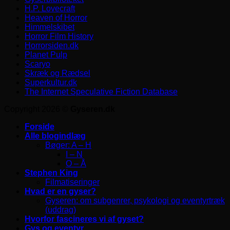
H.P. Lovecraft
Heaven of Horror
Himmelskibet
Horror Film History
Horrorsiden.dk
Planet Pulp
Scaryo
Skræk og Rædsel
Superkultur.dk
The Internet Speculative Fiction Database
Copyright 2026 ©
Gyseren.dk
Forside
Alle blogindlæg
Bøger: A – H
I – N
O – Å
Stephen King
Filmatiseringer
Hvad er en gyser?
Gyseren: om subgenrer, psykologi og eventyrtræk
(uddrag)
Hvorfor fascineres vi af gyset?
Gys og eventyr