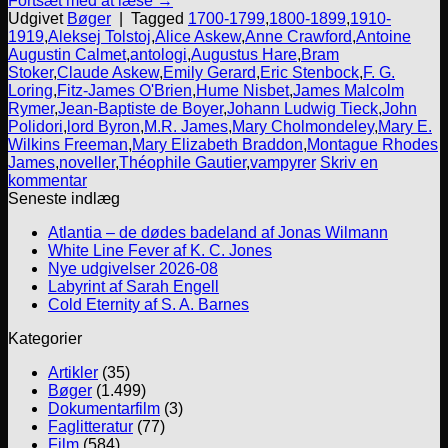
Fortsæt med at læse
→
Udgivet
Bøger
|
Tagged
1700-1799
,
1800-1899
,
1910-
1919
,
Aleksej Tolstoj
,
Alice Askew
,
Anne Crawford
,
Antoine
Augustin Calmet
,
antologi
,
Augustus Hare
,
Bram
Stoker
,
Claude Askew
,
Emily Gerard
,
Eric Stenbock
,
F. G.
Loring
,
Fitz-James O'Brien
,
Hume Nisbet
,
James Malcolm
Rymer
,
Jean-Baptiste de Boyer
,
Johann Ludwig Tieck
,
John
Polidori
,
lord Byron
,
M.R. James
,
Mary Cholmondeley
,
Mary E.
Wilkins Freeman
,
Mary Elizabeth Braddon
,
Montague Rhodes
James
,
noveller
,
Théophile Gautier
,
vampyrer
Skriv en
kommentar
Seneste indlæg
Atlantia – de dødes badeland af Jonas Wilmann
White Line Fever af K. C. Jones
Nye udgivelser 2026-08
Labyrint af Sarah Engell
Cold Eternity af S. A. Barnes
Kategorier
Artikler
(35)
Bøger
(1.499)
Dokumentarfilm
(3)
Faglitteratur
(77)
Film
(584)