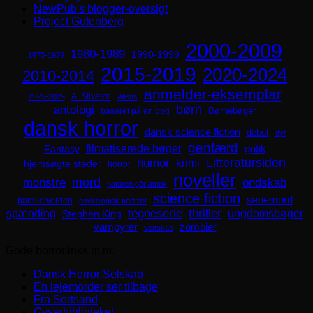
NewPub's blogger-oversigt
Project Gutenberg
2000-2009
1980-1989
1990-1999
1970-1979
2015-2019
2020-2024
2010-2014
anmelder-eksemplar
A. Silvestri
2025-2029
Aliens
børn
antologi
Børnebøger
baseret på en bog
dansk horror
dansk science fiction
debut
dyr
genfærd
filmatiserede bøger
Fantasy
gotik
Litteratursiden
humor
krimi
hjemsøgte steder
horror
noveller
mord
monstre
ondskab
naturen går amok
science fiction
seriemord
parallelverden
psykologisk portræt
spænding
tegneserie
thriller
ungdomsbøger
Stephen King
zombier
vampyrer
venskab
Gode horrorlinks m.m.
Dansk Horror Selskab
En lejemorder ser tilbage
Fra Sortsand
Gyserbiblioteket