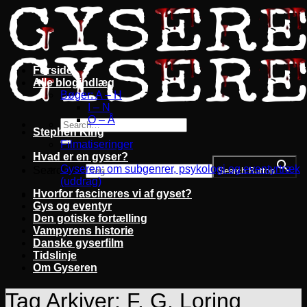
Fortsæt
til
indhold
Forside
Alle blogindlæg
Bøger: A – H
I – N
O – Å
Stephen King
Filmatiseringer
Hvad er en gyser?
Gyseren: om subgenrer, psykologi og eventyrtræk
Search for:
Search Button
(uddrag)
Hvorfor fascineres vi af gyset?
Gys og eventyr
Den gotiske fortælling
Vampyrens historie
Danske gyserfilm
Tidslinje
Om Gyseren
Tag Arkiver:
F. G. Loring