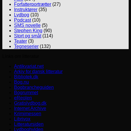
Forfatterportrætter
(27)
Instruktører
(35)
Lydbog
(10)
Podcast
(10)
SMS novelle
(5)
Stephen King
(90)
Stort og småt
(114)
Teater
(3)
Tegneserier
(132)
Links om litteratur
Antikvariat.net
Arkiv for dansk litteratur
Bibliotek.dk
Bog.nu
Bogbrancheguiden
Bogrummet
eReolen
Gratislydbog.dk
Internet Archive
Krimimessen
Librivox
Litteratursiden
Lydboghylden