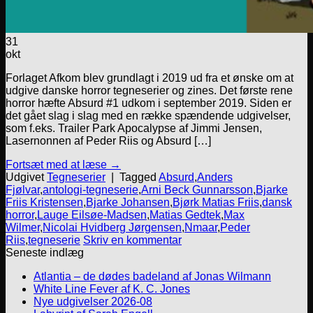
31
okt
Forlaget Afkom blev grundlagt i 2019 ud fra et ønske om at
udgive danske horror tegneserier og zines. Det første rene
horror hæfte Absurd #1 udkom i september 2019. Siden er
det gået slag i slag med en række spændende udgivelser,
som f.eks. Trailer Park Apocalypse af Jimmi Jensen,
Lasernonnen af Peder Riis og Absurd […]
Fortsæt med at læse
→
Udgivet
Tegneserier
|
Tagged
Absurd
,
Anders
Fjølvar
,
antologi-tegneserie
,
Arni Beck Gunnarsson
,
Bjarke
Friis Kristensen
,
Bjarke Johansen
,
Bjørk Matias Friis
,
dansk
horror
,
Lauge Eilsøe-Madsen
,
Matias Gedtek
,
Max
Wilmer
,
Nicolai Hvidberg Jørgensen
,
Nmaar
,
Peder
Riis
,
tegneserie
Skriv en kommentar
Seneste indlæg
Atlantia – de dødes badeland af Jonas Wilmann
White Line Fever af K. C. Jones
Nye udgivelser 2026-08