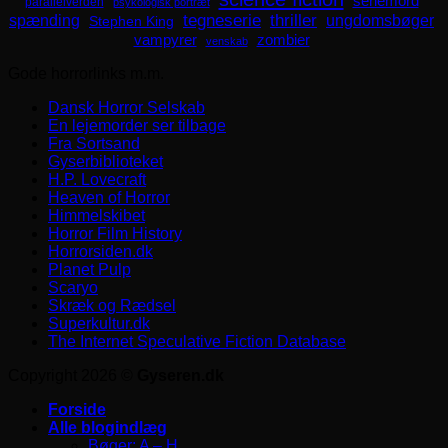
seriemord
parallelverden
psykologisk portræt
spænding
tegneserie
thriller
ungdomsbøger
Stephen King
zombier
vampyrer
venskab
Gode horrorlinks m.m.
Dansk Horror Selskab
En lejemorder ser tilbage
Fra Sortsand
Gyserbiblioteket
H.P. Lovecraft
Heaven of Horror
Himmelskibet
Horror Film History
Horrorsiden.dk
Planet Pulp
Scaryo
Skræk og Rædsel
Superkultur.dk
The Internet Speculative Fiction Database
Copyright 2026 ©
Gyseren.dk
Forside
Alle blogindlæg
Bøger: A – H