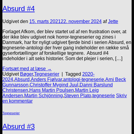
Absurd #4
Udgivet den
15. marts 2021
22. november 2024
af
Jette
Forlaget Afkom, der blev startet ud af ren frustration over, at
der ikke blev udgivet nok horror-tegneserier og zines i
Danmark, har for nyligt udgivet fjerde bind i serien Absurd, en
tegneserie-antologi der hver gang indeholder en række små
gyserfortællinger af forskellige tegnere. Absurd #4
indeholder i alt seks historier. Som det plejer i serien, […]
Fortsæt med at læse
→
Udgivet
Bøger
,
Tegneserier
|
Tagged
2020-
2024
,
Absurd
,
Anders Fjølvar
,
antologi-tegneserie
,
Arni Beck
Gunnarsson
,
Christoffer Mygind Juul
,
Danni Barslund
Christensen
,
Hans Martin Poulsen
,
Martin Leig
Andersen
,
Martin Schjönning
,
Steven Plato
,
tegneserie
Skriv
en kommentar
Tegneserier
Absurd #3