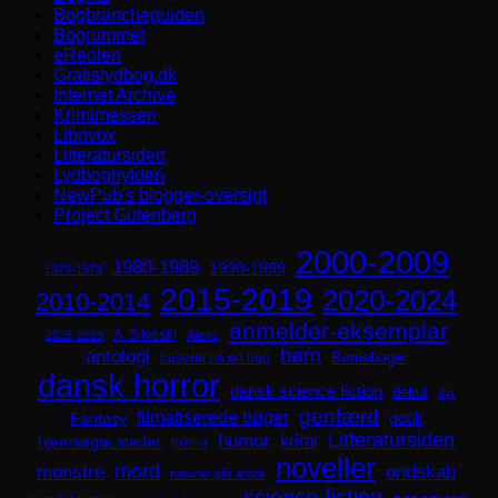
Bogbrancheguiden
Bogrummet
eReolen
Gratislydbog.dk
Internet Archive
Krimimessen
Librivox
Litteratursiden
Lydboghylden
NewPub's blogger-oversigt
Project Gutenberg
2000-2009
1980-1989
1990-1999
1970-1979
2015-2019
2020-2024
2010-2014
anmelder-eksemplar
A. Silvestri
2025-2029
Aliens
børn
antologi
Børnebøger
baseret på en bog
dansk horror
dansk science fiction
debut
dyr
genfærd
filmatiserede bøger
Fantasy
gotik
Litteratursiden
humor
krimi
hjemsøgte steder
horror
noveller
mord
monstre
ondskab
naturen går amok
science fiction