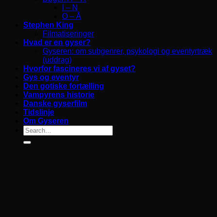
I – N
O – Å
Stephen King
Filmatiseringer
Hvad er en gyser?
Gyseren: om subgenrer, psykologi og eventyrtræk
(uddrag)
Hvorfor fascineres vi af gyset?
Gys og eventyr
Den gotiske fortælling
Vampyrens historie
Danske gyserfilm
Tidslinje
Om Gyseren