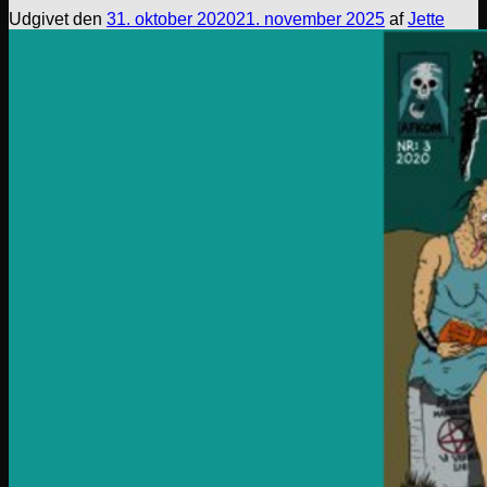
Udgivet den
31. oktober 2020
21. november 2025
af
Jette