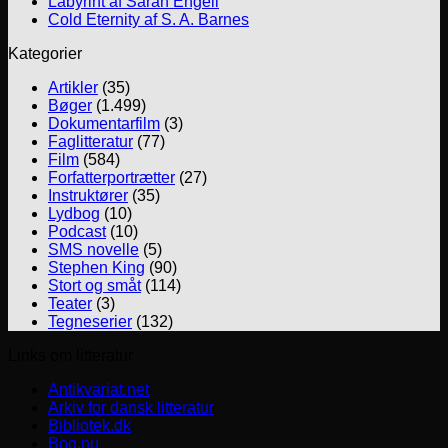
Labyrint af Sarah Engell
Cold Eternity af S. A. Barnes
Kategorier
Artikler
(35)
Bøger
(1.499)
Dokumentarfilm
(3)
Faglitteratur
(77)
Film
(584)
Forfatterportrætter
(27)
Instruktører
(35)
Lydbog
(10)
Podcast
(10)
SMS novelle
(5)
Stephen King
(90)
Stort og småt
(114)
Teater
(3)
Tegneserier
(132)
Links om litteratur
Antikvariat.net
Arkiv for dansk litteratur
Bibliotek.dk
Bog.nu