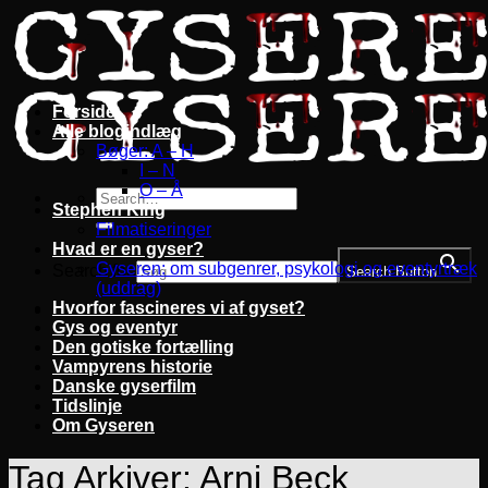
Fortsæt
til
indhold
Forside
Alle blogindlæg
Bøger: A – H
I – N
O – Å
Stephen King
Filmatiseringer
Hvad er en gyser?
Gyseren: om subgenrer, psykologi og eventyrtræk
Search for:
Search Button
(uddrag)
Hvorfor fascineres vi af gyset?
Gys og eventyr
Den gotiske fortælling
Vampyrens historie
Danske gyserfilm
Tidslinje
Om Gyseren
Tag Arkiver:
Arni Beck