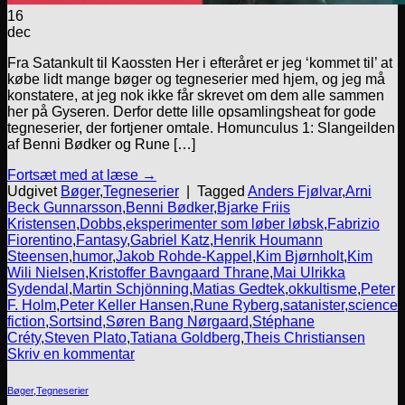
16
dec
Fra Satankult til Kaossten Her i efteråret er jeg ‘kommet til’ at
købe lidt mange bøger og tegneserier med hjem, og jeg må
konstatere, at jeg nok ikke får skrevet om dem alle sammen
her på Gyseren. Derfor dette lille opsamlingsheat for gode
tegneserier, der fortjener omtale. Homunculus 1: Slangeilden
af Benni Bødker og Rune […]
Fortsæt med at læse
→
Udgivet
Bøger
,
Tegneserier
|
Tagged
Anders Fjølvar
,
Arni
Beck Gunnarsson
,
Benni Bødker
,
Bjarke Friis
Kristensen
,
Dobbs
,
eksperimenter som løber løbsk
,
Fabrizio
Fiorentino
,
Fantasy
,
Gabriel Katz
,
Henrik Houmann
Steensen
,
humor
,
Jakob Rohde-Kappel
,
Kim Bjørnholt
,
Kim
Wili Nielsen
,
Kristoffer Bavngaard Thrane
,
Mai Ulrikka
Sydendal
,
Martin Schjönning
,
Matias Gedtek
,
okkultisme
,
Peter
F. Holm
,
Peter Keller Hansen
,
Rune Ryberg
,
satanister
,
science
fiction
,
Sortsind
,
Søren Bang Nørgaard
,
Stéphane
Créty
,
Steven Plato
,
Tatiana Goldberg
,
Theis Christiansen
Skriv en kommentar
Bøger
,
Tegneserier