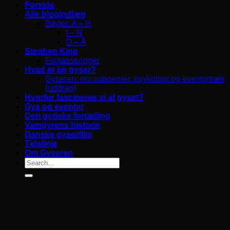
Forside
Alle blogindlæg
Bøger: A – H
I – N
O – Å
Stephen King
Filmatiseringer
Hvad er en gyser?
Gyseren: om subgenrer, psykologi og eventyrtræk
(uddrag)
Hvorfor fascineres vi af gyset?
Gys og eventyr
Den gotiske fortælling
Vampyrens historie
Danske gyserfilm
Tidslinje
Om Gyseren