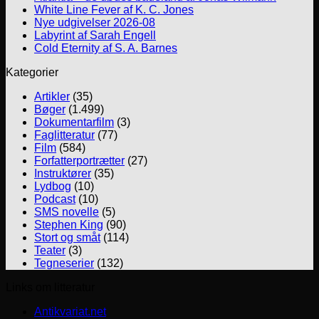
White Line Fever af K. C. Jones
Nye udgivelser 2026-08
Labyrint af Sarah Engell
Cold Eternity af S. A. Barnes
Kategorier
Artikler
(35)
Bøger
(1.499)
Dokumentarfilm
(3)
Faglitteratur
(77)
Film
(584)
Forfatterportrætter
(27)
Instruktører
(35)
Lydbog
(10)
Podcast
(10)
SMS novelle
(5)
Stephen King
(90)
Stort og småt
(114)
Teater
(3)
Tegneserier
(132)
Links om litteratur
Antikvariat.net