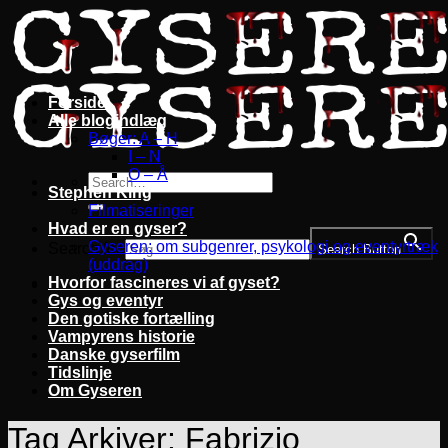
Fortsæt
til
indhold
Forside
Alle blogindlæg
Bøger: A – H
I – N
O – Å
Stephen King
Filmatiseringer
Hvad er en gyser?
Gyseren: om subgenrer, psykologi og eventyrtræk
Search for:
Search Button
(uddrag)
Hvorfor fascineres vi af gyset?
Gys og eventyr
Den gotiske fortælling
Vampyrens historie
Danske gyserfilm
Tidslinje
Om Gyseren
Tag Arkiver:
Fabrizio