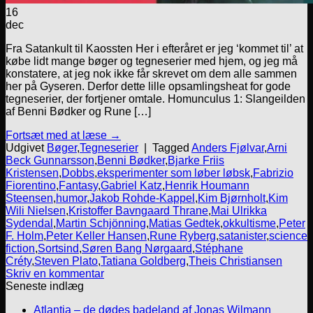
16
dec
Fra Satankult til Kaossten Her i efteråret er jeg ‘kommet til’ at
købe lidt mange bøger og tegneserier med hjem, og jeg må
konstatere, at jeg nok ikke får skrevet om dem alle sammen
her på Gyseren. Derfor dette lille opsamlingsheat for gode
tegneserier, der fortjener omtale. Homunculus 1: Slangeilden
af Benni Bødker og Rune […]
Fortsæt med at læse
→
Udgivet
Bøger
,
Tegneserier
|
Tagged
Anders Fjølvar
,
Arni
Beck Gunnarsson
,
Benni Bødker
,
Bjarke Friis
Kristensen
,
Dobbs
,
eksperimenter som løber løbsk
,
Fabrizio
Fiorentino
,
Fantasy
,
Gabriel Katz
,
Henrik Houmann
Steensen
,
humor
,
Jakob Rohde-Kappel
,
Kim Bjørnholt
,
Kim
Wili Nielsen
,
Kristoffer Bavngaard Thrane
,
Mai Ulrikka
Sydendal
,
Martin Schjönning
,
Matias Gedtek
,
okkultisme
,
Peter
F. Holm
,
Peter Keller Hansen
,
Rune Ryberg
,
satanister
,
science
fiction
,
Sortsind
,
Søren Bang Nørgaard
,
Stéphane
Créty
,
Steven Plato
,
Tatiana Goldberg
,
Theis Christiansen
Skriv en kommentar
Seneste indlæg
Atlantia – de dødes badeland af Jonas Wilmann