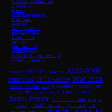
Arkiv for dansk litteratur
Bibliotek.dk
Bog.nu
Bogbrancheguiden
Bogrummet
eReolen
Gratislydbog.dk
Internet Archive
Krimimessen
Librivox
Litteratursiden
Lydboghylden
NewPub's blogger-oversigt
Project Gutenberg
2000-2009
1980-1989
1990-1999
1970-1979
2015-2019
2020-2024
2010-2014
anmelder-eksemplar
A. Silvestri
2025-2029
Aliens
børn
antologi
Børnebøger
baseret på en bog
dansk horror
dansk science fiction
debut
dyr
genfærd
filmatiserede bøger
Fantasy
gotik
Litteratursiden
humor
krimi
hjemsøgte steder
horror