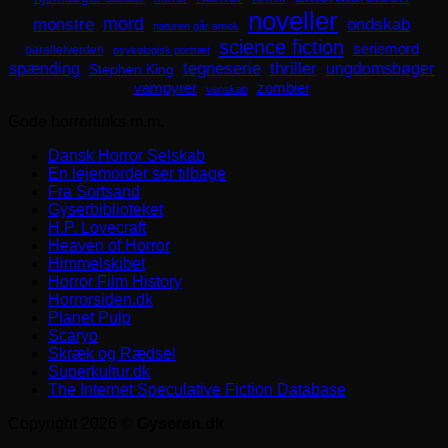
noveller
mord
monstre
ondskab
naturen går amok
science fiction
seriemord
parallelverden
psykologisk portræt
spænding
tegneserie
thriller
ungdomsbøger
Stephen King
zombier
vampyrer
venskab
Gode horrorlinks m.m.
Dansk Horror Selskab
En lejemorder ser tilbage
Fra Sortsand
Gyserbiblioteket
H.P. Lovecraft
Heaven of Horror
Himmelskibet
Horror Film History
Horrorsiden.dk
Planet Pulp
Scaryo
Skræk og Rædsel
Superkultur.dk
The Internet Speculative Fiction Database
Copyright 2026 ©
Gyseren.dk