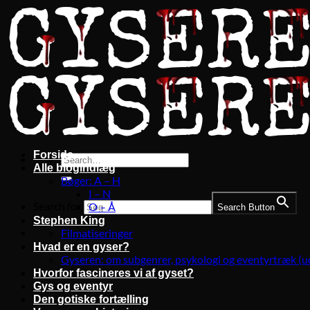
Fortsæt
til
indhold
Forside
Alle blogindlæg
Bøger: A – H
I – N
Search for:
O – Å
Search Button
Stephen King
Filmatiseringer
Hvad er en gyser?
Gyseren: om subgenrer, psykologi og eventyrtræk (u
Hvorfor fascineres vi af gyset?
Gys og eventyr
Den gotiske fortælling