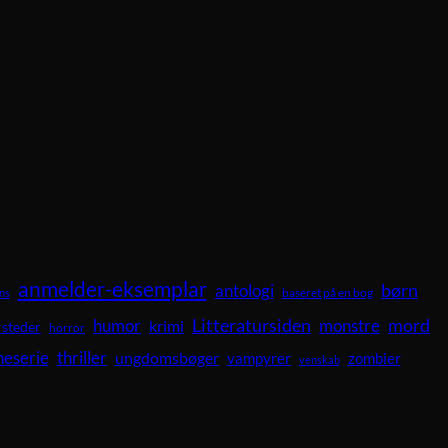
anmelder-eksemplar
børn
antologi
baseret på en bog
ns
Litteratursiden
mord
humor
krimi
monstre
 steder
horror
neserie
thriller
ungdomsbøger
vampyrer
zombier
venskab