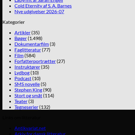
Cold Eternity af S. A. Barnes
Nye udgivelser 2026-07
Kategorier
Artikler
(35)
Bøger
(1.498)
Dokumentarfilm
(3)
Faglitteratur
(77)
Film
(584)
Forfatterportrætter
(27)
Instruktører
(35)
Lydbog
(10)
Podcast
(10)
SMS novelle
(5)
Stephen King
(90)
Stort og småt
(114)
Teater
(3)
Tegneserier
(132)
Links om litteratur
Antikvariat.net
Arkiv for dansk litteratur