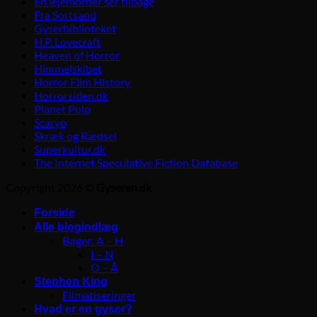
En lejemorder ser tilbage
Fra Sortsand
Gyserbiblioteket
H.P. Lovecraft
Heaven of Horror
Himmelskibet
Horror Film History
Horrorsiden.dk
Planet Pulp
Scaryo
Skræk og Rædsel
Superkultur.dk
The Internet Speculative Fiction Database
Copyright 2026 ©
Gyseren.dk
Forside
Alle blogindlæg
Bøger: A – H
I – N
O – Å
Stephen King
Filmatiseringer
Hvad er en gyser?