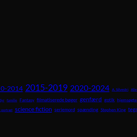
2015-2019
2020-2024
0-2014
A. Silvestri
Alie
genfærd
filmatiserede bøger
gotik
Fantasy
hjemsøgte
dyr
familie
science fiction
teg
spænding
seriemord
Stephen King
 portræt