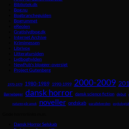
Bibliotek.dk
Bog.nu
Bogbrancheguiden
Bogrummet
eReolen
Gratislydbog.dk
Internet Archive
Krimimessen
Librivox
Litteratursiden
Lydboghylden
NewPub's blogger-oversigt
Project Gutenberg
2000-2009
201
1980-1989
1990-1999
1970-1979
dansk horror
dansk science fiction
Børnebøger
debut
noveller
ondskab
parallelverden
naturen går amok
psykologisk
Gode horrorlinks m.m.
Dansk Horror Selskab