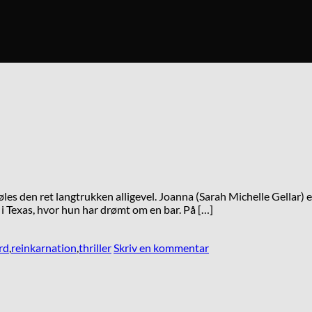
føles den ret langtrukken alligevel. Joanna (Sarah Michelle Gellar)
le i Texas, hvor hun har drømt om en bar. På […]
rd
,
reinkarnation
,
thriller
Skriv en kommentar