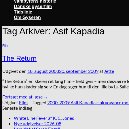
Vampyrens historie
Danske gyserfilm
Tidslinje
Om Gyseren
Tag Arkiver:
Asif Kapadia
Film
The Return
Udgivet den
18. august 2008
20. september 2009
af
Jette
“The Return” er ikke en ret lang film – heldigvis – men desværre 
hvilke hun skader sig selv. En dag tager hun til den lille by La Sal
Fortsæt med at læse
→
Udgivet
Film
|
Tagged
2000-2009
,
Asif Kapadia
,
clairvoyance
,
mo
Seneste indlæg
White Line Fever af K. C. Jones
Nye udgivelser 2026-08
Labyrint af Sarah Engell