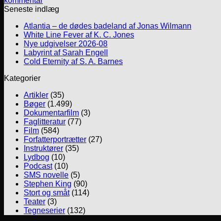
kommentar
Seneste indlæg
Atlantia – de dødes badeland af Jonas Wilmann
White Line Fever af K. C. Jones
Nye udgivelser 2026-08
Labyrint af Sarah Engell
Cold Eternity af S. A. Barnes
Kategorier
Artikler
(35)
Bøger
(1.499)
Dokumentarfilm
(3)
Faglitteratur
(77)
Film
(584)
Forfatterportrætter
(27)
Instruktører
(35)
Lydbog
(10)
Podcast
(10)
SMS novelle
(5)
Stephen King
(90)
Stort og småt
(114)
Teater
(3)
Tegneserier
(132)