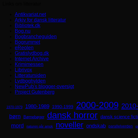
Links om litteratur
Antikvariat.net
Arkiv for dansk litteratur
Bibliotek.dk
Bog.nu
Bogbrancheguiden
Bogrummet
eReolen
Gratislydbog.dk
Internet Archive
Krimimessen
Librivox
Litteratursiden
Lydboghylden
NewPub's blogger-oversigt
Project Gutenberg
2000-2009
2010
1980-1989
1990-1999
1970-1979
dansk horror
børn
dansk science fict
Børnebøger
noveller
mord
ondskab
parallelverden
naturen går amok
p