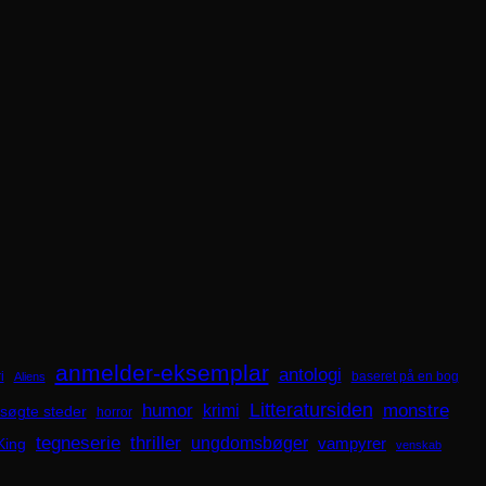
anmelder-eksemplar
antologi
i
baseret på en bog
Aliens
Litteratursiden
humor
krimi
monstre
søgte steder
horror
tegneserie
thriller
ungdomsbøger
King
vampyrer
venskab