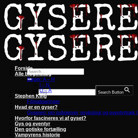
Fortsæt
til
indhold
Forside
Alle blogindlæg
Bøger: A – H
I – N
O – Å
Search for:
Search Button
Stephen King
Filmatiseringer
Hvad er en gyser?
Gyseren: om subgenrer, psykologi og eventyrtræk 
Hvorfor fascineres vi af gyset?
Gys og eventyr
Den gotiske fortælling
Vampyrens historie