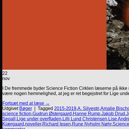
22
nov
I De fremmede byder Science Fiction Cirklen læserne på ikke mi
være nogen hemmelighed, at jeg er ret begejstret for Lige unde
Fortsæt med at læse
→
Udgivet
Bøger
|
Tagged
2015-2019
,
A. Silvestri
,
Amalie Bischo
science fiction
,
Gudrun Østergaard
,
Hanne Rump
,
Jakob Drud
,
J
Segall
,
Lige under overfladen
,
Lilli Lund Christensen
,
Lise Andr
Kjærgaard
,
noveller
,
Richard Ipsen
,
Rune Nyholm Nøhr
,
Science