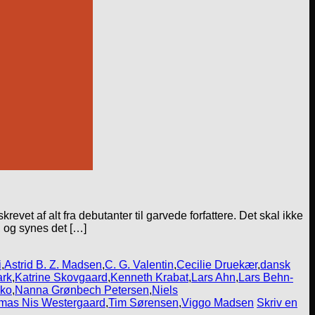
et af alt fra debutanter til garvede forfattere. Det skal ikke
, og synes det […]
i
,
Astrid B. Z. Madsen
,
C. G. Valentin
,
Cecilie Druekær
,
dansk
ark
,
Katrine Skovgaard
,
Kenneth Krabat
,
Lars Ahn
,
Lars Behn-
nko
,
Nanna Grønbech Petersen
,
Niels
mas Nis Westergaard
,
Tim Sørensen
,
Viggo Madsen
Skriv en