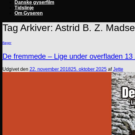
Danske gyserfilm
Tidslinje
Om Gyseren
Tag Arkiver:
Astrid B. Z. Mads
Bøger
De fremmede – Lige under overfladen 13 
Udgivet den
22. november 2018
25. oktober 2025
af
Jette