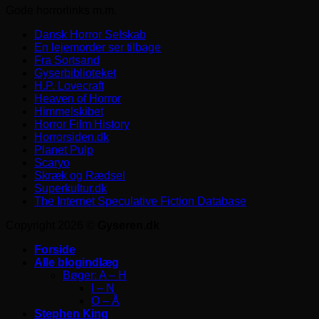
Gode horrorlinks m.m.
Dansk Horror Selskab
En lejemorder ser tilbage
Fra Sortsand
Gyserbiblioteket
H.P. Lovecraft
Heaven of Horror
Himmelskibet
Horror Film History
Horrorsiden.dk
Planet Pulp
Scaryo
Skræk og Rædsel
Superkultur.dk
The Internet Speculative Fiction Database
Copyright 2026 ©
Gyseren.dk
Forside
Alle blogindlæg
Bøger: A – H
I – N
O – Å
Stephen King