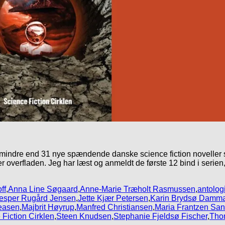
ndre end 31 nye spændende danske science fiction noveller skrev
r overfladen. Jeg har læst og anmeldt de første 12 bind i serien
ff
,
Anna Line Søgaard
,
Anne-Marie Træholt Rasmussen
,
antolog
esper Rugård Jensen
,
Jette Kjær Petersen
,
Karin Brydsø Damm
easen
,
Majbrit Høyrup
,
Manfred Christiansen
,
Maria Frantzen Sa
 Fiction Cirklen
,
Steen Knudsen
,
Stephanie Fjeldsø Fischer
,
Tho