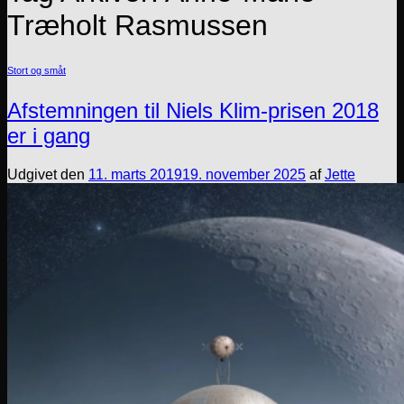
Træholt Rasmussen
Stort og småt
Afstemningen til Niels Klim-prisen 2018
er i gang
Udgivet den
11. marts 2019
19. november 2025
af
Jette