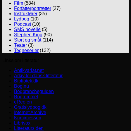
Film
(584)
Forfatterportrætter
(27)
Instruktører
(35)
Lydbog
(10)
Podcast
(10)
SMS novelle
(5)
Stephen King
(90)
Stort og småt
(114)
Teater
(3)
Tegneserier
(132)
Links om litteratur
Antikvariat.net
Arkiv for dansk litteratur
Bibliotek.dk
Bog.nu
Bogbrancheguiden
Bogrummet
eReolen
Gratislydbog.dk
Internet Archive
Krimimessen
Librivox
Litteratursiden