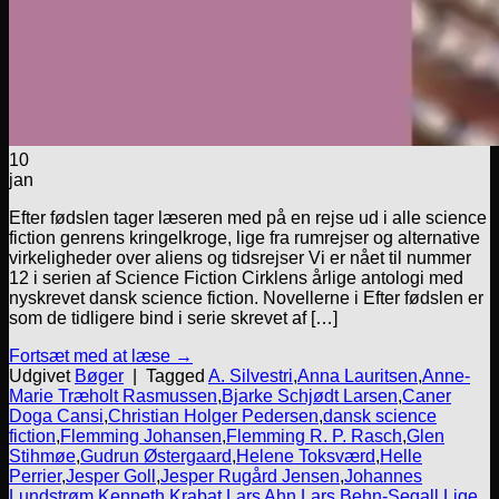
10
jan
Efter fødslen tager læseren med på en rejse ud i alle science
fiction genrens kringelkroge, lige fra rumrejser og alternative
virkeligheder over aliens og tidsrejser Vi er nået til nummer
12 i serien af Science Fiction Cirklens årlige antologi med
nyskrevet dansk science fiction. Novellerne i Efter fødslen er
som de tidligere bind i serie skrevet af […]
Fortsæt med at læse
→
Udgivet
Bøger
|
Tagged
A. Silvestri
,
Anna Lauritsen
,
Anne-
Marie Træholt Rasmussen
,
Bjarke Schjødt Larsen
,
Caner
Doga Cansi
,
Christian Holger Pedersen
,
dansk science
fiction
,
Flemming Johansen
,
Flemming R. P. Rasch
,
Glen
Stihmøe
,
Gudrun Østergaard
,
Helene Toksværd
,
Helle
Perrier
,
Jesper Goll
,
Jesper Rugård Jensen
,
Johannes
Lundstrøm
,
Kenneth Krabat
,
Lars Ahn
,
Lars Behn-Segall
,
Lige