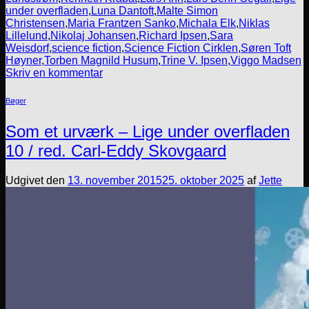
under overfladen
,
Luna Dantoft
,
Malte Simon
Christensen
,
Maria Frantzen Sanko
,
Michala Elk
,
Niklas
Lillelund
,
Nikolaj Johansen
,
Richard Ipsen
,
Sara
Weisdorf
,
science fiction
,
Science Fiction Cirklen
,
Søren Toft
Høyner
,
Torben Magnild Husum
,
Trine V. Ipsen
,
Viggo Madsen
Skriv en kommentar
Bøger
Som et urværk – Lige under overfladen
10 / red. Carl-Eddy Skovgaard
Udgivet den
13. november 2015
25. oktober 2025
af
Jette