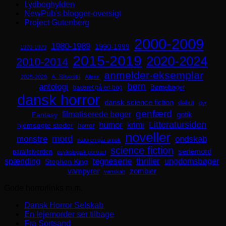
Lydboghylden
NewPub's blogger-oversigt
Project Gutenberg
2000-2009
1980-1989
1990-1999
1970-1979
2015-2019
2020-2024
2010-2014
anmelder-eksemplar
A. Silvestri
2025-2029
Aliens
børn
antologi
Børnebøger
baseret på en bog
dansk horror
dansk science fiction
debut
dyr
genfærd
filmatiserede bøger
Fantasy
gotik
Litteratursiden
humor
krimi
hjemsøgte steder
horror
noveller
mord
monstre
ondskab
naturen går amok
science fiction
seriemord
parallelverden
psykologisk portræt
spænding
tegneserie
thriller
ungdomsbøger
Stephen King
zombier
vampyrer
venskab
Gode horrorlinks m.m.
Dansk Horror Selskab
En lejemorder ser tilbage
Fra Sortsand