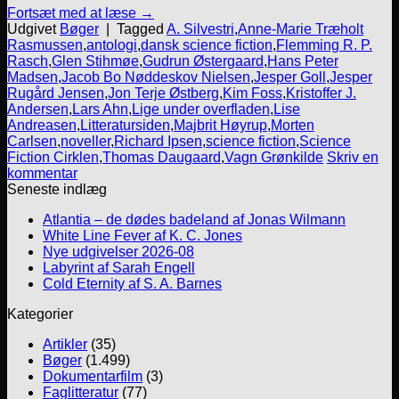
Fortsæt med at læse
→
Udgivet
Bøger
|
Tagged
A. Silvestri
,
Anne-Marie Træholt
Rasmussen
,
antologi
,
dansk science fiction
,
Flemming R. P.
Rasch
,
Glen Stihmøe
,
Gudrun Østergaard
,
Hans Peter
Madsen
,
Jacob Bo Nøddeskov Nielsen
,
Jesper Goll
,
Jesper
Rugård Jensen
,
Jon Terje Østberg
,
Kim Foss
,
Kristoffer J.
Andersen
,
Lars Ahn
,
Lige under overfladen
,
Lise
Andreasen
,
Litteratursiden
,
Majbrit Høyrup
,
Morten
Carlsen
,
noveller
,
Richard Ipsen
,
science fiction
,
Science
Fiction Cirklen
,
Thomas Daugaard
,
Vagn Grønkilde
Skriv en
kommentar
Seneste indlæg
Atlantia – de dødes badeland af Jonas Wilmann
White Line Fever af K. C. Jones
Nye udgivelser 2026-08
Labyrint af Sarah Engell
Cold Eternity af S. A. Barnes
Kategorier
Artikler
(35)
Bøger
(1.499)
Dokumentarfilm
(3)
Faglitteratur
(77)