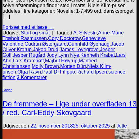
selve afstemningen finder sted i marts. Niels Klim-prisen
uddeles i fire kategorier: Novelle: 1-7.499 ord, dansksproget
[…]
Fortsæt med at læse
→
Udgivet
Stort og småt
|
Tagged
A. Silvestri
,
Anne-Marie
Træholt Rasmussen
,
Cory Doctorow
,
Genevieve
Valentine
,
Gudrun Østergaard
,
Gunnhild Øyehaug
,
Jacob
Oliver Krarup
,
Jakob Drud
,
James Lovegrove
,
Jesper
Goll
,
Jesper Rugård
,
Jody Lynn Nye
,
Kenneth Krabat
,
Lars
Ahn
,
Lars Kramhøft
,
Majbrit Høyrup
,
Manfred
Christiansen
,
Molly Brown
,
Morten Dürr
,
Niels Klim-
prisen
,
Olga Ravn
,
Paul Di Filippo
,
Richard Ipsen
,
science
fiction
2
Komentarer
Bøger
De fremmede – Lige under overfladen 13
/ red. Carl-Eddy Skovgaard
Udgivet den
22. november 2018
25. oktober 2025
af
Jette