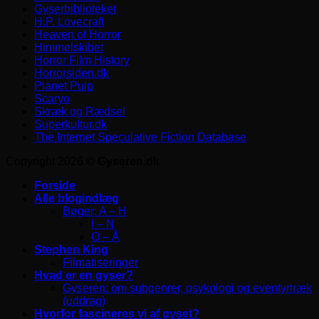
Gyserbiblioteket
H.P. Lovecraft
Heaven of Horror
Himmelskibet
Horror Film History
Horrorsiden.dk
Planet Pulp
Scaryo
Skræk og Rædsel
Superkultur.dk
The Internet Speculative Fiction Database
Copyright 2026 ©
Gyseren.dk
Forside
Alle blogindlæg
Bøger: A – H
I – N
O – Å
Stephen King
Filmatiseringer
Hvad er en gyser?
Gyseren: om subgenrer, psykologi og eventyrtræk
(uddrag)
Hvorfor fascineres vi af gyset?