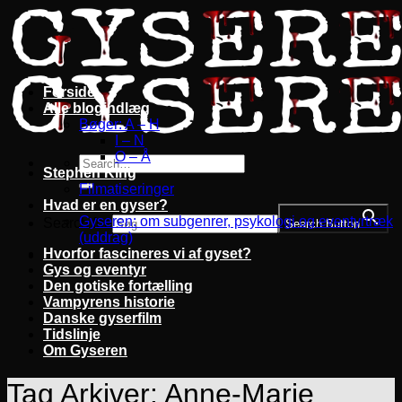
Fortsæt
til
indhold
Forside
Alle blogindlæg
Bøger: A – H
I – N
O – Å
Stephen King
Filmatiseringer
Hvad er en gyser?
Gyseren: om subgenrer, psykologi og eventyrtræk
Search for:
Search Button
(uddrag)
Hvorfor fascineres vi af gyset?
Gys og eventyr
Den gotiske fortælling
Vampyrens historie
Danske gyserfilm
Tidslinje
Om Gyseren
Tag Arkiver:
Anne-Marie