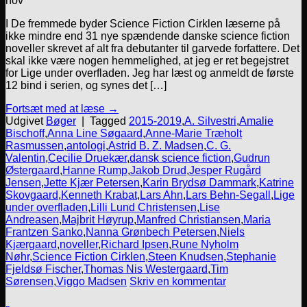
nov
I De fremmede byder Science Fiction Cirklen læserne på
ikke mindre end 31 nye spændende danske science fiction
noveller skrevet af alt fra debutanter til garvede forfattere. Det
skal ikke være nogen hemmelighed, at jeg er ret begejstret
for Lige under overfladen. Jeg har læst og anmeldt de første
12 bind i serien, og synes det […]
Fortsæt med at læse
→
Udgivet
Bøger
|
Tagged
2015-2019
,
A. Silvestri
,
Amalie
Bischoff
,
Anna Line Søgaard
,
Anne-Marie Træholt
Rasmussen
,
antologi
,
Astrid B. Z. Madsen
,
C. G.
Valentin
,
Cecilie Druekær
,
dansk science fiction
,
Gudrun
Østergaard
,
Hanne Rump
,
Jakob Drud
,
Jesper Rugård
Jensen
,
Jette Kjær Petersen
,
Karin Brydsø Dammark
,
Katrine
Skovgaard
,
Kenneth Krabat
,
Lars Ahn
,
Lars Behn-Segall
,
Lige
under overfladen
,
Lilli Lund Christensen
,
Lise
Andreasen
,
Majbrit Høyrup
,
Manfred Christiansen
,
Maria
Frantzen Sanko
,
Nanna Grønbech Petersen
,
Niels
Kjærgaard
,
noveller
,
Richard Ipsen
,
Rune Nyholm
Nøhr
,
Science Fiction Cirklen
,
Steen Knudsen
,
Stephanie
Fjeldsø Fischer
,
Thomas Nis Westergaard
,
Tim
Sørensen
,
Viggo Madsen
Skriv en kommentar