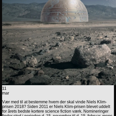
11
mar
Vær med til at bestemme hvem der skal vinde Niels Klim-
prisen 2018? Siden 2011 er Niels Klim-prisen blevet uddelt
for årets bedste kortere science fiction værk. Nomineringer
finder sted i perioden d. 15. november til d. 15. februar, mens