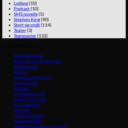
Lydbog
(10)
Podcast
(10)
SMS novelle
(5)
Stephen King
(90)
Stort og småt
(114)
Teater
(3)
Tegneserier
(132)
Links om litteratur
Antikvariat.net
Arkiv for dansk litteratur
Bibliotek.dk
Bog.nu
Bogbrancheguiden
Bogrummet
eReolen
Gratislydbog.dk
Internet Archive
Krimimessen
Librivox
Litteratursiden
Lydboghylden
NewPub's blogger-oversigt