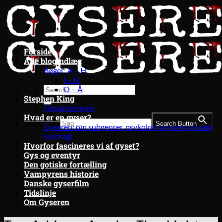
Fortsæt
til
indhold
Forside
Alle blogindlæg
Bøger: A – H
I – N
O – Å
Stephen King
Filmatiseringer
Hvad er en gyser?
Search for:
Search Button
Gyseren: om subgenrer, psykologi og eventyrtræk
(uddrag)
Hvorfor fascineres vi af gyset?
Gys og eventyr
Den gotiske fortælling
Vampyrens historie
Danske gyserfilm
Tidslinje
Om Gyseren