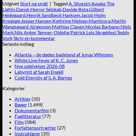
Udgivet
Stort og småt
|
Tagged
A. Silvestri
,
Awake The
Lights
,
Dansk Horror Selskab
,
Davide Rota
,
Gilbert
Hedegaard
,
Henrik Sandbeck Harksen
,
Jacob Holm
Krogsøe
,
Jesper Hansen
,
Kathrine Nielsen
,
Manticora
,
Martin
Wangsgaard Jürgensen
,
Mathias Clasen
,
Nicolas Barbano
,
Niels
Mark
,
Nils Anker Tønner-Oldefar
,
Patrick Leis
,
Skrækfest
,
Teddy
Vork
Skriv en kommentar
Seneste indlæg
Atlantia – de dødes badeland af Jonas Wilmann
White Line Fever af K. C. Jones
Nye udgivelser 2026-08
Labyrint af Sarah Engell
Cold Eternity af S. A. Barnes
Kategorier
Artikler
(35)
Bøger
(1.499)
Dokumentarfilm
(3)
Faglitteratur
(77)
Film
(584)
Forfatterportrætter
(27)
Instruktører
(35)