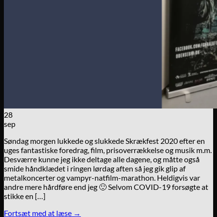
28
sep
Søndag morgen lukkede og slukkede Skrækfest 2020 efter en
uges fantastiske foredrag, film, prisoverrækkelse og musik m.m.
Desværre kunne jeg ikke deltage alle dagene, og måtte også
smide håndklædet i ringen lørdag aften så jeg gik glip af
metalkoncerter og vampyr-natfilm-marathon. Heldigvis var
andre mere hårdføre end jeg 🙂 Selvom COVID-19 forsøgte at
stikke en […]
Fortsæt med at læse
→