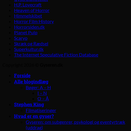
H.P. Lovecraft
Heaven of Horror
Himmelskibet
Horror Film History
Horrorsiden.dk
Planet Pulp
Scaryo
Skræk og Rædsel
Superkultur.dk
The Internet Speculative Fiction Database
Copyright 2026 ©
Gyseren.dk
Forside
Alle blogindlæg
Bøger: A – H
I – N
O – Å
Stephen King
Filmatiseringer
Hvad er en gyser?
Gyseren: om subgenrer, psykologi og eventyrtræk
(uddrag)