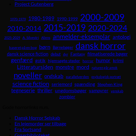
Project Gutenberg
2000-2009
1980-1989
1990-1999
1970-1979
2015-2019
2020-2024
2010-2014
anmelder-eksemplar
antologi
A. Silvestri
2025-2029
Aliens
dansk horror
børn
Børnebøger
baseret på en bog
dansk science fiction
filmatiserede bøger
Fantasy
debut
dyr
genfærd
humor
krimi
gotik
hjemsøgte steder
horror
Litteratursiden
mord
monstre
naturen går amok
noveller
ondskab
parallelverden
psykologisk portræt
science fiction
spænding
seriemord
Stephen King
tegneserie
thriller
ungdomsbøger
vampyrer
venskab
zombier
Gode horrorlinks m.m.
Dansk Horror Selskab
En lejemorder ser tilbage
Fra Sortsand
Gyserbiblioteket