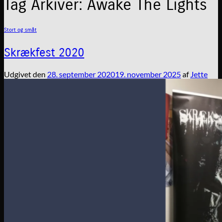
Tag Arkiver:
Awake The Lights
Stort og småt
Skrækfest 2020
Udgivet den
28. september 2020
19. november 2025
af
Jette