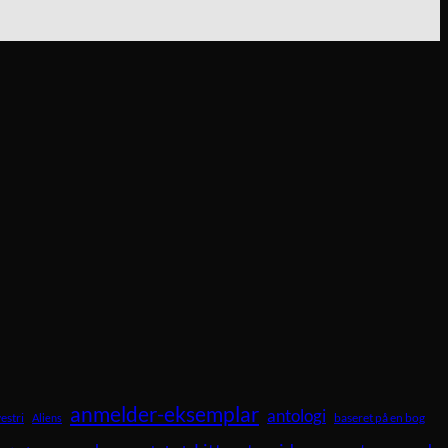
anmelder-eksemplar
antologi
vestri
baseret på en bog
Aliens