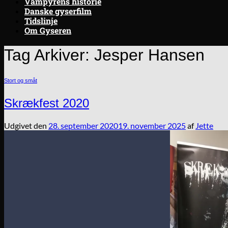
Vampyrens historie
Danske gyserfilm
Tidslinje
Om Gyseren
Tag Arkiver:
Jesper Hansen
Stort og småt
Skrækfest 2020
Udgivet den
28. september 2020
19. november 2025
af
Jette