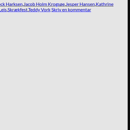
eck Harksen
,
Jacob Holm Krogsøe
,
Jesper Hansen
,
Kathrine
Leis
,
Skrækfest
,
Teddy Vork
Skriv en kommentar