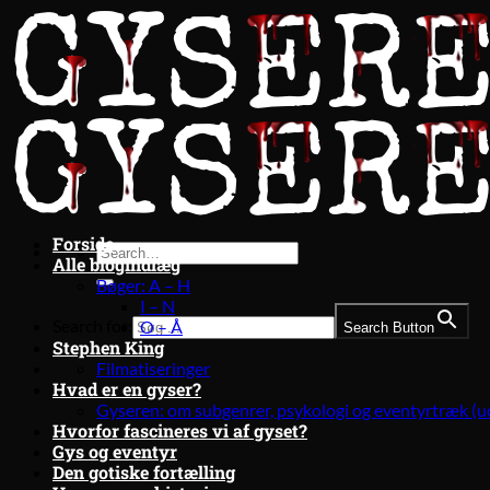
Fortsæt
til
indhold
Forside
Alle blogindlæg
Bøger: A – H
I – N
Search for:
O – Å
Search Button
Stephen King
Filmatiseringer
Hvad er en gyser?
Gyseren: om subgenrer, psykologi og eventyrtræk (u
Hvorfor fascineres vi af gyset?
Gys og eventyr
Den gotiske fortælling