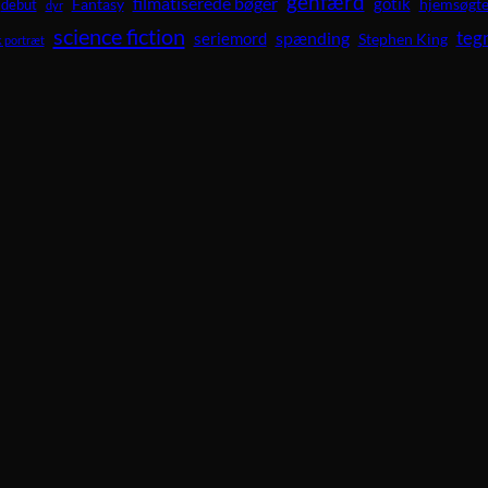
genfærd
filmatiserede bøger
gotik
Fantasy
hjemsøgte
debut
dyr
science fiction
teg
spænding
seriemord
Stephen King
 portræt