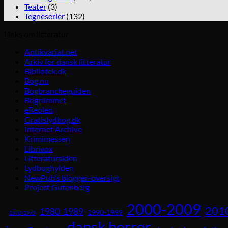
Teater
(3)
Tegneserier
(132)
Links om litteratur
Antikvariat.net
Arkiv for dansk litteratur
Bibliotek.dk
Bog.nu
Bogbrancheguiden
Bogrummet
eReolen
Gratislydbog.dk
Internet Archive
Krimimessen
Librivox
Litteratursiden
Lydboghylden
NewPub's blogger-oversigt
Project Gutenberg
2000-2009
201
1980-1989
1990-1999
1970-1979
dansk horror