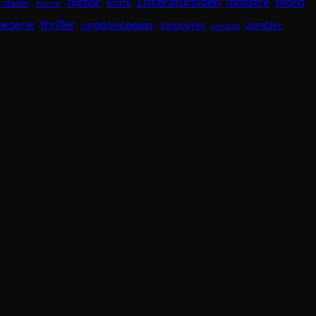
Litteratursiden
mord
humor
krimi
monstre
 steder
horror
neserie
thriller
ungdomsbøger
vampyrer
zombier
venskab