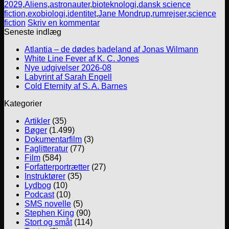
2029
,
Aliens
,
astronauter
,
bioteknologi
,
dansk science
fiction
,
exobiologi
,
identitet
,
Jane Mondrup
,
rumrejser
,
science
fiction
Skriv en kommentar
Seneste indlæg
Atlantia – de dødes badeland af Jonas Wilmann
White Line Fever af K. C. Jones
Nye udgivelser 2026-08
Labyrint af Sarah Engell
Cold Eternity af S. A. Barnes
Kategorier
Artikler
(35)
Bøger
(1.499)
Dokumentarfilm
(3)
Faglitteratur
(77)
Film
(584)
Forfatterportrætter
(27)
Instruktører
(35)
Lydbog
(10)
Podcast
(10)
SMS novelle
(5)
Stephen King
(90)
Stort og småt
(114)