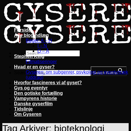
Fortsæt
til
indhold
Forside
Alle blogindlæg
Bøger: A – H
I – N
O – Å
Stephen King
Filmatiseringer
Hvad er en gyser?
Gyseren: om subgenrer, psykologi og eventyrtræk
Search for:
Search Button
(uddrag)
Hvorfor fascineres vi af gyset?
Gys og eventyr
Den gotiske fortælling
Vampyrens historie
Danske gyserfilm
Tidslinje
Om Gyseren
Tag Arkiver:
bioteknologi