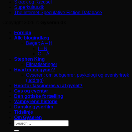
Skræk og Rædsel
Superkultur.dk
The Internet Speculative Fiction Database
Copyright 2026 ©
Gyseren.dk
Forside
Alle blogindlæg
Bøger: A – H
I – N
O – Å
Stephen King
Filmatiseringer
Hvad er en gyser?
Gyseren: om subgenrer, psykologi og eventyrtræk
(uddrag)
Hvorfor fascineres vi af gyset?
Gys og eventyr
Den gotiske fortælling
Vampyrens historie
Danske gyserfilm
Tidslinje
Om Gyseren