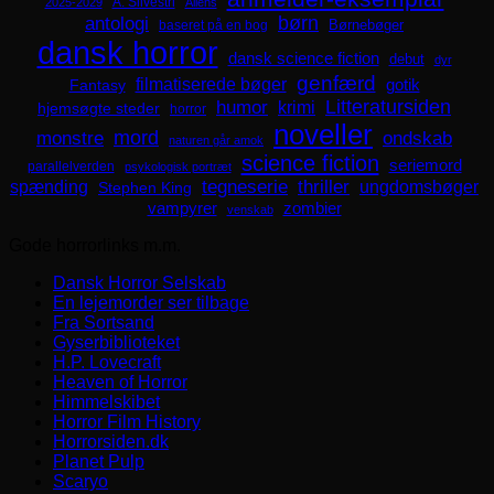
A. Silvestri
2025-2029
Aliens
børn
antologi
Børnebøger
baseret på en bog
dansk horror
dansk science fiction
debut
dyr
genfærd
filmatiserede bøger
Fantasy
gotik
Litteratursiden
humor
krimi
hjemsøgte steder
horror
noveller
mord
monstre
ondskab
naturen går amok
science fiction
seriemord
parallelverden
psykologisk portræt
spænding
tegneserie
thriller
ungdomsbøger
Stephen King
zombier
vampyrer
venskab
Gode horrorlinks m.m.
Dansk Horror Selskab
En lejemorder ser tilbage
Fra Sortsand
Gyserbiblioteket
H.P. Lovecraft
Heaven of Horror
Himmelskibet
Horror Film History
Horrorsiden.dk
Planet Pulp
Scaryo