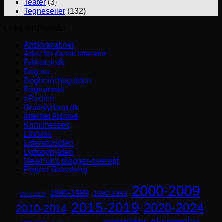
Teater
(3)
Tegneserier
(132)
Links om litteratur
Antikvariat.net
Arkiv for dansk litteratur
Bibliotek.dk
Bog.nu
Bogbrancheguiden
Bogrummet
eReolen
Gratislydbog.dk
Internet Archive
Krimimessen
Librivox
Litteratursiden
Lydboghylden
NewPub's blogger-oversigt
Project Gutenberg
2000-2009
1980-1989
1990-1999
1970-1979
2015-2019
2020-2024
2010-2014
anmelder-eksemplar