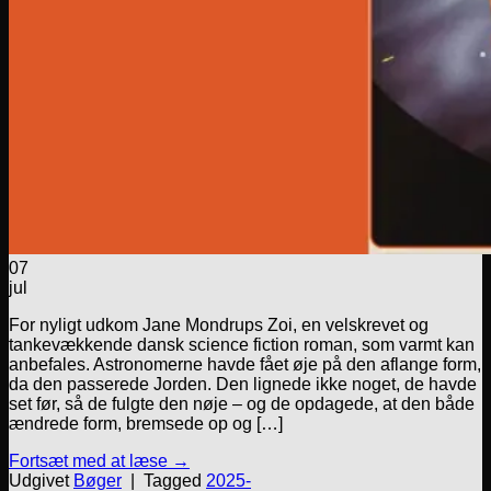
07
jul
For nyligt udkom Jane Mondrups Zoi, en velskrevet og
tankevækkende dansk science fiction roman, som varmt kan
anbefales. Astronomerne havde fået øje på den aflange form,
da den passerede Jorden. Den lignede ikke noget, de havde
set før, så de fulgte den nøje – og de opdagede, at den både
ændrede form, bremsede op og […]
Fortsæt med at læse
→
Udgivet
Bøger
|
Tagged
2025-