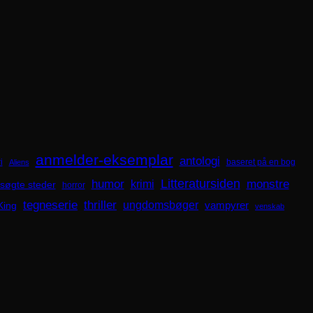
anmelder-eksemplar
antologi
i
baseret på en bog
Aliens
Litteratursiden
humor
krimi
monstre
søgte steder
horror
tegneserie
thriller
ungdomsbøger
King
vampyrer
venskab