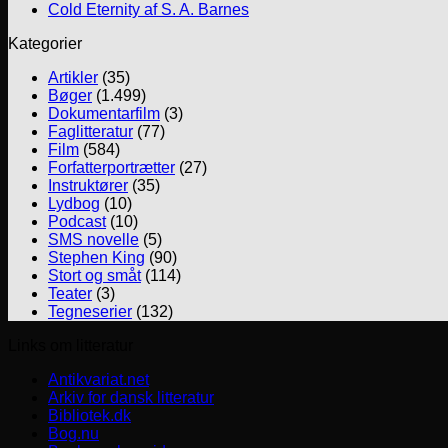
Cold Eternity af S. A. Barnes
Kategorier
Artikler
(35)
Bøger
(1.499)
Dokumentarfilm
(3)
Faglitteratur
(77)
Film
(584)
Forfatterportrætter
(27)
Instruktører
(35)
Lydbog
(10)
Podcast
(10)
SMS novelle
(5)
Stephen King
(90)
Stort og småt
(114)
Teater
(3)
Tegneserier
(132)
Links om litteratur
Antikvariat.net
Arkiv for dansk litteratur
Bibliotek.dk
Bog.nu