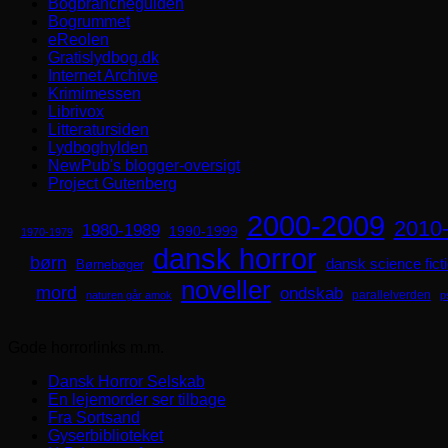
Bogbrancheguiden
Bogrummet
eReolen
Gratislydbog.dk
Internet Archive
Krimimessen
Librivox
Litteratursiden
Lydboghylden
NewPub's blogger-oversigt
Project Gutenberg
2000-2009
2010
1980-1989
1990-1999
1970-1979
dansk horror
børn
dansk science fict
Børnebøger
noveller
mord
ondskab
parallelverden
naturen går amok
p
Gode horrorlinks m.m.
Dansk Horror Selskab
En lejemorder ser tilbage
Fra Sortsand
Gyserbiblioteket