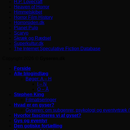
H.P. Lovecraft
Heaven of Horror
Himmelskibet
Horror Film History
Horrorsiden.dk
Planet Pulp
Scaryo
Skræk og Rædsel
Superkultur.dk
The Internet Speculative Fiction Database
Copyright 2026 ©
Gyseren.dk
Forside
Alle blogindlæg
Bøger: A – H
I – N
O – Å
Stephen King
Filmatiseringer
Hvad er en gyser?
Gyseren: om subgenrer, psykologi og eventyrtræk 
Hvorfor fascineres vi af gyset?
Gys og eventyr
Den gotiske fortælling