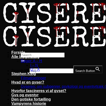
Fortsæt
til
indhold
Forside
Alle blogindlæg
Bøger: A – H
I – N
O – Å
Search for:
Search Button
Stephen King
Filmatiseringer
Hvad er en gyser?
Gyseren: om subgenrer, psykologi og eventyrtræk 
Hvorfor fascineres vi af gyset?
Gys og eventyr
Den gotiske fortælling
Vampyrens historie