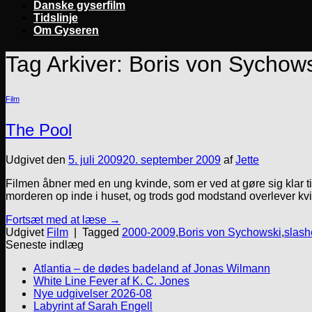
Danske gyserfilm
Tidslinje
Om Gyseren
Tag Arkiver:
Boris von Sychow
Film
The Pool
Udgivet den
5. juli 2009
20. september 2009
af
Jette
Filmen åbner med en ung kvinde, som er ved at gøre sig klar ti
morderen op inde i huset, og trods god modstand overlever kvi
Fortsæt med at læse
→
Udgivet
Film
|
Tagged
2000-2009
,
Boris von Sychowski
,
slash
Seneste indlæg
Atlantia – de dødes badeland af Jonas Wilmann
White Line Fever af K. C. Jones
Nye udgivelser 2026-08
Labyrint af Sarah Engell