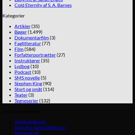
Cold Eternity af S. A. Barnes
Kategorier
Artikler
(35)
Bøger
(1.499)
Dokumentarfilm
(3)
Faglitteratur
(77)
Film
(584)
Forfatterportrætter
(27)
Instruktører
(35)
Lydbog
(10)
Podcast
(10)
SMS novelle
(5)
Stephen King
(90)
Stort og småt
(114)
Teater
(3)
Tegneserier
(132)
Links om litteratur
Antikvariat.net
Arkiv for dansk litteratur
Bibliotek.dk