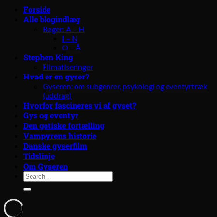
Forside
Alle blogindlæg
Bøger: A – H
I – N
O – Å
Stephen King
Filmatiseringer
Hvad er en gyser?
Gyseren: om subgenrer, psykologi og eventyrtræk
(uddrag)
Hvorfor fascineres vi af gyset?
Gys og eventyr
Den gotiske fortælling
Vampyrens historie
Danske gyserfilm
Tidslinje
Om Gyseren