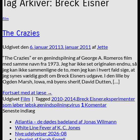
Tag Arkiver:
Breck Eisner
Film
The Crazies
Udgivet den
6. januar 2011
3. januar 2011
af
Jette
“The Crazies” er en genindspilning af George A. Romeros film
med samme navn fra 1973. Jeg har ikke set originalen endnu, så
jeg kan ikke sammenligne de to, men jeg kan i hvert fald sige, at
jeg synes vældig godt om Breck Eisners udgave. I den lille by
Ogden Marsh, Iowa, må byens sherif, David Dutten, […]
Fortsæt med at læse
→
Udgivet
Film
|
Tagged
2010-2014
,
Breck Eisner
,
eksperimenter
som løber løbsk
,
genindspilning
,
virus
1
Komentar
Seneste indlæg
Atlantia – de dødes badeland af Jonas Wilmann
White Line Fever af K. C. Jones
Nye udgivelser 2026-08
Labyrint af Sarah Engell