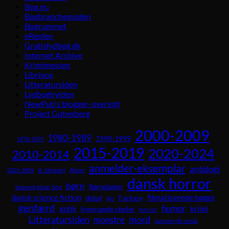
Bog.nu
Bogbrancheguiden
Bogrummet
eReolen
Gratislydbog.dk
Internet Archive
Krimimessen
Librivox
Litteratursiden
Lydboghylden
NewPub's blogger-oversigt
Project Gutenberg
2000-2009
1980-1989
1990-1999
1970-1979
2015-2019
2020-2024
2010-2014
anmelder-eksemplar
antologi
A. Silvestri
2025-2029
Aliens
dansk horror
børn
Børnebøger
baseret på en bog
dansk science fiction
filmatiserede bøger
Fantasy
debut
dyr
genfærd
humor
krimi
gotik
hjemsøgte steder
horror
Litteratursiden
mord
monstre
naturen går amok