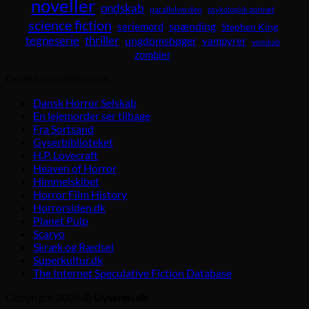
noveller
ondskab
parallelverden
psykologisk portræt
science fiction
spænding
seriemord
Stephen King
tegneserie
thriller
ungdomsbøger
vampyrer
venskab
zombier
Gode horrorlinks m.m.
Dansk Horror Selskab
En lejemorder ser tilbage
Fra Sortsand
Gyserbiblioteket
H.P. Lovecraft
Heaven of Horror
Himmelskibet
Horror Film History
Horrorsiden.dk
Planet Pulp
Scaryo
Skræk og Rædsel
Superkultur.dk
The Internet Speculative Fiction Database
Copyright 2026 ©
Gyseren.dk