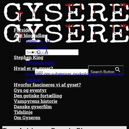
Fortsæt
til
indhold
Forside
Alle blogindlæg
Bøger: A – H
I – N
O – Å
Stephen King
Filmatiseringer
Hvad er en gyser?
Search for:
Search Button
Gyseren: om subgenrer, psykologi og eventyrtræk
(uddrag)
Hvorfor fascineres vi af gyset?
Gys og eventyr
Den gotiske fortælling
Vampyrens historie
Danske gyserfilm
Tidslinje
Om Gyseren