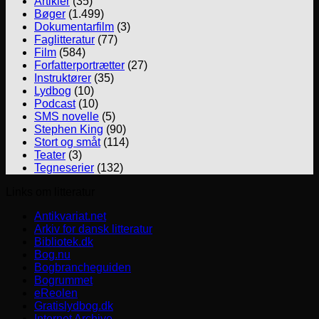
Artikler
(35)
Bøger
(1.499)
Dokumentarfilm
(3)
Faglitteratur
(77)
Film
(584)
Forfatterportrætter
(27)
Instruktører
(35)
Lydbog
(10)
Podcast
(10)
SMS novelle
(5)
Stephen King
(90)
Stort og småt
(114)
Teater
(3)
Tegneserier
(132)
Links om litteratur
Antikvariat.net
Arkiv for dansk litteratur
Bibliotek.dk
Bog.nu
Bogbrancheguiden
Bogrummet
eReolen
Gratislydbog.dk
Internet Archive