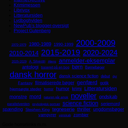
Krimimessen
Librivox
Litteratursiden
Lydboghylden
NewPub's blogger-oversigt
Project Gutenberg
2000-2009
1980-1989
1990-1999
1970-1979
2015-2019
2020-2024
2010-2014
anmelder-eksemplar
A. Silvestri
2025-2029
Aliens
børn
antologi
Børnebøger
baseret på en bog
dansk horror
dansk science fiction
debut
dyr
genfærd
filmatiserede bøger
Fantasy
gotik
Litteratursiden
humor
krimi
hjemsøgte steder
horror
noveller
mord
monstre
ondskab
naturen går amok
science fiction
seriemord
parallelverden
psykologisk portræt
spænding
tegneserie
thriller
ungdomsbøger
Stephen King
zombier
vampyrer
venskab
Gode horrorlinks m.m.