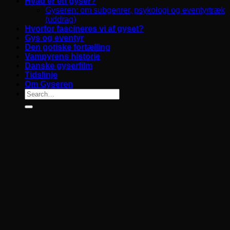
Hvad er en gyser?
Gyseren: om subgenrer, psykologi og eventyrtræk
(uddrag)
Hvorfor fascineres vi af gyset?
Gys og eventyr
Den gotiske fortælling
Vampyrens historie
Danske gyserfilm
Tidslinje
Om Gyseren