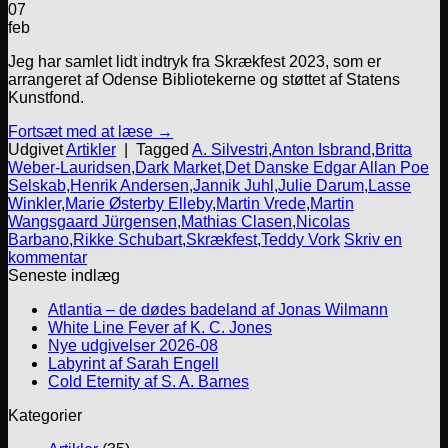
07
feb
Jeg har samlet lidt indtryk fra Skrækfest 2023, som er
arrangeret af Odense Bibliotekerne og støttet af Statens
Kunstfond.
Fortsæt med at læse
→
Udgivet
Artikler
|
Tagged
A. Silvestri
,
Anton Isbrand
,
Britta
Weber-Lauridsen
,
Dark Market
,
Det Danske Edgar Allan Poe
Selskab
,
Henrik Andersen
,
Jannik Juhl
,
Julie Darum
,
Lasse
Winkler
,
Marie Østerby Elleby
,
Martin Vrede
,
Martin
Wangsgaard Jürgensen
,
Mathias Clasen
,
Nicolas
Barbano
,
Rikke Schubart
,
Skrækfest
,
Teddy Vork
Skriv en
kommentar
Seneste indlæg
Atlantia – de dødes badeland af Jonas Wilmann
White Line Fever af K. C. Jones
Nye udgivelser 2026-08
Labyrint af Sarah Engell
Cold Eternity af S. A. Barnes
Kategorier