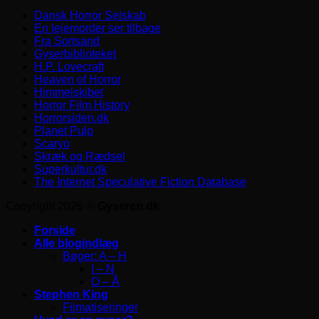
Dansk Horror Selskab
En lejemorder ser tilbage
Fra Sortsand
Gyserbiblioteket
H.P. Lovecraft
Heaven of Horror
Himmelskibet
Horror Film History
Horrorsiden.dk
Planet Pulp
Scaryo
Skræk og Rædsel
Superkultur.dk
The Internet Speculative Fiction Database
Copyright 2026 ©
Gyseren.dk
Forside
Alle blogindlæg
Bøger: A – H
I – N
O – Å
Stephen King
Filmatiseringer