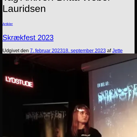
Lauridsen
Artikler
Skrækfest 2023
Udgivet den
7. februar 2023
18. september 2023
af
Jette