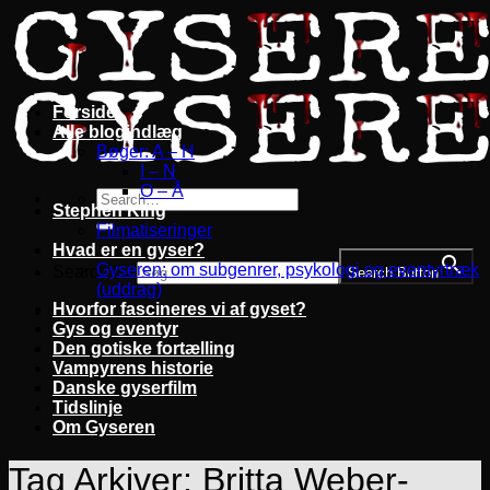
Fortsæt
til
indhold
Forside
Alle blogindlæg
Bøger: A – H
I – N
O – Å
Stephen King
Filmatiseringer
Hvad er en gyser?
Gyseren: om subgenrer, psykologi og eventyrtræk
Search for:
Search Button
(uddrag)
Hvorfor fascineres vi af gyset?
Gys og eventyr
Den gotiske fortælling
Vampyrens historie
Danske gyserfilm
Tidslinje
Om Gyseren
Tag Arkiver:
Britta Weber-