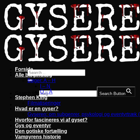
Fortsæt
til
indhold
Forside
Alle blogindlæg
Bøger: A – H
I – N
O – Å
Search for:
Search Button
Stephen King
Filmatiseringer
Hvad er en gyser?
Gyseren: om subgenrer, psykologi og eventyrtræk 
Hvorfor fascineres vi af gyset?
Gys og eventyr
Den gotiske fortælling
Vampyrens historie