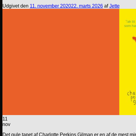
Udgivet den
11. november 2020
22. marts 2026
af
Jette
11
nov
Det gule tapet af Charlotte Perkins Gilman er en af de mest m