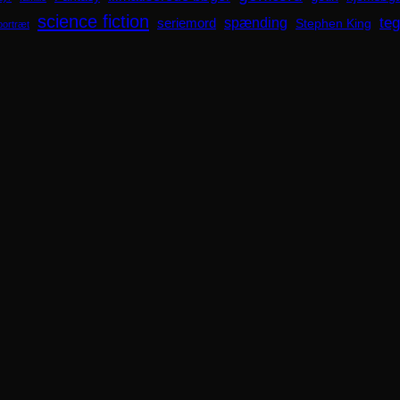
science fiction
spænding
te
seriemord
Stephen King
portræt