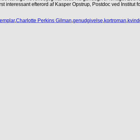
t interessant efterord af Kasper Opstrup, Postdoc ved Institut f
emplar
,
Charlotte Perkins Gilman
,
genudgivelse
,
kortroman
,
kvind