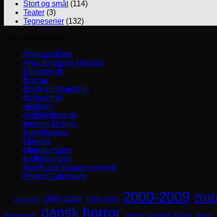
Stort og småt
(114)
Teater
(3)
Tegneserier
(132)
Links om litteratur
Antikvariat.net
Arkiv for dansk litteratur
Bibliotek.dk
Bog.nu
Bogbrancheguiden
Bogrummet
eReolen
Gratislydbog.dk
Internet Archive
Krimimessen
Librivox
Litteratursiden
Lydboghylden
NewPub's blogger-oversigt
Project Gutenberg
2000-2009
2010
1980-1989
1990-1999
1970-1979
dansk horror
dansk science fiction
Børnebøger
debut