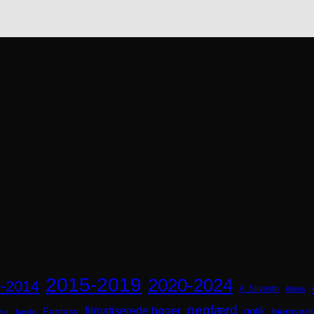
2015-2019
2020-2024
-2014
A. Silvestri
Aliens
genfærd
filmatiserede bøger
Fantasy
gotik
hjemsøgt
dyr
familie