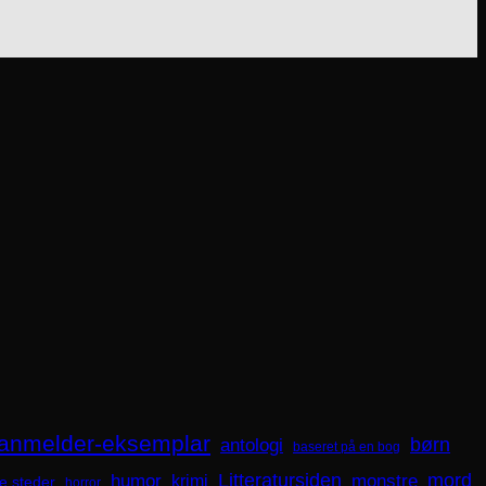
anmelder-eksemplar
børn
antologi
baseret på en bog
mord
Litteratursiden
humor
krimi
monstre
e steder
horror