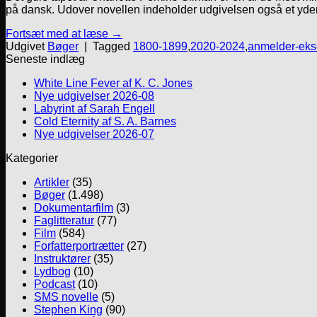
på dansk. Udover novellen indeholder udgivelsen også et yders
Fortsæt med at læse
→
Udgivet
Bøger
|
Tagged
1800-1899
,
2020-2024
,
anmelder-eks
Seneste indlæg
White Line Fever af K. C. Jones
Nye udgivelser 2026-08
Labyrint af Sarah Engell
Cold Eternity af S. A. Barnes
Nye udgivelser 2026-07
Kategorier
Artikler
(35)
Bøger
(1.498)
Dokumentarfilm
(3)
Faglitteratur
(77)
Film
(584)
Forfatterportrætter
(27)
Instruktører
(35)
Lydbog
(10)
Podcast
(10)
SMS novelle
(5)
Stephen King
(90)