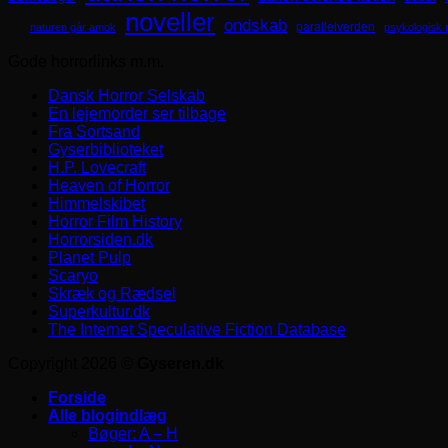
noveller
ondskab
parallelverden
naturen går amok
psykologisk 
Gode horrorlinks m.m.
Dansk Horror Selskab
En lejemorder ser tilbage
Fra Sortsand
Gyserbiblioteket
H.P. Lovecraft
Heaven of Horror
Himmelskibet
Horror Film History
Horrorsiden.dk
Planet Pulp
Scaryo
Skræk og Rædsel
Superkultur.dk
The Internet Speculative Fiction Database
Copyright 2026 ©
Gyseren.dk
Forside
Alle blogindlæg
Bøger: A – H