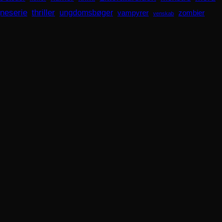
gneserie
thriller
ungdomsbøger
zombier
vampyrer
venskab