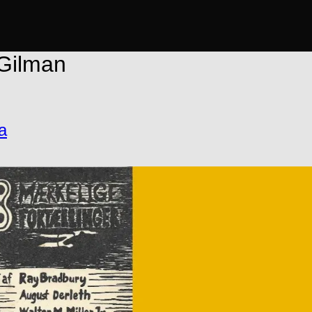
 Gilman
a