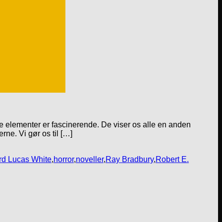
ge elementer er fascinerende. De viser os alle en anden
rne. Vi gør os til […]
d Lucas White
,
horror
,
noveller
,
Ray Bradbury
,
Robert E.