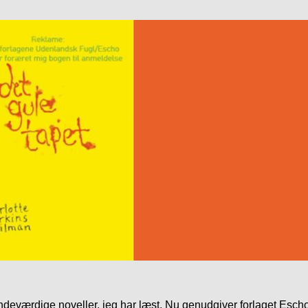
indeværdige noveller, jeg har læst. Nu genudgiver forlaget Escho