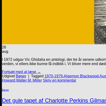
26
aug
I 1972 udgav Vic Ghidalia en antologi, der tre år senere udkom
verden, vi ellers ikke kunne få indblik i. Vi bliver mere end død
Fortsæt med at læse
→
Udgivet
Bøger
|
Tagged
1970-1979
,
Algernon Blackwood
,
Aug
Howard
,
Walter M. Miller
Skriv en kommentar
Bøger
Det gule tapet af Charlotte Perkins Gilma