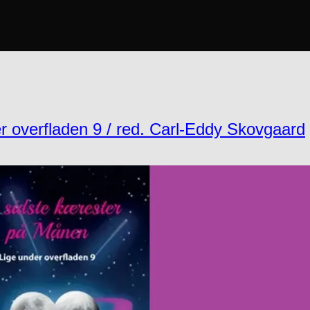
r overfladen 9 / red. Carl-Eddy Skovgaard