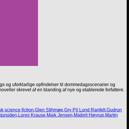
rgs og uforklarlige opfindelser til dommedagsscenarier og
veller skrevet af en blanding af nye og etablerede forfattere.
k science fiction
,
Glen Stihmøe
,
Gry Pil Lund Ranfelt
,
Gudrun
atursiden
,
Lonni Krause
,
Maik Jensen
,
Majbrit Høyrup
,
Martin