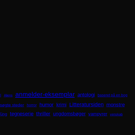
anmelder-eksemplar
antologi
i
baseret på en bog
Aliens
Litteratursiden
humor
krimi
monstre
søgte steder
horror
tegneserie
thriller
ungdomsbøger
King
vampyrer
venskab