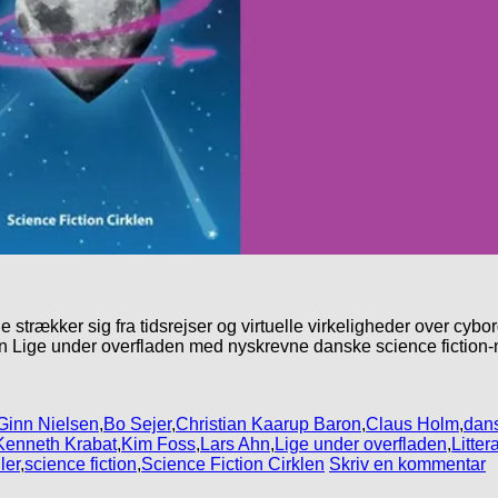
strækker sig fra tidsrejser og virtuelle virkeligheder over cybo
en Lige under overfladen med nyskrevne danske science fiction-no
Ginn Nielsen
,
Bo Sejer
,
Christian Kaarup Baron
,
Claus Holm
,
dans
Kenneth Krabat
,
Kim Foss
,
Lars Ahn
,
Lige under overfladen
,
Litter
ler
,
science fiction
,
Science Fiction Cirklen
Skriv en kommentar