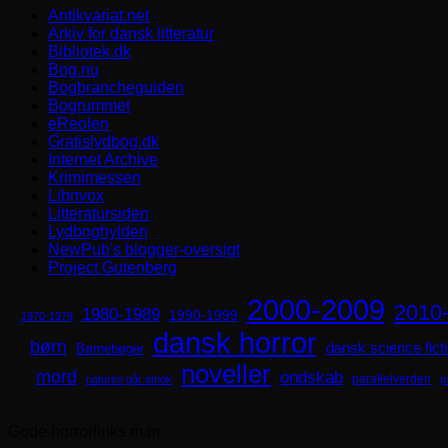
Antikvariat.net
Arkiv for dansk litteratur
Bibliotek.dk
Bog.nu
Bogbrancheguiden
Bogrummet
eReolen
Gratislydbog.dk
Internet Archive
Krimimessen
Librivox
Litteratursiden
Lydboghylden
NewPub's blogger-oversigt
Project Gutenberg
2000-2009
2010
1980-1989
1990-1999
1970-1979
dansk horror
børn
dansk science fict
Børnebøger
noveller
mord
ondskab
parallelverden
naturen går amok
p
Gode horrorlinks m.m.