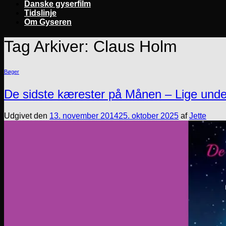
Danske gyserfilm
Tidslinje
Om Gyseren
Tag Arkiver:
Claus Holm
Bøger
De sidste kærester på Månen – Lige unde
Udgivet den
13. november 2014
25. oktober 2025
af
Jette