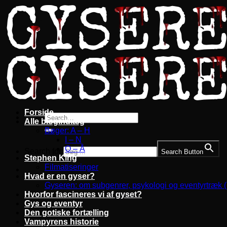
Fortsæt
til
indhold
Forside
Alle blogindlæg
Bøger: A – H
I – N
O – Å
Search for:
Search Button
Stephen King
Filmatiseringer
Hvad er en gyser?
Gyseren: om subgenrer, psykologi og eventyrtræk 
Hvorfor fascineres vi af gyset?
Gys og eventyr
Den gotiske fortælling
Vampyrens historie