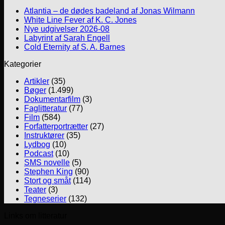
Atlantia – de dødes badeland af Jonas Wilmann
White Line Fever af K. C. Jones
Nye udgivelser 2026-08
Labyrint af Sarah Engell
Cold Eternity af S. A. Barnes
Kategorier
Artikler
(35)
Bøger
(1.499)
Dokumentarfilm
(3)
Faglitteratur
(77)
Film
(584)
Forfatterportrætter
(27)
Instruktører
(35)
Lydbog
(10)
Podcast
(10)
SMS novelle
(5)
Stephen King
(90)
Stort og småt
(114)
Teater
(3)
Tegneserier
(132)
Links om litteratur