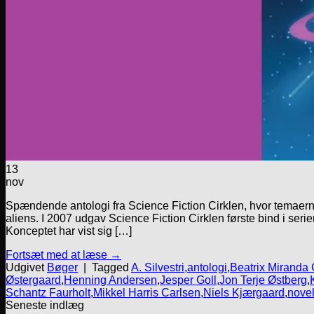
13
nov
Spændende antologi fra Science Fiction Cirklen, hvor temaerne 
aliens. I 2007 udgav Science Fiction Cirklen første bind i seri
Konceptet har vist sig […]
Fortsæt med at læse
→
Udgivet
Bøger
|
Tagged
A. Silvestri
,
antologi
,
Beatrix Miranda 
Østergaard
,
Henning Andersen
,
Jesper Goll
,
Jon Terje Østberg
,
Schantz Faurholt
,
Mikkel Harris Carlsen
,
Niels Kjærgaard
,
novel
Seneste indlæg