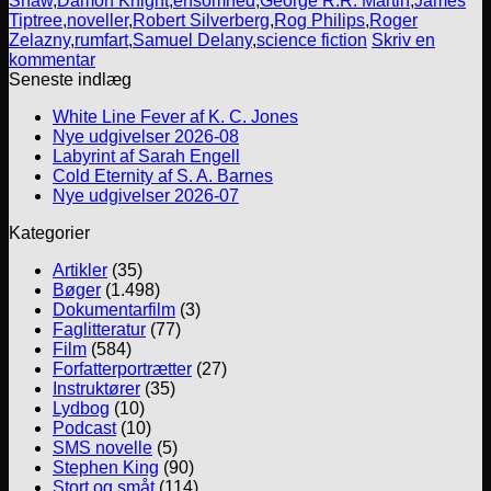
Shaw
,
Damon Knight
,
ensomhed
,
George R.R. Martin
,
James
Tiptree
,
noveller
,
Robert Silverberg
,
Rog Philips
,
Roger
Zelazny
,
rumfart
,
Samuel Delany
,
science fiction
Skriv en
kommentar
Seneste indlæg
White Line Fever af K. C. Jones
Nye udgivelser 2026-08
Labyrint af Sarah Engell
Cold Eternity af S. A. Barnes
Nye udgivelser 2026-07
Kategorier
Artikler
(35)
Bøger
(1.498)
Dokumentarfilm
(3)
Faglitteratur
(77)
Film
(584)
Forfatterportrætter
(27)
Instruktører
(35)
Lydbog
(10)
Podcast
(10)
SMS novelle
(5)
Stephen King
(90)
Stort og småt
(114)