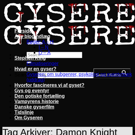
Fortsæt
til
indhold
Forside
Alle blogindlæg
Bøger: A – H
I – N
O – Å
Stephen King
Filmatiseringer
Hvad er en gyser?
Gyseren: om subgenrer, psykologi og eventyrtræk
Search for:
Search Button
(uddrag)
Hvorfor fascineres vi af gyset?
Gys og eventyr
Den gotiske fortælling
Vampyrens historie
Danske gyserfilm
Tidslinje
Om Gyseren
Tag Arkiver:
Damon Knight