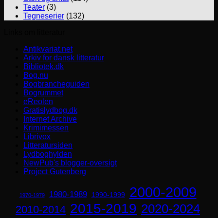
Teater
(3)
Tegneserier
(132)
Links om litteratur
Antikvariat.net
Arkiv for dansk litteratur
Bibliotek.dk
Bog.nu
Bogbrancheguiden
Bogrummet
eReolen
Gratislydbog.dk
Internet Archive
Krimimessen
Librivox
Litteratursiden
Lydboghylden
NewPub's blogger-oversigt
Project Gutenberg
2000-2009
1980-1989
1990-1999
1970-1979
2015-2019
2020-2024
2010-2014