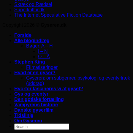
Skræk og Rædsel
Superkultur.dk
The Internet Speculative Fiction Database
Copyright 2026 ©
Gyseren.dk
Forside
Alle blogindlæg
Bøger: A – H
I – N
O – Å
Stephen King
Filmatiseringer
Hvad er en gyser?
Gyseren: om subgenrer, psykologi og eventyrtræk
(uddrag)
Hvorfor fascineres vi af gyset?
Gys og eventyr
Den gotiske fortælling
Vampyrens historie
Danske gyserfilm
Tidslinje
Om Gyseren