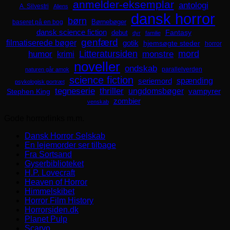
anmelder-eksemplar
antologi
A. Silvestri
Aliens
dansk horror
børn
Børnebøger
baseret på en bog
dansk science fiction
Fantasy
debut
dyr
familie
genfærd
filmatiserede bøger
gotik
hjemsøgte steder
horror
mord
Litteratursiden
humor
krimi
monstre
noveller
ondskab
parallelverden
naturen går amok
science fiction
spænding
seriemord
psykologisk portræt
tegneserie
thriller
ungdomsbøger
Stephen King
vampyrer
zombier
venskab
Gode horrorlinks m.m.
Dansk Horror Selskab
En lejemorder ser tilbage
Fra Sortsand
Gyserbiblioteket
H.P. Lovecraft
Heaven of Horror
Himmelskibet
Horror Film History
Horrorsiden.dk
Planet Pulp
Scaryo