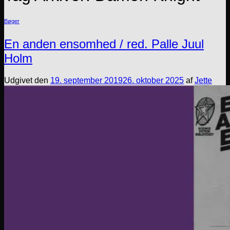
Bøger
En anden ensomhed / red. Palle Juul
Holm
Udgivet den
19. september 2019
26. oktober 2025
af
Jette