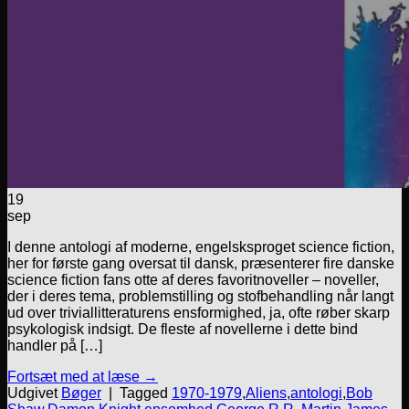
19
sep
I denne antologi af moderne, engelsksproget science fiction,
her for første gang oversat til dansk, præsenterer fire danske
science fiction fans otte af deres favoritnoveller – noveller,
der i deres tema, problemstilling og stofbehandling når langt
ud over triviallitteraturens ensformighed, ja, ofte røber skarp
psykologisk indsigt. De fleste af novellerne i dette bind
handler på […]
Fortsæt med at læse
→
Udgivet
Bøger
|
Tagged
1970-1979
,
Aliens
,
antologi
,
Bob