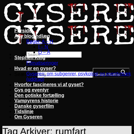
Fortsæt
til
indhold
Forside
Alle blogindlæg
Bøger: A – H
I – N
O – Å
Stephen King
Filmatiseringer
Hvad er en gyser?
Gyseren: om subgenrer, psykologi og eventyrtræk
Search for:
Search Button
(uddrag)
Hvorfor fascineres vi af gyset?
Gys og eventyr
Den gotiske fortælling
Vampyrens historie
Danske gyserfilm
Tidslinje
Om Gyseren
Tag Arkiver:
rumfart