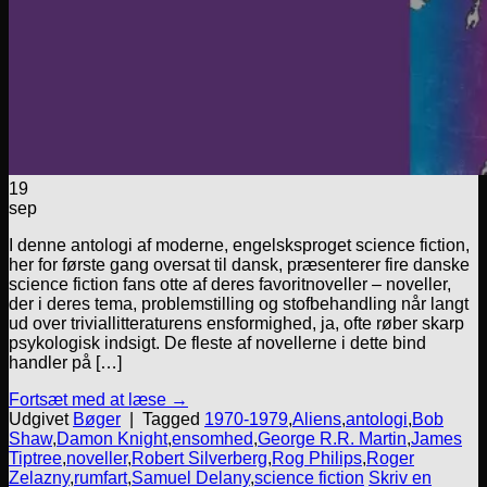
19
sep
I denne antologi af moderne, engelsksproget science fiction,
her for første gang oversat til dansk, præsenterer fire danske
science fiction fans otte af deres favoritnoveller – noveller,
der i deres tema, problemstilling og stofbehandling når langt
ud over triviallitteraturens ensformighed, ja, ofte røber skarp
psykologisk indsigt. De fleste af novellerne i dette bind
handler på […]
Fortsæt med at læse
→
Udgivet
Bøger
|
Tagged
1970-1979
,
Aliens
,
antologi
,
Bob
Shaw
,
Damon Knight
,
ensomhed
,
George R.R. Martin
,
James
Tiptree
,
noveller
,
Robert Silverberg
,
Rog Philips
,
Roger
Zelazny
,
rumfart
,
Samuel Delany
,
science fiction
Skriv en