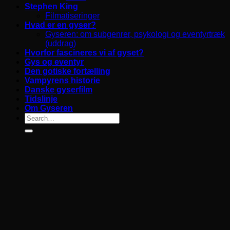
Stephen King
Filmatiseringer
Hvad er en gyser?
Gyseren: om subgenrer, psykologi og eventyrtræk
(uddrag)
Hvorfor fascineres vi af gyset?
Gys og eventyr
Den gotiske fortælling
Vampyrens historie
Danske gyserfilm
Tidslinje
Om Gyseren