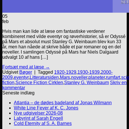
05
feb
Hvis man kan lide at læse om fantastiske verdener
kombineret med vilde eventyr og røverhistorier, så er Odyssé
på Mars et absolut must Stanley G. Weinbaum blev kun 33
år, men han nåede at skrive både et par romaner og en del
noveller. I samlingen Odyssé på Mars har Niels Dalgaard
udvalgt 10 af hans […]
Fortsæt med at læse
→
Udgivet
Bøger
|
Tagged
1920-1929
,
1930-1939
,
2000-
2009
,
eventyr
,
Litteratursiden
,
Mars
,
noveller
,
planeter
,
rumfart
,
sci
fiction
,
Science Fiction Cirklen
,
Stanley G. Weinbaum
Skriv en
kommentar
Seneste indlæg
Atlantia – de dødes badeland af Jonas Wilmann
White Line Fever af K. C. Jones
Nye udgivelser 2026-08
Labyrint af Sarah Engell
Cold Eternity af S. A. Barnes