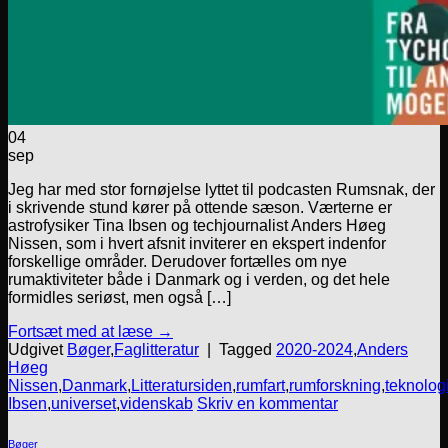
04
sep
Jeg har med stor fornøjelse lyttet til podcasten Rumsnak, der
i skrivende stund kører på ottende sæson. Værterne er
astrofysiker Tina Ibsen og techjournalist Anders Høeg
Nissen, som i hvert afsnit inviterer en ekspert indenfor
forskellige områder. Derudover fortælles om nye
rumaktiviteter både i Danmark og i verden, og det hele
formidles seriøst, men også […]
Fortsæt med at læse
→
Udgivet
Bøger
,
Faglitteratur
|
Tagged
2020-2024
,
Anders
Høeg
Nissen
,
Danmark
,
Litteratursiden
,
rumfart
,
rumforskning
,
teknolog
Ibsen
,
universet
,
videnskab
Skriv en kommentar
Bøger