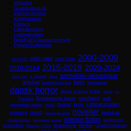
eReolen
Gratislydbog.dk
Internet Archive
Krimimessen
Librivox
Litteratursiden
Lydboghylden
NewPub's blogger-oversigt
Project Gutenberg
2000-2009
1980-1989
1990-1999
1970-1979
2015-2019
2020-2024
2010-2014
anmelder-eksemplar
A. Silvestri
2025-2029
Aliens
børn
antologi
Børnebøger
baseret på en bog
dansk horror
dansk science fiction
debut
dyr
genfærd
filmatiserede bøger
Fantasy
gotik
Litteratursiden
humor
krimi
hjemsøgte steder
horror
noveller
mord
monstre
ondskab
naturen går amok
science fiction
seriemord
parallelverden
psykologisk portræt
spænding
tegneserie
thriller
ungdomsbøger
Stephen King