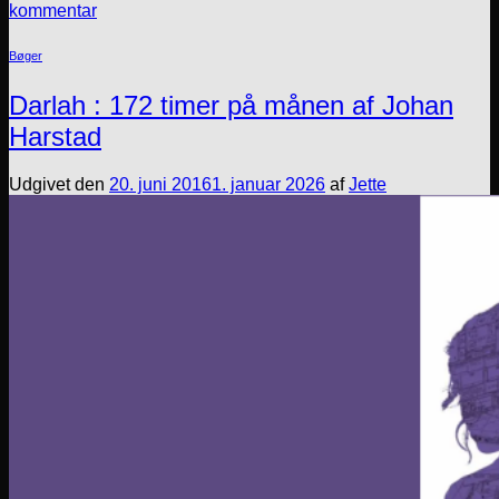
kommentar
Bøger
Darlah : 172 timer på månen af Johan
Harstad
Udgivet den
20. juni 2016
1. januar 2026
af
Jette