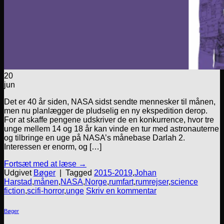
20
jun
Det er 40 år siden, NASA sidst sendte mennesker til månen,
men nu planlægger de pludselig en ny ekspedition derop.
For at skaffe pengene udskriver de en konkurrence, hvor tre
unge mellem 14 og 18 år kan vinde en tur med astronauterne
og tilbringe en uge på NASA’s månebase Darlah 2.
Interessen er enorm, og […]
Fortsæt med at læse
→
Udgivet
Bøger
|
Tagged
2015-2019
,
Johan
Harstad
,
månen
,
NASA
,
Norge
,
rumfart
,
rumrejser
,
science
fiction
,
scifi-horror
,
unge
Skriv en kommentar
Bøger