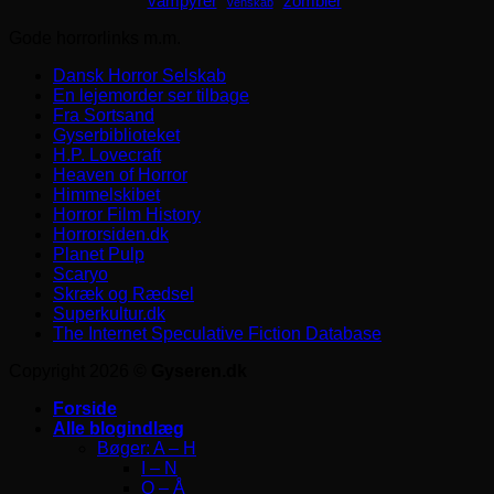
zombier
vampyrer
venskab
Gode horrorlinks m.m.
Dansk Horror Selskab
En lejemorder ser tilbage
Fra Sortsand
Gyserbiblioteket
H.P. Lovecraft
Heaven of Horror
Himmelskibet
Horror Film History
Horrorsiden.dk
Planet Pulp
Scaryo
Skræk og Rædsel
Superkultur.dk
The Internet Speculative Fiction Database
Copyright 2026 ©
Gyseren.dk
Forside
Alle blogindlæg
Bøger: A – H
I – N
O – Å