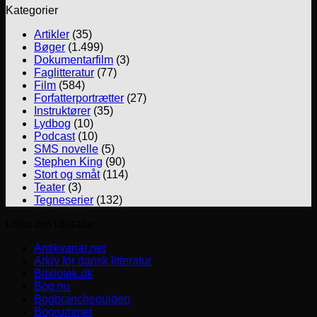
Kategorier
Artikler
(35)
Bøger
(1.499)
Dokumentarfilm
(3)
Faglitteratur
(77)
Film
(584)
Forfatterportrætter
(27)
Instruktører
(35)
Lydbog
(10)
Podcast
(10)
SMS novelle
(5)
Stephen King
(90)
Stort og småt
(114)
Teater
(3)
Tegneserier
(132)
Links om litteratur
Antikvariat.net
Arkiv for dansk litteratur
Bibliotek.dk
Bog.nu
Bogbrancheguiden
Bogrummet