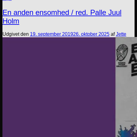
En anden ensomhed / red. Palle Juul
Holm
Udgivet den
19. september 2019
26. oktober 2025
af
Jette