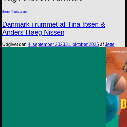
Bøger
,
Faglitteratur
Danmark i rummet af Tina Ibsen &
Anders Høeg Nissen
Udgivet den
4. september 2023
31. oktober 2025
af
Jette