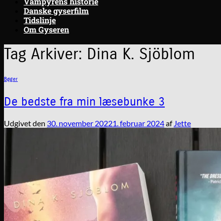
Vampyrens historie
Danske gyserfilm
Tidslinje
Om Gyseren
Tag Arkiver:
Dina K. Sjöblom
Bøger
De bedste fra min læsebunke 3
Udgivet den
30. november 2022
1. februar 2024
af
Jette