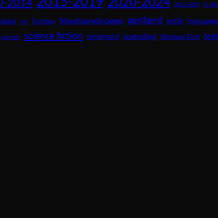
2015-2019
2020-2024
0-2014
A. Sil
2025-2029
genfærd
filmatiserede bøger
gotik
Fantasy
hjemsøgte
debut
dyr
science fiction
teg
spænding
seriemord
Stephen King
 portræt