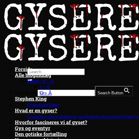
Fortsæt
til
indhold
Forside
Alle blogindlæg
Bøger: A – H
I – N
Search for:
O – Å
Search Button
Stephen King
Filmatiseringer
Hvad er en gyser?
Gyseren: om subgenrer, psykologi og eventyrtræk (u
Hvorfor fascineres vi af gyset?
Gys og eventyr
Den gotiske fortælling