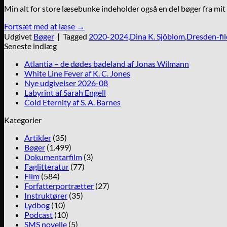
Min alt for store læsebunke indeholder også en del bøger fra mit b
Fortsæt med at læse
→
Udgivet
Bøger
|
Tagged
2020-2024
,
Dina K. Sjöblom
,
Dresden-fil
Seneste indlæg
Atlantia – de dødes badeland af Jonas Wilmann
White Line Fever af K. C. Jones
Nye udgivelser 2026-08
Labyrint af Sarah Engell
Cold Eternity af S. A. Barnes
Kategorier
Artikler
(35)
Bøger
(1.499)
Dokumentarfilm
(3)
Faglitteratur
(77)
Film
(584)
Forfatterportrætter
(27)
Instruktører
(35)
Lydbog
(10)
Podcast
(10)
SMS novelle
(5)