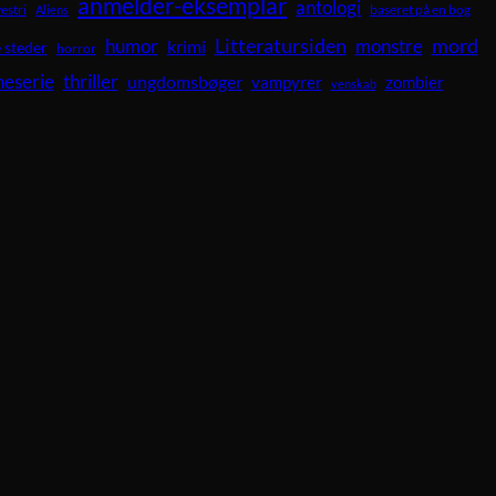
anmelder-eksemplar
antologi
vestri
baseret på en bog
Aliens
Litteratursiden
mord
humor
krimi
monstre
 steder
horror
neserie
thriller
ungdomsbøger
vampyrer
zombier
venskab