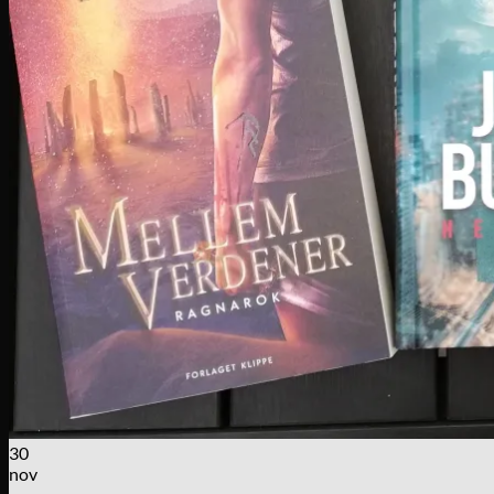
30
nov