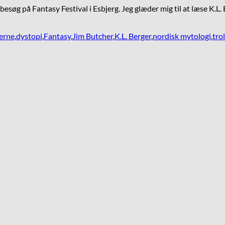
esøg på Fantasy Festival i Esbjerg. Jeg glæder mig til at læse K.L.
erne
,
dystopi
,
Fantasy
,
Jim Butcher
,
K.L. Berger
,
nordisk mytologi
,
tr