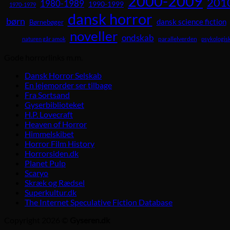
2000-2009
201
1980-1989
1990-1999
1970-1979
dansk horror
børn
dansk science fiction
Børnebøger
noveller
ondskab
parallelverden
naturen går amok
psykologisk
Gode horrorlinks m.m.
Dansk Horror Selskab
En lejemorder ser tilbage
Fra Sortsand
Gyserbiblioteket
H.P. Lovecraft
Heaven of Horror
Himmelskibet
Horror Film History
Horrorsiden.dk
Planet Pulp
Scaryo
Skræk og Rædsel
Superkultur.dk
The Internet Speculative Fiction Database
Copyright 2026 ©
Gyseren.dk