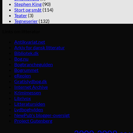
Stephen King
(90)
Stort og småt
(114)
Teater
(3)
Tegneserier
(132)
Links om litteratur
Antikvariat.net
Arkiv for dansk litteratur
Bibliotek.dk
Bog.nu
Bogbrancheguiden
Bogrummet
eReolen
Gratislydbog.dk
Internet Archive
Krimimessen
Librivox
Litteratursiden
Lydboghylden
NewPub's blogger-oversigt
Project Gutenberg