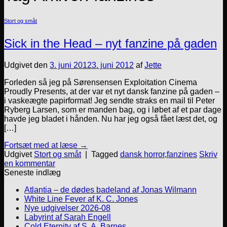
Stort og småt
Sick in the Head – nyt fanzine på gaden
Udgivet den
3. juni 2012
3. juni 2012
af
Jette
Forleden så jeg på Sørensensen Exploitation Cinema
Proudly Presents, at der var et nyt dansk fanzine på gaden –
i vaskeægte papirformat! Jeg sendte straks en mail til Peter
Ryberg Larsen, som er manden bag, og i løbet af et par dage
havde jeg bladet i hånden. Nu har jeg også fået læst det, og
[…]
Fortsæt med at læse
→
Udgivet
Stort og småt
|
Tagged
dansk horror
,
fanzines
Skriv
en kommentar
Seneste indlæg
Atlantia – de dødes badeland af Jonas Wilmann
White Line Fever af K. C. Jones
Nye udgivelser 2026-08
Labyrint af Sarah Engell
Cold Eternity af S. A. Barnes