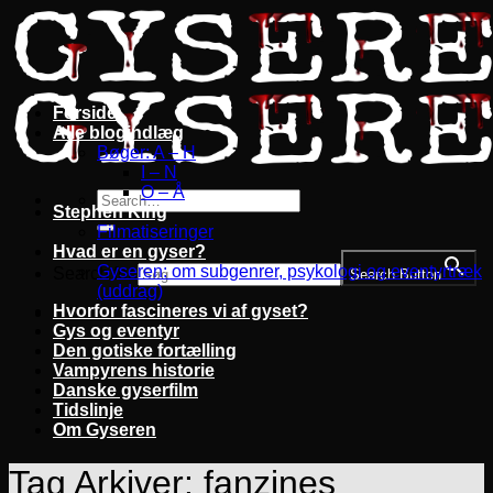
Fortsæt
til
indhold
Forside
Alle blogindlæg
Bøger: A – H
I – N
O – Å
Stephen King
Filmatiseringer
Hvad er en gyser?
Gyseren: om subgenrer, psykologi og eventyrtræk
Search for:
Search Button
(uddrag)
Hvorfor fascineres vi af gyset?
Gys og eventyr
Den gotiske fortælling
Vampyrens historie
Danske gyserfilm
Tidslinje
Om Gyseren
Tag Arkiver:
fanzines