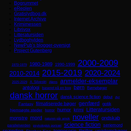
Bogrummet
eReolen
Gratislydbog.dk
Internet Archive
Krimimessen
Librivox
Litteratursiden
Lydboghylden
NewPub's blogger-oversigt
Project Gutenberg
2000-2009
1980-1989
1990-1999
1970-1979
2015-2019
2020-2024
2010-2014
anmelder-eksemplar
A. Silvestri
2025-2029
Aliens
børn
antologi
Børnebøger
baseret på en bog
dansk horror
dansk science fiction
debut
dyr
genfærd
filmatiserede bøger
Fantasy
gotik
Litteratursiden
humor
krimi
hjemsøgte steder
horror
noveller
mord
monstre
ondskab
naturen går amok
science fiction
seriemord
parallelverden
psykologisk portræt
spænding
tegneserie
thriller
ungdomsbøger