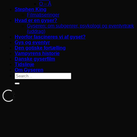
O – Å
Stephen King
Filmatiseringer
Hvad er en gyser?
Gyseren: om subgenrer, psykologi og eventyrtræk
(uddrag)
Hvorfor fascineres vi af gyset?
Gys og eventyr
Den gotiske fortælling
Vampyrens historie
Danske gyserfilm
Tidslinje
Om Gyseren