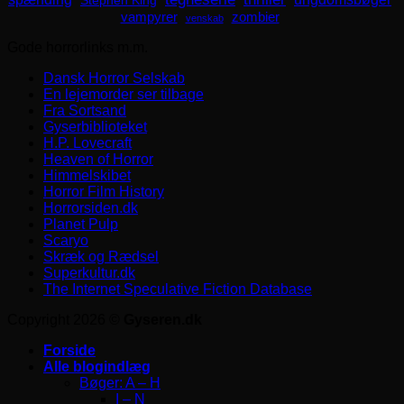
Stephen King
zombier
vampyrer
venskab
Gode horrorlinks m.m.
Dansk Horror Selskab
En lejemorder ser tilbage
Fra Sortsand
Gyserbiblioteket
H.P. Lovecraft
Heaven of Horror
Himmelskibet
Horror Film History
Horrorsiden.dk
Planet Pulp
Scaryo
Skræk og Rædsel
Superkultur.dk
The Internet Speculative Fiction Database
Copyright 2026 ©
Gyseren.dk
Forside
Alle blogindlæg
Bøger: A – H
I – N