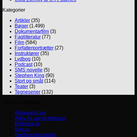
Kategorier
Artikler
(35)
Bøger
(1.499)
Dokumentarfilm
(3)
Faglitteratur
(77)
Film
(584)
Forfatterportrætter
(27)
Instruktører
(35)
Lydbog
(10)
Podcast
(10)
SMS novelle
(5)
Stephen King
(90)
Stort og småt
(114)
Teater
(3)
Tegneserier
(132)
Links om litteratur
Antikvariat.net
Arkiv for dansk litteratur
Bibliotek.dk
Bog.nu
Bogbrancheguiden