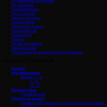
En lejemorder ser tilbage
Fra Sortsand
Gyserbiblioteket
H.P. Lovecraft
Heaven of Horror
Himmelskibet
Horror Film History
Horrorsiden.dk
Planet Pulp
Scaryo
Skræk og Rædsel
Superkultur.dk
The Internet Speculative Fiction Database
Copyright 2026 ©
Gyseren.dk
Forside
Alle blogindlæg
Bøger: A – H
I – N
O – Å
Stephen King
Filmatiseringer
Hvad er en gyser?
Gyseren: om subgenrer, psykologi og eventyrtræk