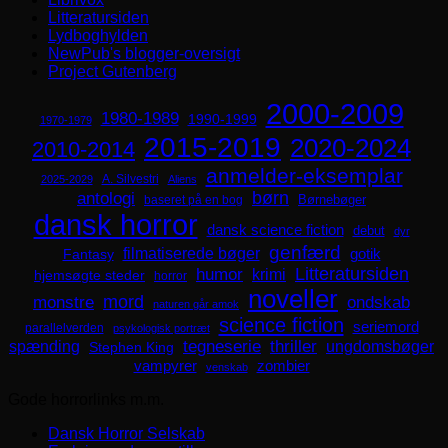
Litteratursiden
Lydboghylden
NewPub's blogger-oversigt
Project Gutenberg
2000-2009
1980-1989
1990-1999
1970-1979
2015-2019
2020-2024
2010-2014
anmelder-eksemplar
A. Silvestri
2025-2029
Aliens
børn
antologi
Børnebøger
baseret på en bog
dansk horror
dansk science fiction
debut
dyr
genfærd
filmatiserede bøger
Fantasy
gotik
Litteratursiden
humor
krimi
hjemsøgte steder
horror
noveller
mord
monstre
ondskab
naturen går amok
science fiction
seriemord
parallelverden
psykologisk portræt
spænding
tegneserie
thriller
ungdomsbøger
Stephen King
zombier
vampyrer
venskab
Gode horrorlinks m.m.
Dansk Horror Selskab