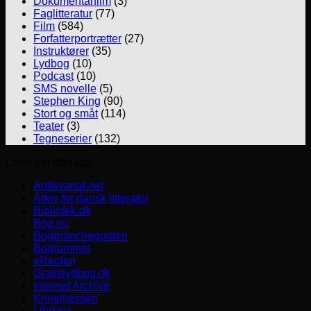
Dokumentarfilm
(3)
Faglitteratur
(77)
Film
(584)
Forfatterportrætter
(27)
Instruktører
(35)
Lydbog
(10)
Podcast
(10)
SMS novelle
(5)
Stephen King
(90)
Stort og småt
(114)
Teater
(3)
Tegneserier
(132)
Links om litteratur
Antikvariat.net
Arkiv for dansk litteratur
Bibliotek.dk
Bog.nu
Bogbrancheguiden
Bogrummet
eReolen
Gratislydbog.dk
Internet Archive
Krimimessen
Librivox