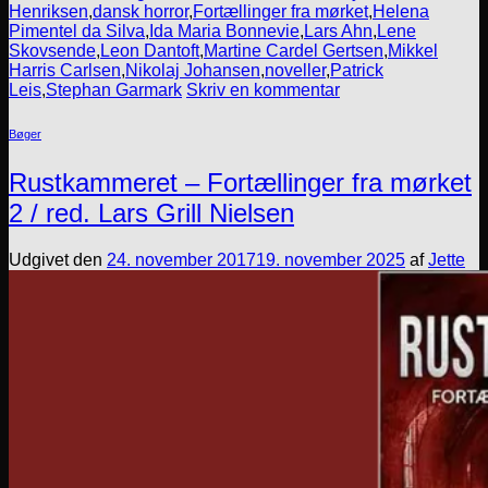
Henriksen
,
dansk horror
,
Fortællinger fra mørket
,
Helena
Pimentel da Silva
,
Ida Maria Bonnevie
,
Lars Ahn
,
Lene
Skovsende
,
Leon Dantoft
,
Martine Cardel Gertsen
,
Mikkel
Harris Carlsen
,
Nikolaj Johansen
,
noveller
,
Patrick
Leis
,
Stephan Garmark
Skriv en kommentar
Bøger
Rustkammeret – Fortællinger fra mørket
2 / red. Lars Grill Nielsen
Udgivet den
24. november 2017
19. november 2025
af
Jette