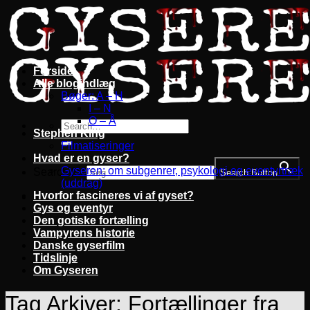
Fortsæt
til
indhold
Forside
Alle blogindlæg
Bøger: A – H
I – N
O – Å
Stephen King
Filmatiseringer
Hvad er en gyser?
Gyseren: om subgenrer, psykologi og eventyrtræk
Search for:
Search Button
(uddrag)
Hvorfor fascineres vi af gyset?
Gys og eventyr
Den gotiske fortælling
Vampyrens historie
Danske gyserfilm
Tidslinje
Om Gyseren
Tag Arkiver:
Fortællinger fra