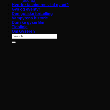
(uddrag)
Hvorfor fascineres vi af gyset?
Gys og eventyr
Den gotiske fortælling
Vampyrens historie
Danske gyserfilm
Tidslinje
Om Gyseren