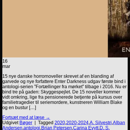
16
mar
15 nye danske horrornoveller skrevet af en blanding af
garvede og nye forfattere Enter Darkness udgav første bind i
antologi-serien ”Fortællinger fra mørket” tilbage i 2016. Nu er
bind tre på gaden: Skyggespejlet. De 15 noveller kommer
vidt omkring, lige fra pensionerede betjente på kursus over
familietragedier til seriemordere, kunstneren William Blake
og en bustur […]
Fortsæt med at læse
→
Udgivet
Bøger
|
Tagged
2020
,
2020-2024
,
A. Silvestri
,
Alban
Andersen
,
antologi
,
Brian Petersen
,
Carina Evytt
,
D. S.