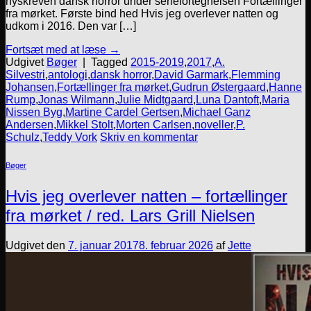
nyskreven dansk horror under seriefortegnelsen Fortællinger
fra mørket. Første bind hed Hvis jeg overlever natten og
udkom i 2016. Den var […]
Fortsæt med at læse
→
Udgivet
Bøger
|
Tagged
2015-2019
,
2017
,
A.
Silvestri
,
antologi
,
dansk horror
,
David Garmark
,
Flemming
Johansen
,
Fortællinger fra mørket
,
Gudrun Østergaard
,
Hanne
Rump
,
Jonas Wilmann
,
Julie Midtgaard
,
Luna Dantoft
,
Maria
Nissen Byg
,
Martine Cardel Gertsen
,
Michael Ganz
Andersen
,
Mikkel Stolt
,
Morten Carlsen
,
noveller
,
P.
Schulz
,
Teddy Vork
Skriv en kommentar
Bøger
Hvis jeg overlever natten – fortællinger
fra mørket / red. Lars Grill Nielsen
Udgivet den
7. januar 2017
8. februar 2026
af
Jette