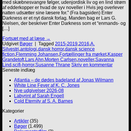
med skæbnesvangre følger, udenjordisk liv og en lind strøm
af edderkopper er hvad de syv noveller i Hvis jeg overlever
natten udsætter sine læsere for.” (Fra bagsiden) Enter
Darkness er et nyt dansk forlag. Manden bag er Lars G.
Nielsen, der beskriver Enter Darkness som et “enmands- og
[…]
Fortsæt med at læse
→
Udgivet
Bøger
|
Tagged
2015-2019
,
2016
,
A.
Silvestri
,
antologi
,
dansk horror
,
dansk science
fiction
,
Flemming Johansen
,
Fortællinger fra mørket
,
Kasper
Grandetoft
,
Lars Ahn
,
Morten Carlsen
,
noveller
,
Savanna
Lind
,
scifi-horror
,
Susanne Thrane
Skriv en kommentar
Seneste indlæg
Atlantia – de dødes badeland af Jonas Wilmann
White Line Fever af K. C. Jones
Nye udgivelser 2026-08
Labyrint af Sarah Engell
Cold Eternity af S. A. Barnes
Kategorier
Artikler
(35)
Bøger
(1.499)