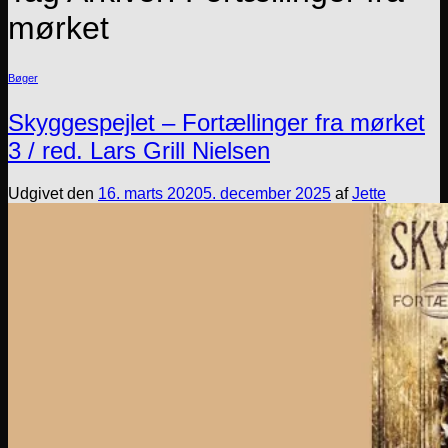
mørket
Bøger
Skyggespejlet – Fortællinger fra mørket
3 / red. Lars Grill Nielsen
Udgivet den
16. marts 2020
5. december 2025
af
Jette