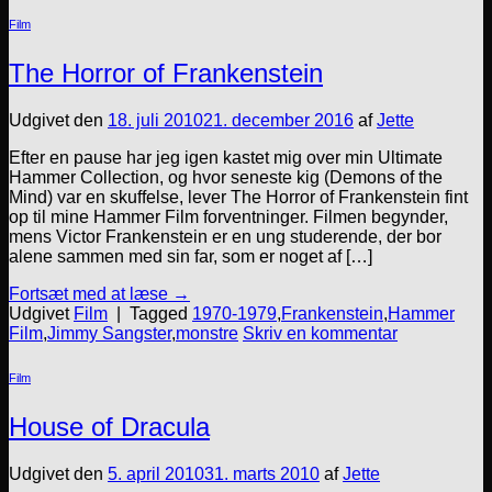
Film
The Horror of Frankenstein
Udgivet den
18. juli 2010
21. december 2016
af
Jette
Efter en pause har jeg igen kastet mig over min Ultimate
Hammer Collection, og hvor seneste kig (Demons of the
Mind) var en skuffelse, lever The Horror of Frankenstein fint
op til mine Hammer Film forventninger. Filmen begynder,
mens Victor Frankenstein er en ung studerende, der bor
alene sammen med sin far, som er noget af […]
Fortsæt med at læse
→
Udgivet
Film
|
Tagged
1970-1979
,
Frankenstein
,
Hammer
Film
,
Jimmy Sangster
,
monstre
Skriv en kommentar
Film
House of Dracula
Udgivet den
5. april 2010
31. marts 2010
af
Jette