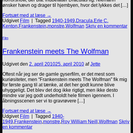
ønsker hævn og drager til hjembyen, hvor det lykkes det […]
Fortsæt med at læse
→
Udgivet
Film
|
Tagged
1940-1949
,
Dracula
,
Erle C.
Kenton
,
Frankenstein
,
monstre
,
Wolfman
Skriv en kommentar
Film
Frankenstein meets The Wolfman
Udgivet den
2. april 2010
25. april 2010
af
Jette
Oftest når jeg ser de gamle gyserfilm, er det mest som
kuriøsiteter, men “Frankenstein meets The Wolfman” fik mig
for første gang til at tænke, at det her godt kunne blive
uhyggeligt. Det blev det dog ikke rigtigt, men ikke desto
mindre var jeg godt underholdt hele filmen igennem. I
åbningsscenen ser vi to gravrøvere […]
Fortsæt med at læse
→
Udgivet
Film
|
Tagged
1940-
1949
,
Frankenstein
,
monstre
,
Roy William Neill
,
Wolfman
Skriv
en kommentar