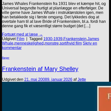
James Whales Frankenstein fra 1931 blev et kæmpe hit, og
Universal begyndte hurtigt at planlægge en efterfølger. De
ville gerne have James Whale i instruktørstolen igen, men
han betakkede sig i første omgang. Det lykkedes dog at
overtale ham til at lave Bride of Frankenstein, bl.a. fordi han
denne gang fik et væsentligt større budget (det […]
Fortsæt med at læse
→
Udgivet
Film
|
Tagged
1930-1939
,
Frankenstein
,
James
Whale
,
menneskelighed
,
monstre
,
sort/hvid film
Skriv en
kommentar
Bøger
Frankenstein af Mary Shelley
Udgivet den
21. maj 2008
9. januar 2026
af
Jette