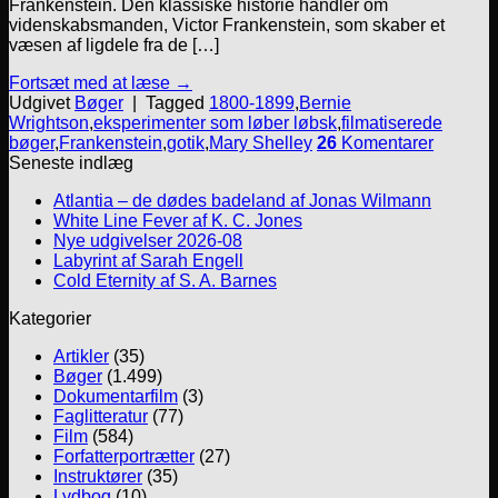
Frankenstein. Den klassiske historie handler om
videnskabsmanden, Victor Frankenstein, som skaber et
væsen af ligdele fra de […]
Fortsæt med at læse
→
Udgivet
Bøger
|
Tagged
1800-1899
,
Bernie
Wrightson
,
eksperimenter som løber løbsk
,
filmatiserede
bøger
,
Frankenstein
,
gotik
,
Mary Shelley
26
Komentarer
Seneste indlæg
Atlantia – de dødes badeland af Jonas Wilmann
White Line Fever af K. C. Jones
Nye udgivelser 2026-08
Labyrint af Sarah Engell
Cold Eternity af S. A. Barnes
Kategorier
Artikler
(35)
Bøger
(1.499)
Dokumentarfilm
(3)
Faglitteratur
(77)
Film
(584)
Forfatterportrætter
(27)
Instruktører
(35)
Lydbog
(10)