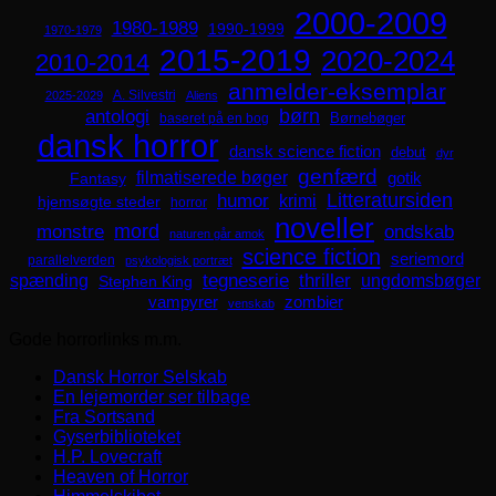
2000-2009
1980-1989
1990-1999
1970-1979
2015-2019
2020-2024
2010-2014
anmelder-eksemplar
A. Silvestri
2025-2029
Aliens
børn
antologi
Børnebøger
baseret på en bog
dansk horror
dansk science fiction
debut
dyr
genfærd
filmatiserede bøger
Fantasy
gotik
Litteratursiden
humor
krimi
hjemsøgte steder
horror
noveller
mord
monstre
ondskab
naturen går amok
science fiction
seriemord
parallelverden
psykologisk portræt
spænding
tegneserie
thriller
ungdomsbøger
Stephen King
zombier
vampyrer
venskab
Gode horrorlinks m.m.
Dansk Horror Selskab
En lejemorder ser tilbage
Fra Sortsand
Gyserbiblioteket
H.P. Lovecraft
Heaven of Horror