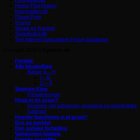
Himmelskibet
Horror Film History
Horrorsiden.dk
Planet Pulp
Scaryo
Skræk og Rædsel
Superkultur.dk
The Internet Speculative Fiction Database
Copyright 2026 ©
Gyseren.dk
Forside
Alle blogindlæg
Bøger: A – H
I – N
O – Å
Stephen King
Filmatiseringer
Hvad er en gyser?
Gyseren: om subgenrer, psykologi og eventyrtræk
(uddrag)
Hvorfor fascineres vi af gyset?
Gys og eventyr
Den gotiske fortælling
Vampyrens historie
Danske gyserfilm