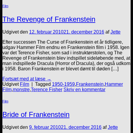
Film
The Revenge of Frankenstein
Udgivet den
12. februar 2010
21. december 2016
af
Jette
Efter successen The Curse of Frankenstein et år tidligere,
udgav Hammer Film endnu en Frankenstein film i 1958. Igen
var det Terence Fisher, som sad i instruktørstolen, og The
Revenge of Frankenstein blev indspillet sideløbende med, at
man indspillede Dracula (Horror of Dracula), der også udkom
i 1958. Baron Frankenstein er blevet dømt til døden […]
Fortsæt med at læse
→
Udgivet
Film
|
Tagged
1950-1959
,
Frankenstein
,
Hammer
Film
,
monstre
,
Terence Fisher
Skriv en kommentar
Film
Bride of Frankenstein
Udgivet den
9. februar 2010
21. december 2016
af
Jette