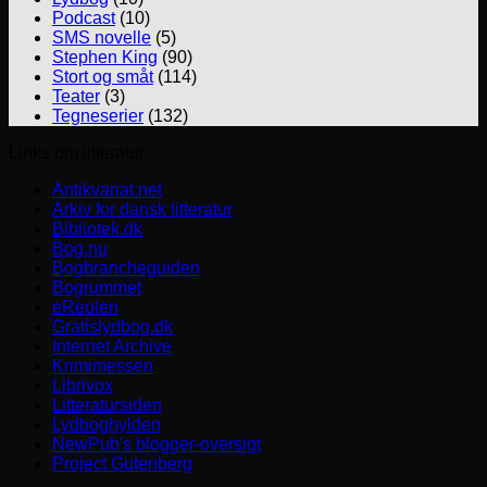
Podcast
(10)
SMS novelle
(5)
Stephen King
(90)
Stort og småt
(114)
Teater
(3)
Tegneserier
(132)
Links om litteratur
Antikvariat.net
Arkiv for dansk litteratur
Bibliotek.dk
Bog.nu
Bogbrancheguiden
Bogrummet
eReolen
Gratislydbog.dk
Internet Archive
Krimimessen
Librivox
Litteratursiden
Lydboghylden
NewPub's blogger-oversigt
Project Gutenberg