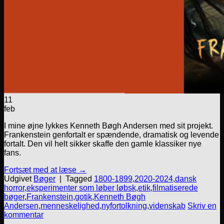
11
feb
I mine øjne lykkes Kenneth Bøgh Andersen med sit projekt.
Frankenstein genfortalt er spændende, dramatisk og levende
fortalt. Den vil helt sikker skaffe den gamle klassiker nye
fans.
Fortsæt med at læse
→
Udgivet
Bøger
|
Tagged
1800-1899
,
2020-2024
,
dansk
horror
,
eksperimenter som løber løbsk
,
etik
,
filmatiserede
bøger
,
Frankenstein
,
gotik
,
Kenneth Bøgh
Andersen
,
menneskelighed
,
nyfortolkning
,
videnskab
Skriv en
kommentar