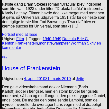
Første gang Bram Stokers roman “Dracula” blev indspillet
som film var i 1923 under titlen “Drakula halála” instrueret af
Károly Lajthay. Filmen havde dog ikke meget med romanen
at gøre, så Universals udgave fra 1931 står for de fleste som
den rigtige første film. Tod Brownings “Dracula” blev en
kæmpe succes for Universal, som straks […]
Fortsæt med at læse
→
Udgivet
Film
|
Tagged
1940-1949
,
Dracula
,
Erle C.
Kenton
,
Frankenstein
,
monstre
,
vampyrer
,
Wolfman
Skriv en
kommentar
Film
House of Frankenstein
Udgivet den
4. april 2010
31. marts 2010
af
Jette
Den gale videnskabsmand doktor Niemann (Boris
Karloff) sidder i fængsel, men en storm bryder fængslets
mure ned, så han og medfangen, den pukkelryggede Daniel,
undslipper. De møder den omrejsende Lampini, som de
myrder, hvorefter de overtager hans vogn med et drabeligt
horrorshow, der bla. indbefatter Draculas lig. Niemann