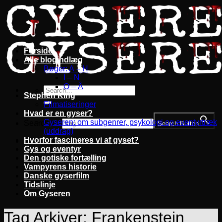
Fortsæt
til
indhold
Forside
Alle blogindlæg
Bøger: A – H
I – N
O – Å
Stephen King
Filmatiseringer
Hvad er en gyser?
Gyseren: om subgenrer, psykologi og eventyrtræk
Search for:
Search Button
(uddrag)
Hvorfor fascineres vi af gyset?
Gys og eventyr
Den gotiske fortælling
Vampyrens historie
Danske gyserfilm
Tidslinje
Om Gyseren
Tag Arkiver:
Frankenstein