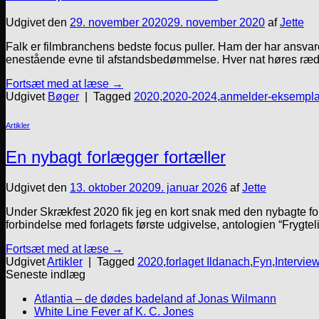
Udgivet den
29. november 2020
29. november 2020
af
Jette
Falk er filmbranchens bedste focus puller. Ham der har ansvare
enestående evne til afstandsbedømmelse. Hver nat høres rædsel
Fortsæt med at læse
→
Udgivet
Bøger
|
Tagged
2020
,
2020-2024
,
anmelder-eksempla
Artikler
En nybagt forlægger fortæller
Udgivet den
13. oktober 2020
9. januar 2026
af
Jette
Under Skrækfest 2020 fik jeg en kort snak med den nybagte forl
forbindelse med forlagets første udgivelse, antologien “Frygte
Fortsæt med at læse
→
Udgivet
Artikler
|
Tagged
2020
,
forlaget Ildanach
,
Fyn
,
Intervie
Seneste indlæg
Atlantia – de dødes badeland af Jonas Wilmann
White Line Fever af K. C. Jones