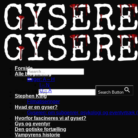
Fortsæt
til
indhold
Forside
Alle blogindlæg
Bøger: A – H
I – N
O – Å
Search for:
Search Button
Stephen King
Filmatiseringer
Hvad er en gyser?
Gyseren: om subgenrer, psykologi og eventyrtræk 
Hvorfor fascineres vi af gyset?
Gys og eventyr
Den gotiske fortælling
Vampyrens historie