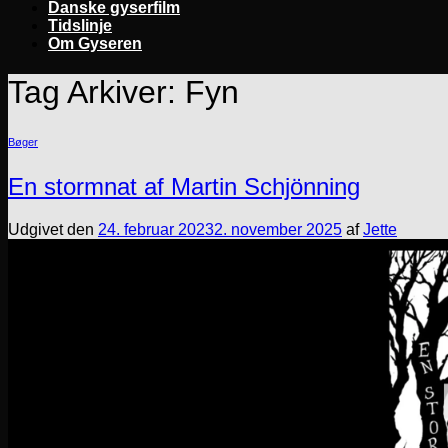
Danske gyserfilm
Tidslinje
Om Gyseren
Tag Arkiver:
Fyn
Bøger
En stormnat af Martin Schjönning
Udgivet den
24. februar 2023
2. november 2025
af
Jette