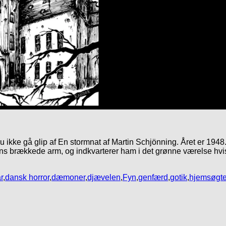
 ikke gå glip af En stormnat af Martin Schjönning. Året er 1948
ans brækkede arm, og indkvarterer ham i det grønne værelse hvi
r
,
dansk horror
,
dæmoner
,
djævelen
,
Fyn
,
genfærd
,
gotik
,
hjemsøgte