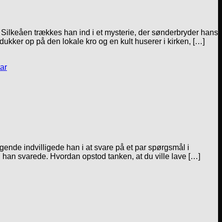
n Silkeåen trækkes han ind i et mysterie, der sønderbryder hans
ukker op på den lokale kro og en kult huserer i kirken, […]
ar
ende indvilligede han i at svare på et par spørgsmål i
d han svarede. Hvordan opstod tanken, at du ville lave […]