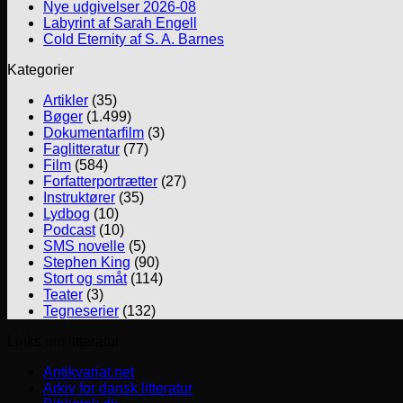
Nye udgivelser 2026-08
Labyrint af Sarah Engell
Cold Eternity af S. A. Barnes
Kategorier
Artikler
(35)
Bøger
(1.499)
Dokumentarfilm
(3)
Faglitteratur
(77)
Film
(584)
Forfatterportrætter
(27)
Instruktører
(35)
Lydbog
(10)
Podcast
(10)
SMS novelle
(5)
Stephen King
(90)
Stort og småt
(114)
Teater
(3)
Tegneserier
(132)
Links om litteratur
Antikvariat.net
Arkiv for dansk litteratur