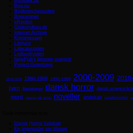
Bibliotek.dk
Bog.nu
Bogbrancheguiden
Bogrummet
eReolen
Gratislydbog.dk
Internet Archive
Krimimessen
Librivox
Litteratursiden
Lydboghylden
NewPub's blogger-oversigt
Project Gutenberg
2000-2009
2010
1980-1989
1990-1999
1970-1979
dansk horror
børn
dansk science fict
Børnebøger
noveller
mord
ondskab
parallelverden
naturen går amok
p
Gode horrorlinks m.m.
Dansk Horror Selskab
En lejemorder ser tilbage