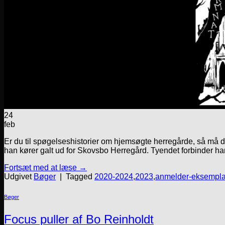
24
feb
Er du til spøgelseshistorier om hjemsøgte herregårde, så må du
han kører galt ud for Skovsbo Herregård. Tyendet forbinder h
Fortsæt med at læse
→
Udgivet
Bøger
|
Tagged
2020-2024
,
2023
,
anmelder-eksempla
Bøger
Focus puller af Bo Reinholdt