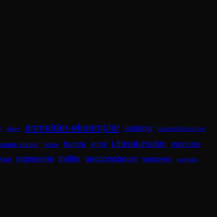
anmelder-eksemplar
antologi
i
baseret på en bog
Aliens
Litteratursiden
humor
krimi
monstre
søgte steder
horror
tegneserie
thriller
ungdomsbøger
King
vampyrer
venskab