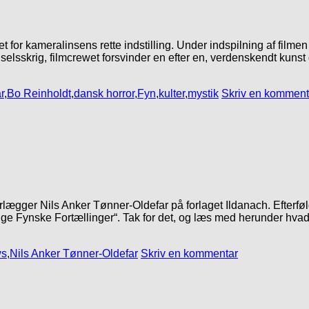
t for kameralinsens rette indstilling. Under indspilning af filme
sskrig, filmcrewet forsvinder en efter en, verdenskendt kunst d
r
,
Bo Reinholdt
,
dansk horror
,
Fyn
,
kulter
,
mystik
Skriv en komment
ægger Nils Anker Tønner-Oldefar på forlaget Ildanach. Efterfølg
lige Fynske Fortællinger“. Tak for det, og læs med herunder hva
ws
,
Nils Anker Tønner-Oldefar
Skriv en kommentar