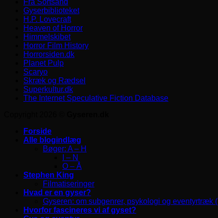
Fra Sortsand
Gyserbiblioteket
H.P. Lovecraft
Heaven of Horror
Himmelskibet
Horror Film History
Horrorsiden.dk
Planet Pulp
Scaryo
Skræk og Rædsel
Superkultur.dk
The Internet Speculative Fiction Database
Copyright 2026 ©
Gyseren.dk
Forside
Alle blogindlæg
Bøger: A – H
I – N
O – Å
Stephen King
Filmatiseringer
Hvad er en gyser?
Gyseren: om subgenrer, psykologi og eventyrtræk 
Hvorfor fascineres vi af gyset?