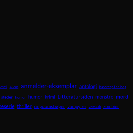
anmelder-eksemplar
antologi
vestri
baseret på en bog
Aliens
Litteratursiden
mord
humor
krimi
monstre
 steder
horror
neserie
thriller
ungdomsbøger
vampyrer
zombier
venskab