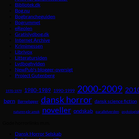
Bibliotek.dk
Bog.nu
Bogbrancheguiden
Bogrummet
eReolen
Gratislydbog.dk
Internet Archive
Krimimessen
Librivox
Litteratursiden
Lydboghylden
NewPub's blogger-oversigt
Project Gutenberg
2000-2009
201
1980-1989
1990-1999
1970-1979
dansk horror
børn
dansk science fiction
Børnebøger
noveller
ondskab
parallelverden
naturen går amok
psykologisk
Gode horrorlinks m.m.
Dansk Horror Selskab