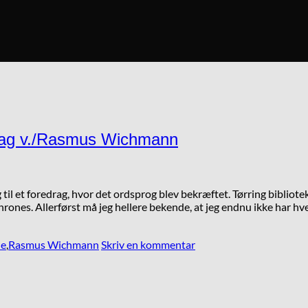
drag v./Rasmus Wichmann
jeg til et foredrag, hvor det ordsprog blev bekræftet. Tørring bibl
hrones. Allerførst må jeg hellere bekende, at jeg endnu ikke har hv
ie
,
Rasmus Wichmann
Skriv en kommentar