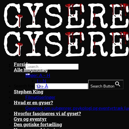
Fortsæt
til
indhold
Forside
Alle blogindlæg
Bøger: A – H
I – N
Search for:
O – Å
Search Button
Stephen King
Filmatiseringer
Hvad er en gyser?
Gyseren: om subgenrer, psykologi og eventyrtræk (u
Hvorfor fascineres vi af gyset?
Gys og eventyr
Den gotiske fortælling