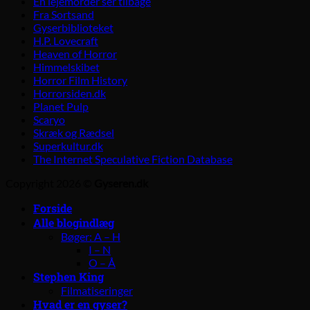
En lejemorder ser tilbage
Fra Sortsand
Gyserbiblioteket
H.P. Lovecraft
Heaven of Horror
Himmelskibet
Horror Film History
Horrorsiden.dk
Planet Pulp
Scaryo
Skræk og Rædsel
Superkultur.dk
The Internet Speculative Fiction Database
Copyright 2026 ©
Gyseren.dk
Forside
Alle blogindlæg
Bøger: A – H
I – N
O – Å
Stephen King
Filmatiseringer
Hvad er en gyser?