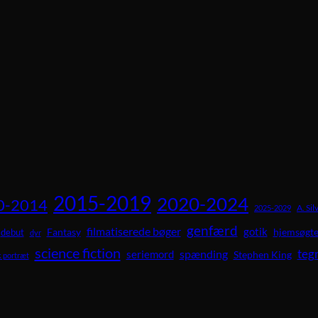
2015-2019
2020-2024
0-2014
A. Sil
2025-2029
genfærd
filmatiserede bøger
gotik
Fantasy
hjemsøgte
debut
dyr
science fiction
teg
spænding
seriemord
Stephen King
 portræt