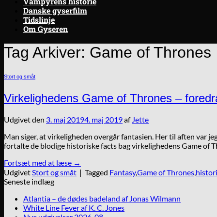
Vampyrens historie
Danske gyserfilm
Tidslinje
Om Gyseren
Tag Arkiver:
Game of Thrones
Stort og småt
Virkelighedens Game of Thrones – fore
Udgivet den
3. maj 2019
4. maj 2019
af
Jette
Man siger, at virkeligheden overgår fantasien. Her til aften var 
fortalte de blodige historiske facts bag virkelighedens Game of T
Fortsæt med at læse
→
Udgivet
Stort og småt
|
Tagged
Fantasy
,
Game of Thrones
,
histor
Seneste indlæg
Atlantia – de dødes badeland af Jonas Wilmann
White Line Fever af K. C. Jones
Nye udgivelser 2026-08