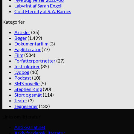
Labyrint af Sarah Engell
Cold Eternity af S. A. Barnes
Kategorier
Artikler
(35)
Bøger
(1.499)
Dokumentarfilm
(3)
Faglitteratur
(77)
Film
(584)
Forfatterportrætter
(27)
Instruktører
(35)
Lydbog
(10)
Podcast
(10)
SMS novelle
(5)
Stephen King
(90)
Stort og småt
(114)
Teater
(3)
Tegneserier
(132)
Links om litteratur
Antikvariat.net
Arkiv for dansk litteratur