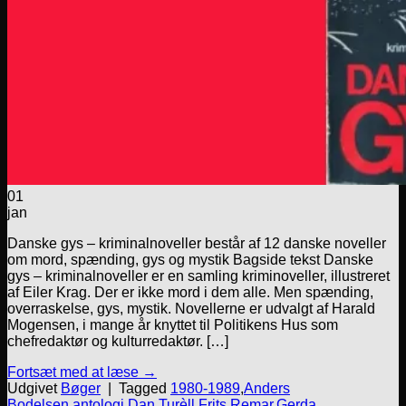
01
jan
Danske gys – kriminalnoveller består af 12 danske noveller
om mord, spænding, gys og mystik Bagside tekst Danske
gys – kriminalnoveller er en samling kriminoveller, illustreret
af Eiler Krag. Der er ikke mord i dem alle. Men spænding,
overraskelse, gys, mystik. Novellerne er udvalgt af Harald
Mogensen, i mange år knyttet til Politikens Hus som
chefredaktør og kulturredaktør. […]
Fortsæt med at læse
→
Udgivet
Bøger
|
Tagged
1980-1989
,
Anders
Bodelsen
,
antologi
,
Dan Turèll
,
Frits Remar
,
Gerda