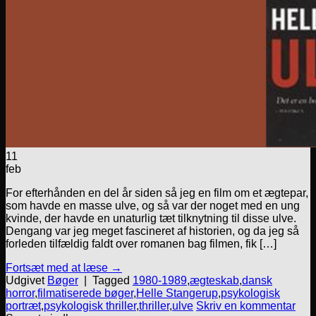
11
feb
For efterhånden en del år siden så jeg en film om et ægtepar,
som havde en masse ulve, og så var der noget med en ung
kvinde, der havde en unaturlig tæt tilknytning til disse ulve.
Dengang var jeg meget fascineret af historien, og da jeg så
forleden tilfældig faldt over romanen bag filmen, fik […]
Fortsæt med at læse
→
Udgivet
Bøger
|
Tagged
1980-1989
,
ægteskab
,
dansk
horror
,
filmatiserede bøger
,
Helle Stangerup
,
psykologisk
portræt
,
psykologisk thriller
,
thriller
,
ulve
Skriv en kommentar