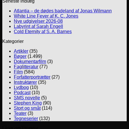
Seneste indlæg
Atlantia – de dødes badeland af Jonas Wilmann
White Line Fever af K. C. Jones
Nye udgivelser 2026-08
Labyrint af Sarah Engell
Cold Eternity af S. A. Barnes
Kategorier
Artikler
(35)
Bøger
(1.499)
Dokumentarfilm
(3)
Faglitteratur
(77)
Film
(584)
Forfatterportrætter
(27)
Instruktører
(35)
Lydbog
(10)
Podcast
(10)
SMS novelle
(5)
Stephen King
(90)
Stort og småt
(114)
Teater
(3)
Tegneserier
(132)
Links om litteratur