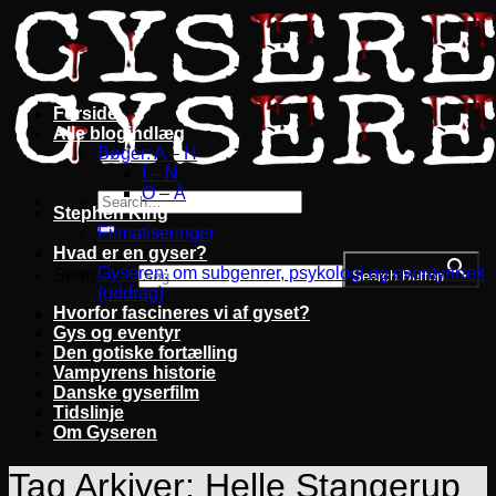
Fortsæt
til
indhold
Forside
Alle blogindlæg
Bøger: A – H
I – N
O – Å
Stephen King
Filmatiseringer
Hvad er en gyser?
Gyseren: om subgenrer, psykologi og eventyrtræk
Search for:
Search Button
(uddrag)
Hvorfor fascineres vi af gyset?
Gys og eventyr
Den gotiske fortælling
Vampyrens historie
Danske gyserfilm
Tidslinje
Om Gyseren
Tag Arkiver:
Helle Stangerup