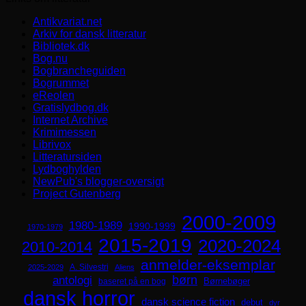
Antikvariat.net
Arkiv for dansk litteratur
Bibliotek.dk
Bog.nu
Bogbrancheguiden
Bogrummet
eReolen
Gratislydbog.dk
Internet Archive
Krimimessen
Librivox
Litteratursiden
Lydboghylden
NewPub's blogger-oversigt
Project Gutenberg
2000-2009
1980-1989
1990-1999
1970-1979
2015-2019
2020-2024
2010-2014
anmelder-eksemplar
A. Silvestri
2025-2029
Aliens
børn
antologi
Børnebøger
baseret på en bog
dansk horror
dansk science fiction
debut
dyr