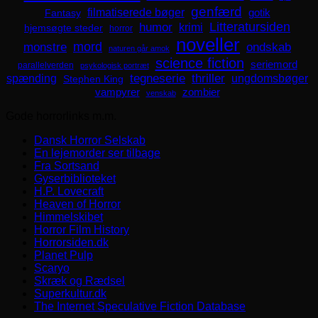
genfærd
filmatiserede bøger
Fantasy
gotik
Litteratursiden
humor
krimi
hjemsøgte steder
horror
noveller
mord
monstre
ondskab
naturen går amok
science fiction
seriemord
parallelverden
psykologisk portræt
spænding
tegneserie
thriller
ungdomsbøger
Stephen King
zombier
vampyrer
venskab
Gode horrorlinks m.m.
Dansk Horror Selskab
En lejemorder ser tilbage
Fra Sortsand
Gyserbiblioteket
H.P. Lovecraft
Heaven of Horror
Himmelskibet
Horror Film History
Horrorsiden.dk
Planet Pulp
Scaryo
Skræk og Rædsel
Superkultur.dk
The Internet Speculative Fiction Database