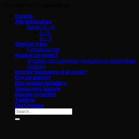
Copyright 2026 ©
Gyseren.dk
Forside
Alle blogindlæg
Bøger: A – H
I – N
O – Å
Stephen King
Filmatiseringer
Hvad er en gyser?
Gyseren: om subgenrer, psykologi og eventyrtræk
(uddrag)
Hvorfor fascineres vi af gyset?
Gys og eventyr
Den gotiske fortælling
Vampyrens historie
Danske gyserfilm
Tidslinje
Om Gyseren