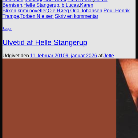
Berntsen
,
Helle Stangerup
,
Ib Lucas
,
Karen
Blixen
,
krimi
,
noveller
,
Ole Høeg
,
Orla Johansen
,
Poul-Henrik
Trampe
,
Torben Nielsen
Skriv en kommentar
Bøger
Ulvetid af Helle Stangerup
Udgivet den
11. februar 2010
9. januar 2026
af
Jette