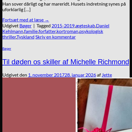
Han sover dårligt og har mareridt. Husets indretning synes på
uforklarlig […]
Fortsæt med at læse
→
Udgivet
Bøger
|
Tagged
2015-2019
,
ægteskab
,
Daniel
Kehlmann
,
familie
,
forfatter
,
kortroman
,
psykologisk
thriller
,
Tyskland
Skriv en kommentar
Bøger
Til døden os skiller af Michelle Richmond
Udgivet den
1. november 2017
28. januar 2026
af
Jette