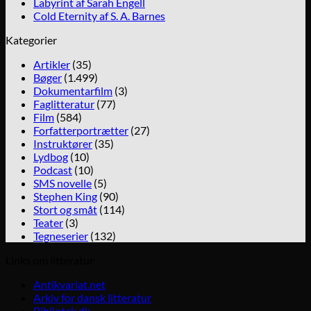
Labyrint af Sarah Engell
Cold Eternity af S. A. Barnes
Kategorier
Artikler
(35)
Bøger
(1.499)
Dokumentarfilm
(3)
Faglitteratur
(77)
Film
(584)
Forfatterportrætter
(27)
Instruktører
(35)
Lydbog
(10)
Podcast
(10)
SMS novelle
(5)
Stephen King
(90)
Stort og småt
(114)
Teater
(3)
Tegneserier
(132)
Links om litteratur
Antikvariat.net
Arkiv for dansk litteratur
Bibliotek.dk