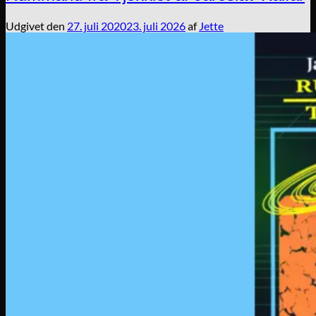
Udgivet den
27. juli 2020
23. juli 2026
af
Jette