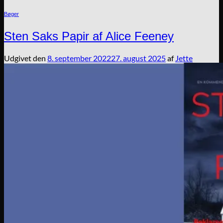
Bøger
Sten Saks Papir af Alice Feeney
Udgivet den
8. september 2022
27. august 2025
af
Jette