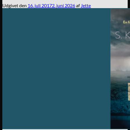
Udgivet den
16. juli 2017
2. juni 2026
af
Jette