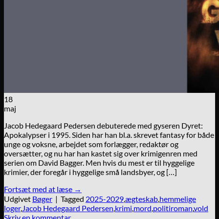
18
maj
Jacob Hedegaard Pedersen debuterede med gyseren Dyret:
Apokalypser i 1995. Siden har han bl.a. skrevet fantasy for både
unge og voksne, arbejdet som forlægger, redaktør og
oversætter, og nu har han kastet sig over krimigenren med
serien om David Bagger. Men hvis du mest er til hyggelige
krimier, der foregår i hyggelige små landsbyer, og […]
Fortsæt med at læse
→
Udgivet
Bøger
|
Tagged
2025-2029
,
ægteskab
,
hemmelige
loger
,
Jacob Hedegaard Pedersen
,
krimi
,
mord
,
politiroman
,
vold
Skriv en kommentar