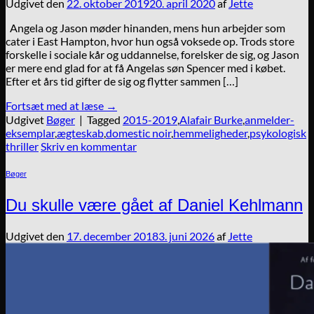
Udgivet den
22. oktober 2019
20. april 2020
af
Jette
Angela og Jason møder hinanden, mens hun arbejder som
cater i East Hampton, hvor hun også voksede op. Trods store
forskelle i sociale kår og uddannelse, forelsker de sig, og Jason
er mere end glad for at få Angelas søn Spencer med i købet.
Efter et års tid gifter de sig og flytter sammen […]
Fortsæt med at læse
→
Udgivet
Bøger
|
Tagged
2015-2019
,
Alafair Burke
,
anmelder-
eksemplar
,
ægteskab
,
domestic noir
,
hemmeligheder
,
psykologisk
thriller
Skriv en kommentar
Bøger
Du skulle være gået af Daniel Kehlmann
Udgivet den
17. december 2018
3. juni 2026
af
Jette