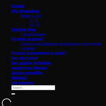
Forside
Alle blogindlæg
Bøger: A – H
I – N
O – Å
Stephen King
Filmatiseringer
Hvad er en gyser?
Gyseren: om subgenrer, psykologi og eventyrtræk
(uddrag)
Hvorfor fascineres vi af gyset?
Gys og eventyr
Den gotiske fortælling
Vampyrens historie
Danske gyserfilm
Tidslinje
Om Gyseren