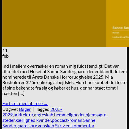
11
feb
Ind i mellem overrasker en roman mig fuldstændigt. Det var
tilfældet med Huset af Sanne Søndergaard, der er blandt de fem
nominerede til Årets Danske Horrorudgivelse 2025. Mia
Rosholm er 32 år, enke og arbejdsløs. Hun har skubbet de fleste
af sine bekendte fra sig og køber et hus, der har stået tomt i
næsten […]
Fortsæt med at læse
→
Udgivet
Bøger
|
Tagged
2025-
2029
,
arkitektur
,
ægteskab
,
hemmeligheder
,
hjemsøgte
steder
,
kærlighed
,
kvinder
,
podcast-roman
,
Sanne
Søndergaard
,
sorg
,
venskab
Skriv en kommentar