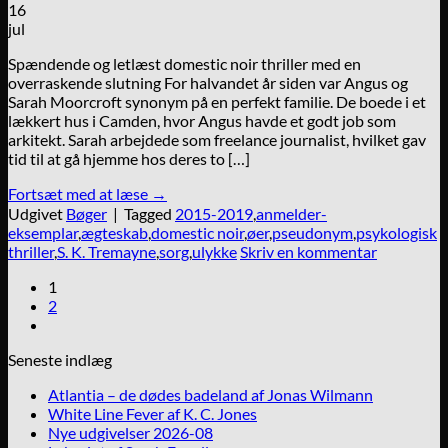
16
jul
Spændende og letlæst domestic noir thriller med en
overraskende slutning For halvandet år siden var Angus og
Sarah Moorcroft synonym på en perfekt familie. De boede i et
lækkert hus i Camden, hvor Angus havde et godt job som
arkitekt. Sarah arbejdede som freelance journalist, hvilket gav
tid til at gå hjemme hos deres to […]
Fortsæt med at læse
→
Udgivet
Bøger
|
Tagged
2015-2019
,
anmelder-
eksemplar
,
ægteskab
,
domestic noir
,
øer
,
pseudonym
,
psykologisk
thriller
,
S. K. Tremayne
,
sorg
,
ulykke
Skriv en kommentar
1
2
Seneste indlæg
Atlantia – de dødes badeland af Jonas Wilmann
White Line Fever af K. C. Jones
Nye udgivelser 2026-08