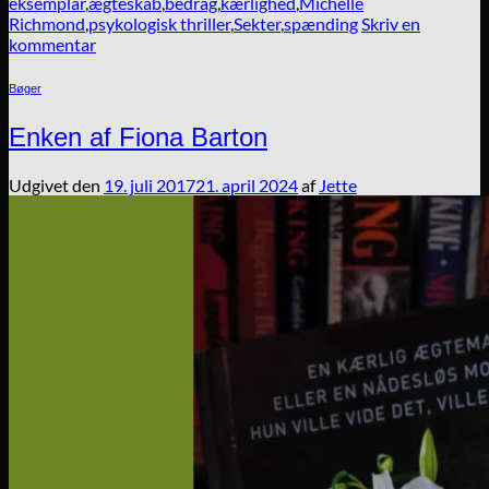
eksemplar
,
ægteskab
,
bedrag
,
kærlighed
,
Michelle
Richmond
,
psykologisk thriller
,
Sekter
,
spænding
Skriv en
kommentar
Bøger
Enken af Fiona Barton
Udgivet den
19. juli 2017
21. april 2024
af
Jette