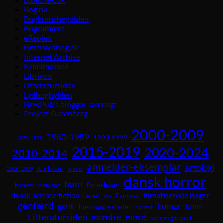
Bog.nu
Bogbrancheguiden
Bogrummet
eReolen
Gratislydbog.dk
Internet Archive
Krimimessen
Librivox
Litteratursiden
Lydboghylden
NewPub's blogger-oversigt
Project Gutenberg
2000-2009
1980-1989
1990-1999
1970-1979
2015-2019
2020-2024
2010-2014
anmelder-eksemplar
antologi
A. Silvestri
2025-2029
Aliens
dansk horror
børn
Børnebøger
baseret på en bog
dansk science fiction
filmatiserede bøger
Fantasy
debut
dyr
genfærd
humor
krimi
gotik
hjemsøgte steder
horror
Litteratursiden
mord
monstre
naturen går amok