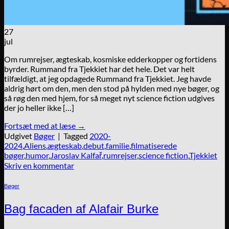
27
jul
Om rumrejser, ægteskab, kosmiske edderkopper og fortidens
byrder. Rummand fra Tjekkiet har det hele. Det var helt
tilfældigt, at jeg opdagede Rummand fra Tjekkiet. Jeg havde
aldrig hørt om den, men den stod på hylden med nye bøger, og
så røg den med hjem, for så meget nyt science fiction udgives
der jo heller ikke […]
Fortsæt med at læse
→
Udgivet
Bøger
|
Tagged
2020-
2024
,
Aliens
,
ægteskab
,
debut
,
familie
,
filmatiserede
bøger
,
humor
,
Jaroslav Kalfař
,
rumrejser
,
science fiction
,
Tjekkiet
Skriv en kommentar
Bøger
Bag facaden af Alafair Burke