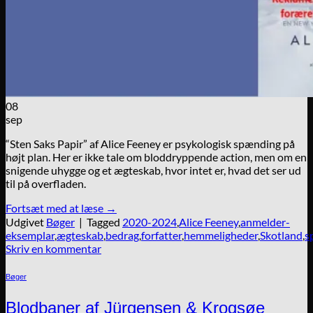
08
sep
“Sten Saks Papir” af Alice Feeney er psykologisk spænding på
højt plan. Her er ikke tale om bloddryppende action, men om en
snigende uhygge og et ægteskab, hvor intet er, hvad det ser ud
til på overfladen.
Fortsæt med at læse
→
Udgivet
Bøger
|
Tagged
2020-2024
,
Alice Feeney
,
anmelder-
eksemplar
,
ægteskab
,
bedrag
,
forfatter
,
hemmeligheder
,
Skotland
,
s
Skriv en kommentar
Bøger
Blodbaner af Jürgensen & Krogsøe