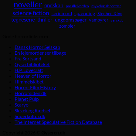
noveller
ondskab
parallelverden
psykologisk portræt
science fiction
spænding
seriemord
Stephen King
tegneserie
thriller
ungdomsbøger
vampyrer
venskab
zombier
Gode horrorlinks m.m.
Dansk Horror Selskab
En lejemorder ser tilbage
Fra Sortsand
Gyserbiblioteket
H.P. Lovecraft
Heaven of Horror
Himmelskibet
Horror Film History
Horrorsiden.dk
Planet Pulp
Scaryo
Skræk og Rædsel
Superkultur.dk
The Internet Speculative Fiction Database
Copyright 2026 ©
Gyseren.dk