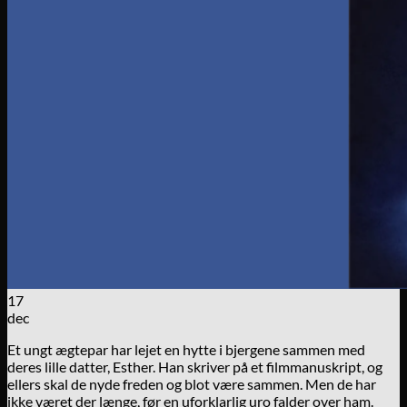
17
dec
Et ungt ægtepar har lejet en hytte i bjergene sammen med
deres lille datter, Esther. Han skriver på et filmmanuskript, og
ellers skal de nyde freden og blot være sammen. Men de har
ikke været der længe, før en uforklarlig uro falder over ham.