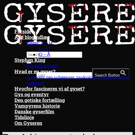
Fortsæt
til
indhold
Forside
Alle blogindlæg
Bøger: A – H
I – N
O – Å
Stephen King
Filmatiseringer
Hvad er en gyser?
Search for:
Search Button
Gyseren: om subgenrer, psykologi og eventyrtræk
(uddrag)
Hvorfor fascineres vi af gyset?
Gys og eventyr
Den gotiske fortælling
Vampyrens historie
Danske gyserfilm
Tidslinje
Om Gyseren