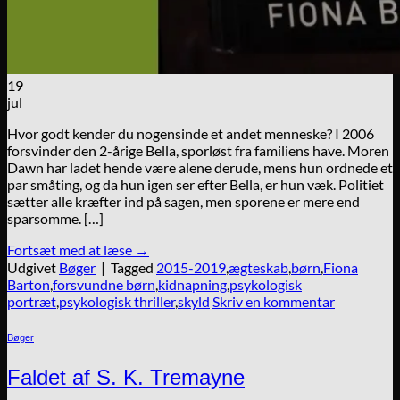
19
jul
Hvor godt kender du nogensinde et andet menneske? I 2006
forsvinder den 2-årige Bella, sporløst fra familiens have. Moren
Dawn har ladet hende være alene derude, mens hun ordnede et
par småting, og da hun igen ser efter Bella, er hun væk. Politiet
sætter alle kræfter ind på sagen, men sporene er mere end
sparsomme. […]
Fortsæt med at læse
→
Udgivet
Bøger
|
Tagged
2015-2019
,
ægteskab
,
børn
,
Fiona
Barton
,
forsvundne børn
,
kidnapning
,
psykologisk
portræt
,
psykologisk thriller
,
skyld
Skriv en kommentar
Bøger
Faldet af S. K. Tremayne