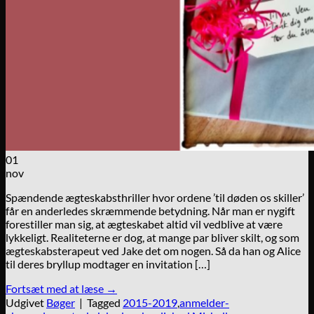
01
nov
Spændende ægteskabsthriller hvor ordene ’til døden os skiller’
får en anderledes skræmmende betydning. Når man er nygift
forestiller man sig, at ægteskabet altid vil vedblive at være
lykkeligt. Realiteterne er dog, at mange par bliver skilt, og som
ægteskabsterapeut ved Jake det om nogen. Så da han og Alice
til deres bryllup modtager en invitation […]
Fortsæt med at læse
→
Udgivet
Bøger
|
Tagged
2015-2019
,
anmelder-