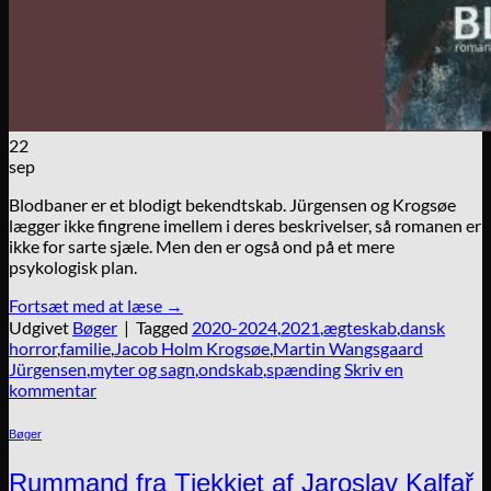
22
sep
Blodbaner er et blodigt bekendtskab. Jürgensen og Krogsøe
lægger ikke fingrene imellem i deres beskrivelser, så romanen er
ikke for sarte sjæle. Men den er også ond på et mere
psykologisk plan.
Fortsæt med at læse
→
Udgivet
Bøger
|
Tagged
2020-2024
,
2021
,
ægteskab
,
dansk
horror
,
familie
,
Jacob Holm Krogsøe
,
Martin Wangsgaard
Jürgensen
,
myter og sagn
,
ondskab
,
spænding
Skriv en
kommentar
Bøger
Rummand fra Tjekkiet af Jaroslav Kalfař