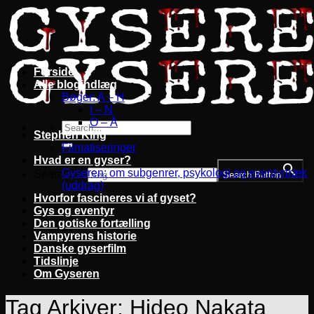
Fortsæt
til
indhold
Forside
Alle blogindlæg
Bøger: A – H
I – N
O – Å
Stephen King
Filmatiseringer
Hvad er en gyser?
Gyseren: om subgenrer, psykologi og eventyrtræk
Search for:
Search Button
(uddrag)
Hvorfor fascineres vi af gyset?
Gys og eventyr
Den gotiske fortælling
Vampyrens historie
Danske gyserfilm
Tidslinje
Om Gyseren
Tag Arkiver:
Hideo Nakata