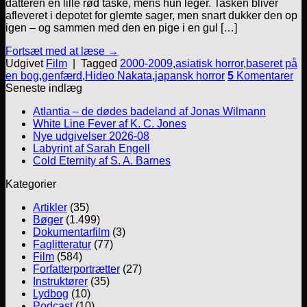
datteren en lille rød taske, mens hun leger. Tasken bliver
afleveret i depotet for glemte sager, men snart dukker den op
igen – og sammen med den en pige i en gul […]
Fortsæt med at læse
→
Udgivet
Film
|
Tagged
2000-2009
,
asiatisk horror
,
baseret på
en bog
,
genfærd
,
Hideo Nakata
,
japansk horror
5
Komentarer
Seneste indlæg
Atlantia – de dødes badeland af Jonas Wilmann
White Line Fever af K. C. Jones
Nye udgivelser 2026-08
Labyrint af Sarah Engell
Cold Eternity af S. A. Barnes
Kategorier
Artikler
(35)
Bøger
(1.499)
Dokumentarfilm
(3)
Faglitteratur
(77)
Film
(584)
Forfatterportrætter
(27)
Instruktører
(35)
Lydbog
(10)
Podcast
(10)