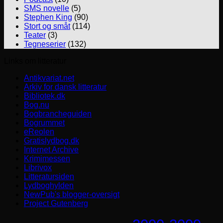
SMS novelle
(5)
Stephen King
(90)
Stort og småt
(114)
Teater
(3)
Tegneserier
(132)
Links om litteratur
Antikvariat.net
Arkiv for dansk litteratur
Bibliotek.dk
Bog.nu
Bogbrancheguiden
Bogrummet
eReolen
Gratislydbog.dk
Internet Archive
Krimimessen
Librivox
Litteratursiden
Lydboghylden
NewPub's blogger-oversigt
Project Gutenberg