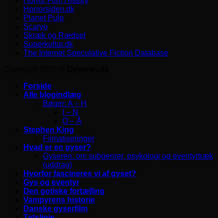
Horror Film History
Horrorsiden.dk
Planet Pulp
Scaryo
Skræk og Rædsel
Superkultur.dk
The Internet Speculative Fiction Database
Copyright 2026 ©
Gyseren.dk
Forside
Alle blogindlæg
Bøger: A – H
I – N
O – Å
Stephen King
Filmatiseringer
Hvad er en gyser?
Gyseren: om subgenrer, psykologi og eventyrtræk
(uddrag)
Hvorfor fascineres vi af gyset?
Gys og eventyr
Den gotiske fortælling
Vampyrens historie
Danske gyserfilm
Tidslinje