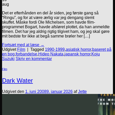
aug
Det er efterhånden en del år siden, jeg første gang så
“Ringu”, og for at være ærlig var jeg dengang slemt
skuffet. Måske fordi Ole Michelsen, som havde film-
programmet Bogart, havde afsløret plottet, da han anmeldte
filmen. Det har jeg aldrig rigtig tilgivet ham, og jeg skal gøre
mit bedste for ikke at begå samme brøler her […]
Fortsæt med at læse
→
Udgivet
Film
|
Tagged
1990-1999
,
asiatisk horror
,
baseret på
en bog
,
forbandelse
,
Hideo Nakata
,
japansk horror
,
Koju
Suzuki
Skriv en kommentar
Film
Dark Water
Udgivet den
1. juni 2008
9. januar 2026
af
Jette