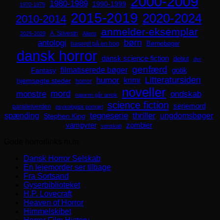
2000-2009
1980-1989
1990-1999
1970-1979
2015-2019
2020-2024
2010-2014
anmelder-eksemplar
A. Silvestri
2025-2029
Aliens
børn
antologi
Børnebøger
baseret på en bog
dansk horror
dansk science fiction
debut
dyr
genfærd
filmatiserede bøger
Fantasy
gotik
Litteratursiden
humor
krimi
hjemsøgte steder
horror
noveller
mord
monstre
ondskab
naturen går amok
science fiction
seriemord
parallelverden
psykologisk portræt
spænding
tegneserie
thriller
ungdomsbøger
Stephen King
zombier
vampyrer
venskab
Gode horrorlinks m.m.
Dansk Horror Selskab
En lejemorder ser tilbage
Fra Sortsand
Gyserbiblioteket
H.P. Lovecraft
Heaven of Horror
Himmelskibet