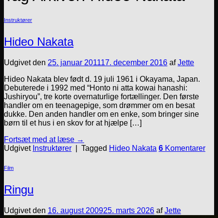
Instruktører
Hideo Nakata
Udgivet den
25. januar 2011
17. december 2016
af
Jette
Hideo Nakata blev født d. 19 juli 1961 i Okayama, Japan.
Debuterede i 1992 med “Honto ni atta kowai hanashi:
Jushiryou”, tre korte overnaturlige fortællinger. Den første
handler om en teenagepige, som drømmer om en besat
dukke. Den anden handler om en enke, som bringer sine
børn til et hus i en skov for at hjælpe […]
Fortsæt med at læse
→
Udgivet
Instruktører
|
Tagged
Hideo Nakata
6
Komentarer
Film
Ringu
Udgivet den
16. august 2009
25. marts 2026
af
Jette