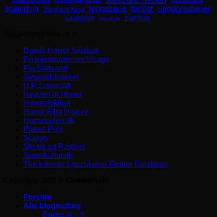
spænding
tegneserie
thriller
ungdomsbøger
Stephen King
zombier
vampyrer
venskab
Gode horrorlinks m.m.
Dansk Horror Selskab
En lejemorder ser tilbage
Fra Sortsand
Gyserbiblioteket
H.P. Lovecraft
Heaven of Horror
Himmelskibet
Horror Film History
Horrorsiden.dk
Planet Pulp
Scaryo
Skræk og Rædsel
Superkultur.dk
The Internet Speculative Fiction Database
Copyright 2026 ©
Gyseren.dk
Forside
Alle blogindlæg
Bøger: A – H