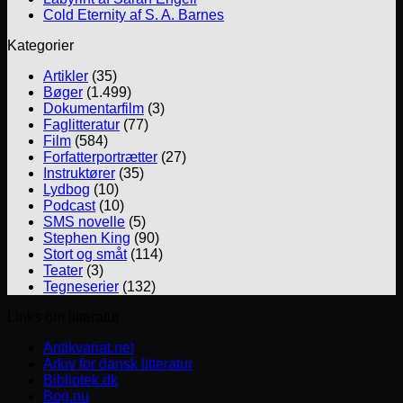
Cold Eternity af S. A. Barnes
Kategorier
Artikler
(35)
Bøger
(1.499)
Dokumentarfilm
(3)
Faglitteratur
(77)
Film
(584)
Forfatterportrætter
(27)
Instruktører
(35)
Lydbog
(10)
Podcast
(10)
SMS novelle
(5)
Stephen King
(90)
Stort og småt
(114)
Teater
(3)
Tegneserier
(132)
Links om litteratur
Antikvariat.net
Arkiv for dansk litteratur
Bibliotek.dk
Bog.nu