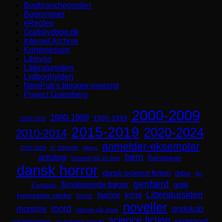
Bogbrancheguiden
Bogrummet
eReolen
Gratislydbog.dk
Internet Archive
Krimimessen
Librivox
Litteratursiden
Lydboghylden
NewPub's blogger-oversigt
Project Gutenberg
2000-2009
1980-1989
1990-1999
1970-1979
2015-2019
2020-2024
2010-2014
anmelder-eksemplar
A. Silvestri
2025-2029
Aliens
børn
antologi
Børnebøger
baseret på en bog
dansk horror
dansk science fiction
debut
dyr
genfærd
filmatiserede bøger
Fantasy
gotik
Litteratursiden
humor
krimi
hjemsøgte steder
horror
noveller
mord
monstre
ondskab
naturen går amok
science fiction
seriemord
parallelverden
psykologisk portræt