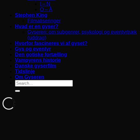
I – N
O – Å
Stephen King
Filmatiseringer
Hvad er en gyser?
Gyseren: om subgenrer, psykologi og eventyrtræk
(uddrag)
Hvorfor fascineres vi af gyset?
Gys og eventyr
Den gotiske fortælling
Vampyrens historie
Danske gyserfilm
Tidslinje
Om Gyseren