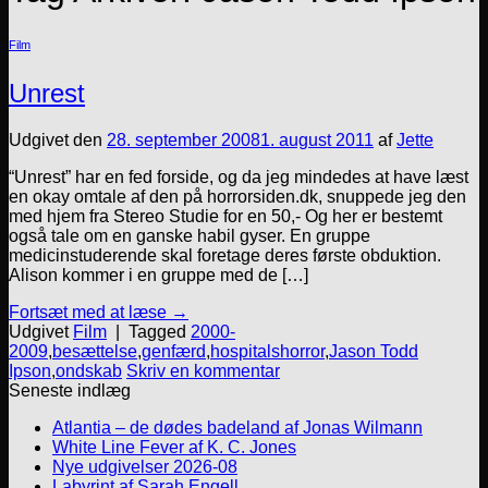
Film
Unrest
Udgivet den
28. september 2008
1. august 2011
af
Jette
“Unrest” har en fed forside, og da jeg mindedes at have læst
en okay omtale af den på horrorsiden.dk, snuppede jeg den
med hjem fra Stereo Studie for en 50,- Og her er bestemt
også tale om en ganske habil gyser. En gruppe
medicinstuderende skal foretage deres første obduktion.
Alison kommer i en gruppe med de […]
Fortsæt med at læse
→
Udgivet
Film
|
Tagged
2000-
2009
,
besættelse
,
genfærd
,
hospitalshorror
,
Jason Todd
Ipson
,
ondskab
Skriv en kommentar
Seneste indlæg
Atlantia – de dødes badeland af Jonas Wilmann
White Line Fever af K. C. Jones
Nye udgivelser 2026-08
Labyrint af Sarah Engell