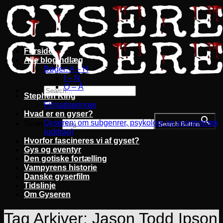
Fortsæt
til
indhold
Forside
Alle blogindlæg
Bøger: A – H
I – N
O – Å
Stephen King
Filmatiseringer
Hvad er en gyser?
Gyseren: om subgenrer, psykologi og eventyrtræk
Search for:
Search Button
(uddrag)
Hvorfor fascineres vi af gyset?
Gys og eventyr
Den gotiske fortælling
Vampyrens historie
Danske gyserfilm
Tidslinje
Om Gyseren
Tag Arkiver:
Jason Todd Ipson