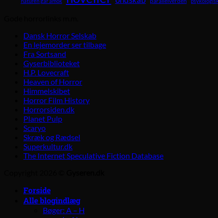
ondskab
parallelverden
naturen går amok
psykologisk
Gode horrorlinks m.m.
Dansk Horror Selskab
En lejemorder ser tilbage
Fra Sortsand
Gyserbiblioteket
H.P. Lovecraft
Heaven of Horror
Himmelskibet
Horror Film History
Horrorsiden.dk
Planet Pulp
Scaryo
Skræk og Rædsel
Superkultur.dk
The Internet Speculative Fiction Database
Copyright 2026 ©
Gyseren.dk
Forside
Alle blogindlæg
Bøger: A – H