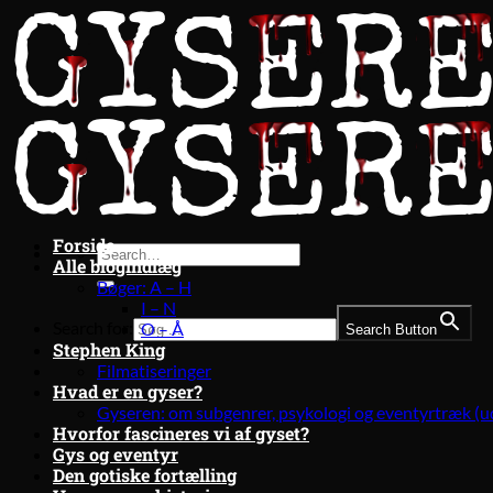
Fortsæt
til
indhold
Forside
Alle blogindlæg
Bøger: A – H
I – N
Search for:
O – Å
Search Button
Stephen King
Filmatiseringer
Hvad er en gyser?
Gyseren: om subgenrer, psykologi og eventyrtræk (u
Hvorfor fascineres vi af gyset?
Gys og eventyr
Den gotiske fortælling