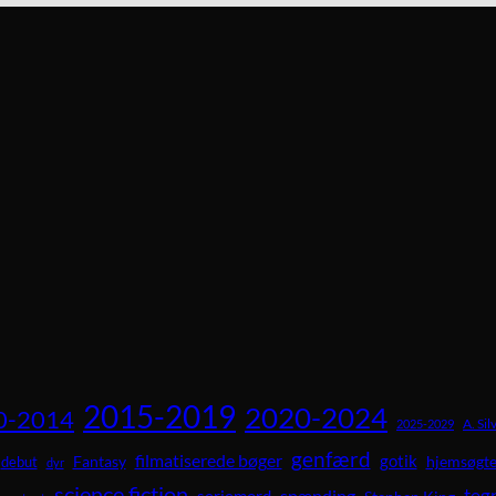
2015-2019
2020-2024
0-2014
A. Sil
2025-2029
genfærd
filmatiserede bøger
gotik
Fantasy
hjemsøgte
debut
dyr
science fiction
teg
spænding