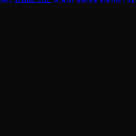
seriemord
Stephen King
 portræt