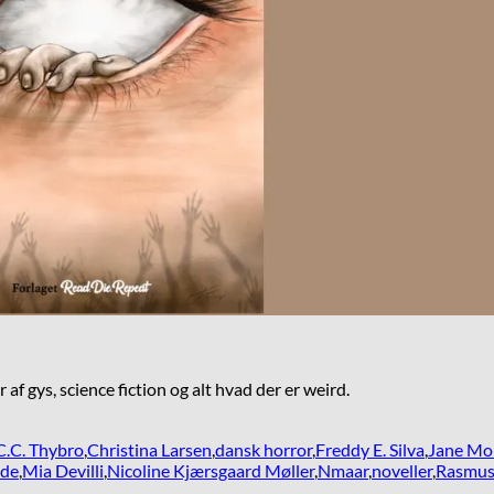
af gys, science fiction og alt hvad der er weird.
C.C. Thybro
,
Christina Larsen
,
dansk horror
,
Freddy E. Silva
,
Jane Mo
ide
,
Mia Devilli
,
Nicoline Kjærsgaard Møller
,
Nmaar
,
noveller
,
Rasmus