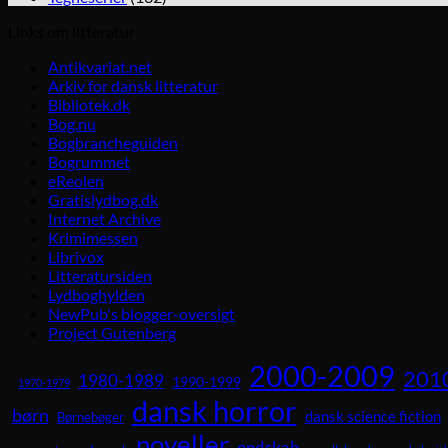
Links om litteratur
Antikvariat.net
Arkiv for dansk litteratur
Bibliotek.dk
Bog.nu
Bogbrancheguiden
Bogrummet
eReolen
Gratislydbog.dk
Internet Archive
Krimimessen
Librivox
Litteratursiden
Lydboghylden
NewPub's blogger-oversigt
Project Gutenberg
2000-2009
201
1980-1989
1990-1999
1970-1979
dansk horror
børn
dansk science fiction
Børnebøger
noveller