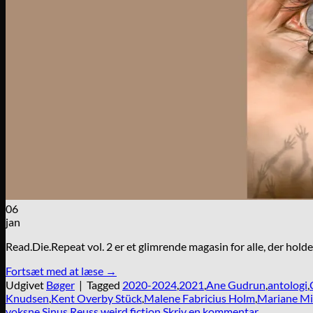
06
jan
Read.Die.Repeat vol. 2 er et glimrende magasin for alle, der holder 
Fortsæt med at læse
→
Udgivet
Bøger
|
Tagged
2020-2024
,
2021
,
Ane Gudrun
,
antologi
,
Knudsen
,
Kent Overby Stück
,
Malene Fabricius Holm
,
Mariane M
voksne
,
Sinus Reuss
,
weird fiction
Skriv en kommentar