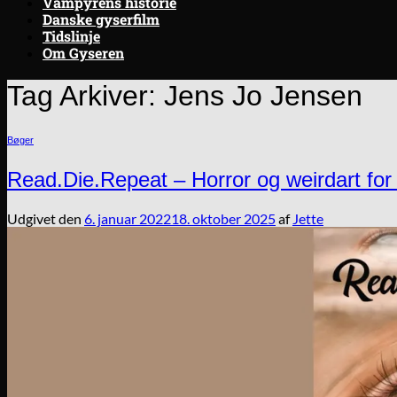
Vampyrens historie
Danske gyserfilm
Tidslinje
Om Gyseren
Tag Arkiver:
Jens Jo Jensen
Bøger
Read.Die.Repeat – Horror og weirdart for 
Udgivet den
6. januar 2022
18. oktober 2025
af
Jette