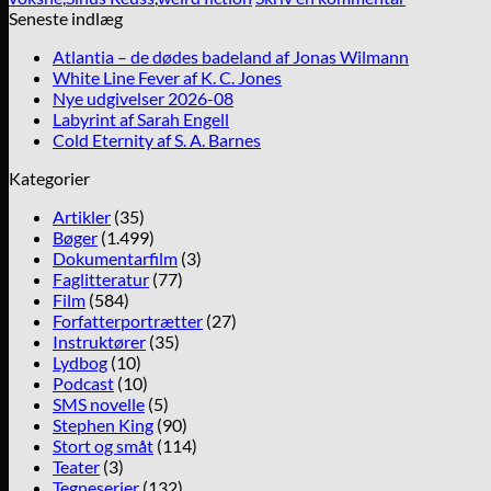
Seneste indlæg
Atlantia – de dødes badeland af Jonas Wilmann
White Line Fever af K. C. Jones
Nye udgivelser 2026-08
Labyrint af Sarah Engell
Cold Eternity af S. A. Barnes
Kategorier
Artikler
(35)
Bøger
(1.499)
Dokumentarfilm
(3)
Faglitteratur
(77)
Film
(584)
Forfatterportrætter
(27)
Instruktører
(35)
Lydbog
(10)
Podcast
(10)
SMS novelle
(5)
Stephen King
(90)
Stort og småt
(114)
Teater
(3)
Tegneserier
(132)