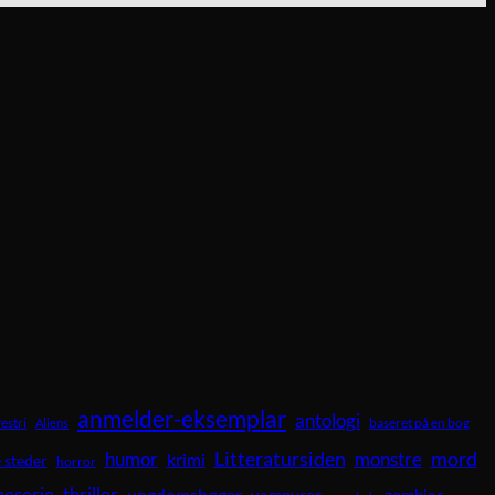
anmelder-eksemplar
antologi
vestri
baseret på en bog
Aliens
Litteratursiden
mord
humor
krimi
monstre
 steder
horror
neserie
thriller
ungdomsbøger