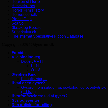
Heaven of Horror
Himmelskibet
Horror Film History
Horrorsiden.dk
Planet Pulp
Scaryo
Skræk og Rædsel
Superkultur.dk
The Internet Speculative Fiction Database
Copyright 2026 ©
Gyseren.dk
Forside
Alle blogindlæg
Bøger: A – H
I – N
O – Å
Stephen King
Filmatiseringer
Hvad er en gyser?
Gyseren: om subgenrer, psykologi og eventyrtræk
(uddrag)
Hvorfor fascineres vi af gyset?
Gys og eventyr
Den gotiske fortælling