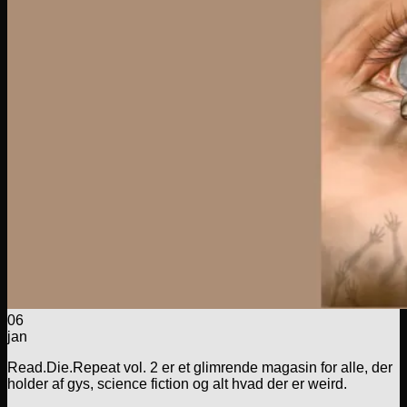
06
jan
Read.Die.Repeat vol. 2 er et glimrende magasin for alle, der
holder af gys, science fiction og alt hvad der er weird.