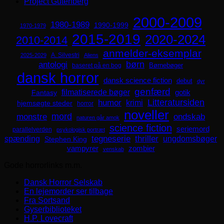
Project Gutenberg
2000-2009
1980-1989
1990-1999
1970-1979
2015-2019
2020-2024
2010-2014
anmelder-eksemplar
A. Silvestri
2025-2029
Aliens
børn
antologi
Børnebøger
baseret på en bog
dansk horror
dansk science fiction
debut
dyr
genfærd
filmatiserede bøger
Fantasy
gotik
Litteratursiden
humor
krimi
hjemsøgte steder
horror
noveller
mord
monstre
ondskab
naturen går amok
science fiction
seriemord
parallelverden
psykologisk portræt
spænding
tegneserie
thriller
ungdomsbøger
Stephen King
zombier
vampyrer
venskab
Gode horrorlinks m.m.
Dansk Horror Selskab
En lejemorder ser tilbage
Fra Sortsand
Gyserbiblioteket
H.P. Lovecraft