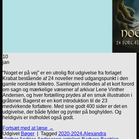
10
jan
“Noget er på vej” er en utrolig flot udgivelse fra forlaget
Krabat bestående af 24 noveller med udgangspunkt i den
gamle nordiske folketro. Samlingen indledes af et kort forord
om sagn og mærkelige væsener af arkivar Lene Vinther
Andersen, og hver fortælling prydes af en smuk illustration i
gråtoner. Bagerst er en kort introduktion til de 23
medvirkende forfattere. Med sine godt 400 sider er det en
udgivelse, der både fylder og pynter på boghylden. Og
heldigvis er indholdet også godt.
Fortsæt med at læse
→
Udgivet
Bøger
|
Tagged
2020-2024
,
Alexandra