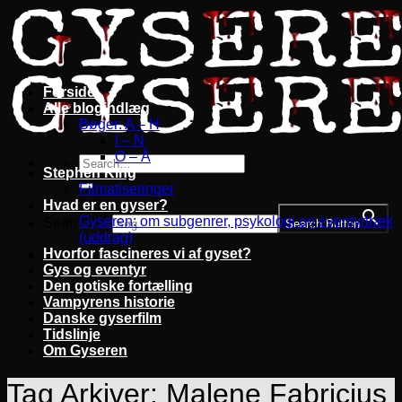
Fortsæt
til
indhold
Forside
Alle blogindlæg
Bøger: A – H
I – N
O – Å
Stephen King
Filmatiseringer
Hvad er en gyser?
Gyseren: om subgenrer, psykologi og eventyrtræk
Search for:
Search Button
(uddrag)
Hvorfor fascineres vi af gyset?
Gys og eventyr
Den gotiske fortælling
Vampyrens historie
Danske gyserfilm
Tidslinje
Om Gyseren
Tag Arkiver:
Malene Fabricius