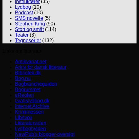
Instruktører
(35)
Lydbog
(10)
Podcast
(10)
SMS novelle
(5)
Stephen King
(90)
Stort og småt
(114)
Teater
(3)
Tegneserier
(132)
Links om litteratur
Antikvariat.net
Arkiv for dansk litteratur
Bibliotek.dk
Bog.nu
Bogbrancheguiden
Bogrummet
eReolen
Gratislydbog.dk
Internet Archive
Krimimessen
Librivox
Litteratursiden
Lydboghylden
NewPub's blogger-oversigt