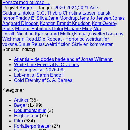
Fortsæt med at læse
→
Udgivet
Bøger
|
Tagged
2020-2024
,
2021
,
Ane
Gudrun
,
antologi
,
C.C. Thybro
,
Christina Larsen
,
dansk
horror
,
Freddy E. Silva
,
Jane Mondrup
,
Jens Jo Jensen
,
Jonas
Aagaard Dinesen
,
Karsten Brandt-Knudsen
,
Kent Overby
Stück
,
Malene Fabricius Holm
,
Mariane Mide
,
Mia
Devilli
,
Nicoline Kjærsgaard Møller
,
Nmaar
,
noveller
,
Rasmus
Wichmann
,
Read.Die.Repeat - Horror og weirdart for
voksne
,
Sinus Reuss
,
weird fiction
Skriv en kommentar
Seneste indlæg
Atlantia – de dødes badeland af Jonas Wilmann
White Line Fever af K. C. Jones
Nye udgivelser 2026-08
Labyrint af Sarah Engell
Cold Eternity af S. A. Barnes
Kategorier
Artikler
(35)
Bøger
(1.499)
Dokumentarfilm
(3)
Faglitteratur
(77)
Film
(584)
Forfatterportrætter
(27)