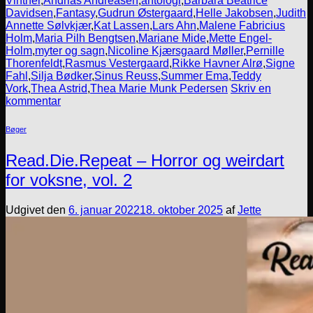
Vinther
,
Andrias Andreasen
,
antologi
,
Barbara Beatrice
Davidsen
,
Fantasy
,
Gudrun Østergaard
,
Helle Jakobsen
,
Judith
Annette Sølvkjær
,
Kat Lassen
,
Lars Ahn
,
Malene Fabricius
Holm
,
Maria Pilh Bengtsen
,
Mariane Mide
,
Mette Engel-
Holm
,
myter og sagn
,
Nicoline Kjærsgaard Møller
,
Pernille
Thorenfeldt
,
Rasmus Vestergaard
,
Rikke Havner Alrø
,
Signe
Fahl
,
Silja Bødker
,
Sinus Reuss
,
Summer Ema
,
Teddy
Vork
,
Thea Astrid
,
Thea Marie Munk Pedersen
Skriv en
kommentar
Bøger
Read.Die.Repeat – Horror og weirdart
for voksne, vol. 2
Udgivet den
6. januar 2022
18. oktober 2025
af
Jette