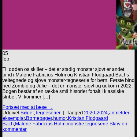
05
feb
Til døden os skiller – det er stadig monster sjovt er andet
bind i Malene Fabricius Holm og Kristian Flodgaard Bachs
veltegnede og sjove monster-tegneserie for børn. Første bind
hed Zombio og Julie – det er monster sjovt og udkom i 2022.
Bogen består af en række små historier fortalt i klassiske
striber. Vi kommer […]
Fortsæt med at læse
→
Udgivet
Bøger
,
Tegneserier
|
Tagged
2020-2024
,
anmelder-
eksemplar
,
Børnebøger
,
humor
,
Kristian Flodgaard
Bach
,
Malene Fabricius Holm
,
monstre
,
tegneserie
Skriv en
kommentar