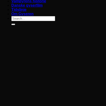
Vampyrens historie
Danske gyserfilm
Tidslinje
Om Gyseren