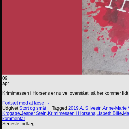
09
apr
Krimimessen i Horsens er nu vel overstået, så her kommer lid
Fortsæt med at læse
→
Udgivet
Stort og småt
|
Tagged
2019
,
A. Silvestri
,
Anne-Marie 
Krogsøe
,
Jesper Stein
,
Krimimessen i Horsens
,
Lisbeth Bille
,
Ma
kommentar
Seneste indlæg