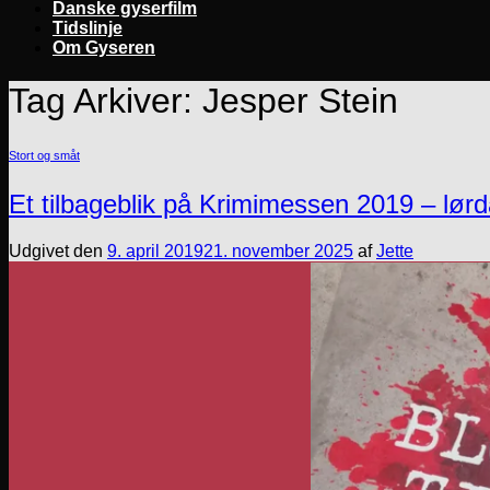
Danske gyserfilm
Tidslinje
Om Gyseren
Tag Arkiver:
Jesper Stein
Stort og småt
Et tilbageblik på Krimimessen 2019 – lør
Udgivet den
9. april 2019
21. november 2025
af
Jette