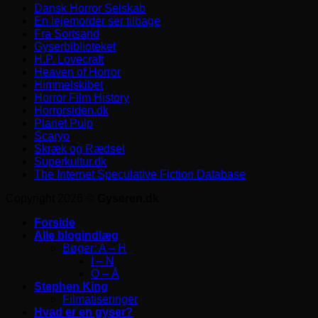
Dansk Horror Selskab
En lejemorder ser tilbage
Fra Sortsand
Gyserbiblioteket
H.P. Lovecraft
Heaven of Horror
Himmelskibet
Horror Film History
Horrorsiden.dk
Planet Pulp
Scaryo
Skræk og Rædsel
Superkultur.dk
The Internet Speculative Fiction Database
Copyright 2026 ©
Gyseren.dk
Forside
Alle blogindlæg
Bøger: A – H
I – N
O – Å
Stephen King
Filmatiseringer
Hvad er en gyser?