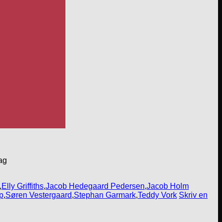
ag
,
Elly Griffiths
,
Jacob Hedegaard Pedersen
,
Jacob Holm
p
,
Søren Vestergaard
,
Stephan Garmark
,
Teddy Vork
Skriv en