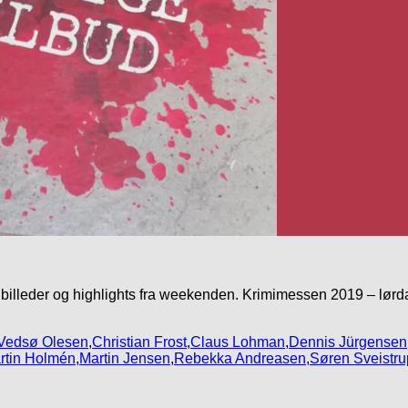
t billeder og highlights fra weekenden. Krimimessen 2019 – lørd
Vedsø Olesen
,
Christian Frost
,
Claus Lohman
,
Dennis Jürgensen
rtin Holmén
,
Martin Jensen
,
Rebekka Andreasen
,
Søren Sveistru