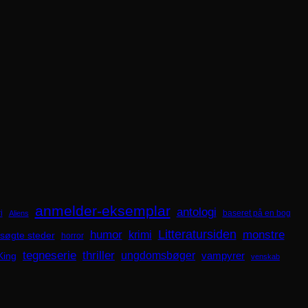
anmelder-eksemplar
antologi
i
baseret på en bog
Aliens
Litteratursiden
humor
krimi
monstre
søgte steder
horror
tegneserie
thriller
ungdomsbøger
King
vampyrer
venskab