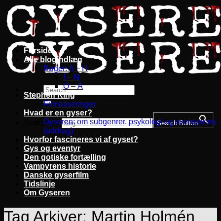
Fortsæt
til
indhold
Forside
Alle blogindlæg
Bøger: A – H
I – N
O – Å
Stephen King
Filmatiseringer
Hvad er en gyser?
Gyseren: om subgenrer, psykologi og eventyrtræk
Search for:
Search Button
(uddrag)
Hvorfor fascineres vi af gyset?
Gys og eventyr
Den gotiske fortælling
Vampyrens historie
Danske gyserfilm
Tidslinje
Om Gyseren
Tag Arkiver:
Martin Holmén