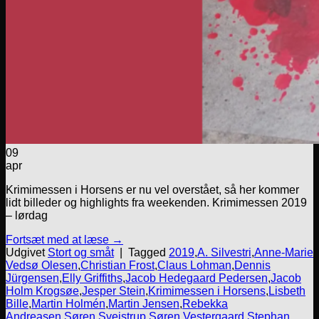
09
apr
Krimimessen i Horsens er nu vel overstået, så her kommer
lidt billeder og highlights fra weekenden. Krimimessen 2019
– lørdag
Fortsæt med at læse
→
Udgivet
Stort og småt
|
Tagged
2019
,
A. Silvestri
,
Anne-Marie
Vedsø Olesen
,
Christian Frost
,
Claus Lohman
,
Dennis
Jürgensen
,
Elly Griffiths
,
Jacob Hedegaard Pedersen
,
Jacob
Holm Krogsøe
,
Jesper Stein
,
Krimimessen i Horsens
,
Lisbeth
Bille
,
Martin Holmén
,
Martin Jensen
,
Rebekka
Andreasen
,
Søren Sveistrup
,
Søren Vestergaard
,
Stephan