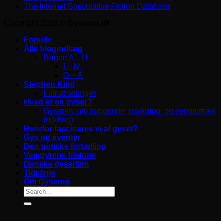
The Internet Speculative Fiction Database
Copyright 2026 ©
Gyseren.dk
Forside
Alle blogindlæg
Bøger: A – H
I – N
O – Å
Stephen King
Filmatiseringer
Hvad er en gyser?
Gyseren: om subgenrer, psykologi og eventyrtræk
(uddrag)
Hvorfor fascineres vi af gyset?
Gys og eventyr
Den gotiske fortælling
Vampyrens historie
Danske gyserfilm
Tidslinje
Om Gyseren