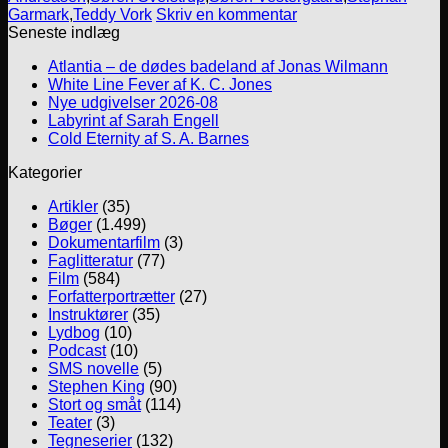
Garmark
,
Teddy Vork
Skriv en kommentar
Seneste indlæg
Atlantia – de dødes badeland af Jonas Wilmann
White Line Fever af K. C. Jones
Nye udgivelser 2026-08
Labyrint af Sarah Engell
Cold Eternity af S. A. Barnes
Kategorier
Artikler
(35)
Bøger
(1.499)
Dokumentarfilm
(3)
Faglitteratur
(77)
Film
(584)
Forfatterportrætter
(27)
Instruktører
(35)
Lydbog
(10)
Podcast
(10)
SMS novelle
(5)
Stephen King
(90)
Stort og småt
(114)
Teater
(3)
Tegneserier
(132)