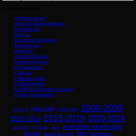
Links om litteratur
Antikvariat.net
Arkiv for dansk litteratur
Bibliotek.dk
Bog.nu
Bogbrancheguiden
Bogrummet
eReolen
Gratislydbog.dk
Internet Archive
Krimimessen
Librivox
Litteratursiden
Lydboghylden
NewPub's blogger-oversigt
Project Gutenberg
2000-2009
1980-1989
1990-1999
1970-1979
2015-2019
2020-2024
2010-2014
anmelder-eksemplar
A. Silvestri
2025-2029
Aliens
børn
antologi
Børnebøger
baseret på en bog