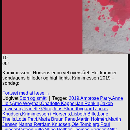
10
apr
Krimimessen i Horsens er nu vel overstået. Her kommer
søndagens billeder og highlights. Krimimessen 2019 –
søndag:
Fortsæt med at læse
→
Udgivet
Stort og småt
|
Tagged
2019
,
Ambrose Parry
,
Anne
Holt
,
Arne Woythal
,
Charlotte Kappel
,
Ian Rankin
,
Jakob
Levinsen
,
Jeanette Øbro
,
Jens Strandbygaard
,
Jonas
Knudsen
,
Krimimessen i Horsens
,
Lisbeth Bille
,
Lone
Theils
,
Lotte Petri
,
Maria Bruun Fanø
,
Martin Holmén
,
Martin
Jensen
,
Nanna Rørdam Knudsen
,
Ole Tornbjerg
,
Poul
Duedahl
,
Steen Bille
,
Stine Bolther
,
Thomas Bagger
,
Willy