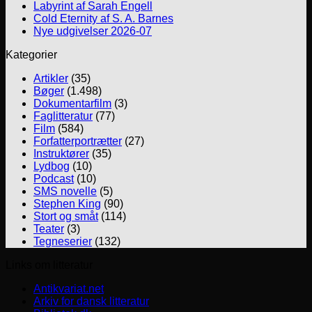
Labyrint af Sarah Engell
Cold Eternity af S. A. Barnes
Nye udgivelser 2026-07
Kategorier
Artikler
(35)
Bøger
(1.498)
Dokumentarfilm
(3)
Faglitteratur
(77)
Film
(584)
Forfatterportrætter
(27)
Instruktører
(35)
Lydbog
(10)
Podcast
(10)
SMS novelle
(5)
Stephen King
(90)
Stort og småt
(114)
Teater
(3)
Tegneserier
(132)
Links om litteratur
Antikvariat.net
Arkiv for dansk litteratur