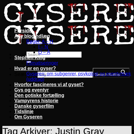
Fortsæt
til
indhold
Forside
Alle blogindlæg
Bøger: A – H
I – N
O – Å
Stephen King
Filmatiseringer
Hvad er en gyser?
Gyseren: om subgenrer, psykologi og eventyrtræk
Search for:
Search Button
(uddrag)
Hvorfor fascineres vi af gyset?
Gys og eventyr
Den gotiske fortælling
Vampyrens historie
Danske gyserfilm
Tidslinje
Om Gyseren
Tag Arkiver:
Justin Gray