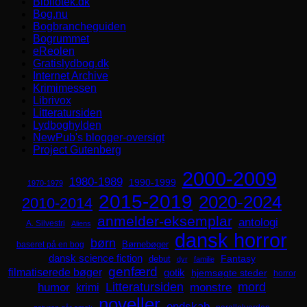
Bibliotek.dk
Bog.nu
Bogbrancheguiden
Bogrummet
eReolen
Gratislydbog.dk
Internet Archive
Krimimessen
Librivox
Litteratursiden
Lydboghylden
NewPub's blogger-oversigt
Project Gutenberg
2000-2009
1980-1989
1990-1999
1970-1979
2015-2019
2020-2024
2010-2014
anmelder-eksemplar
antologi
A. Silvestri
Aliens
dansk horror
børn
Børnebøger
baseret på en bog
dansk science fiction
Fantasy
debut
dyr
familie
genfærd
filmatiserede bøger
gotik
hjemsøgte steder
horror
mord
Litteratursiden
humor
krimi
monstre
noveller
ondskab