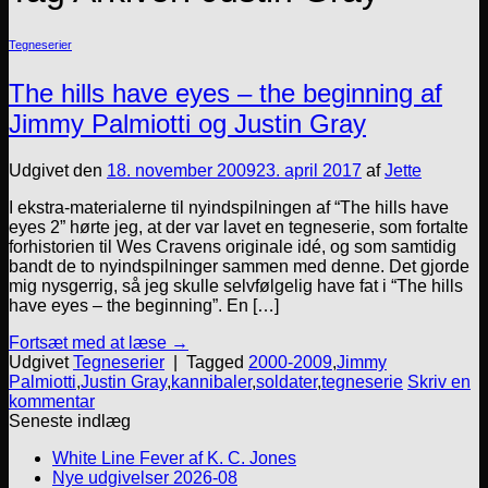
Tegneserier
The hills have eyes – the beginning af
Jimmy Palmiotti og Justin Gray
Udgivet den
18. november 2009
23. april 2017
af
Jette
I ekstra-materialerne til nyindspilningen af “The hills have
eyes 2” hørte jeg, at der var lavet en tegneserie, som fortalte
forhistorien til Wes Cravens originale idé, og som samtidig
bandt de to nyindspilninger sammen med denne. Det gjorde
mig nysgerrig, så jeg skulle selvfølgelig have fat i “The hills
have eyes – the beginning”. En […]
Fortsæt med at læse
→
Udgivet
Tegneserier
|
Tagged
2000-2009
,
Jimmy
Palmiotti
,
Justin Gray
,
kannibaler
,
soldater
,
tegneserie
Skriv en
kommentar
Seneste indlæg
White Line Fever af K. C. Jones
Nye udgivelser 2026-08