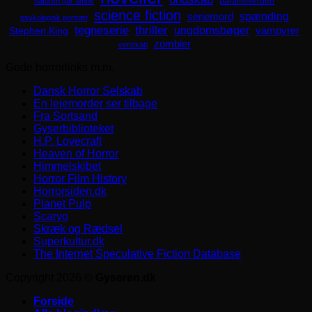
parallelverden
naturen går amok
science fiction
spænding
seriemord
psykologisk portræt
tegneserie
thriller
ungdomsbøger
Stephen King
vampyrer
zombier
venskab
Gode horrorlinks m.m.
Dansk Horror Selskab
En lejemorder ser tilbage
Fra Sortsand
Gyserbiblioteket
H.P. Lovecraft
Heaven of Horror
Himmelskibet
Horror Film History
Horrorsiden.dk
Planet Pulp
Scaryo
Skræk og Rædsel
Superkultur.dk
The Internet Speculative Fiction Database
Copyright 2026 ©
Gyseren.dk
Forside