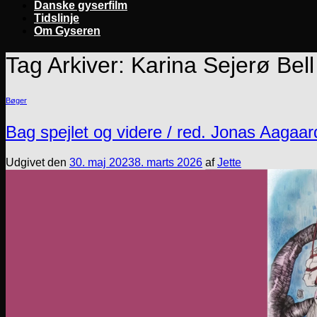
Danske gyserfilm
Tidslinje
Om Gyseren
Tag Arkiver:
Karina Sejerø Bell
Bøger
Bag spejlet og videre / red. Jonas Aagaa
Udgivet den
30. maj 2023
8. marts 2026
af
Jette