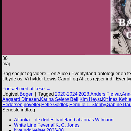
30
maj
Bag spejlet og videre – en Alice i Eventyrland-antologi er en 
tilbyde os. Vi hylder Lewis Carroll og Alices rejser ind i Even
Fortsæt med at læse
→
Udgivet
Bøger
|
Tagged
2020-2024
,
2023
,
Anders Fjølvar
,
Anne
Aagaard Dinesen
,
Karina Sejerø Bell
,
Kim Heyst
,
Kit Inez Køhle
Pedersen
,
noveller
,
Pelle Gedtek
,
Pernille L. Stenby
,
Sabine Bau
Seneste indlæg
Atlantia – de dødes badeland af Jonas Wilmann
White Line Fever af K. C. Jones
Nye udgivelser 2026-08