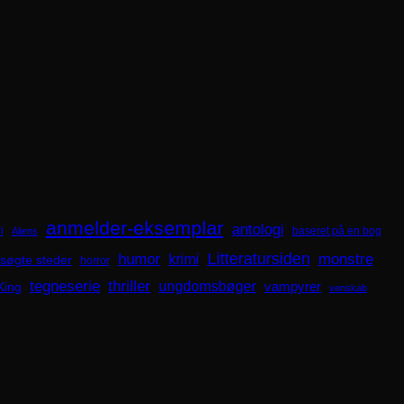
anmelder-eksemplar
antologi
i
baseret på en bog
Aliens
Litteratursiden
humor
krimi
monstre
søgte steder
horror
tegneserie
thriller
ungdomsbøger
King
vampyrer
venskab