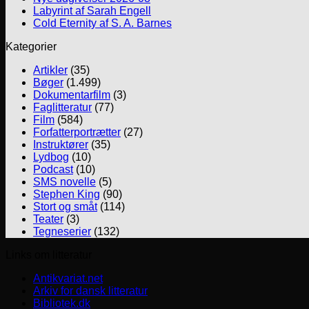
Labyrint af Sarah Engell
Cold Eternity af S. A. Barnes
Kategorier
Artikler
(35)
Bøger
(1.499)
Dokumentarfilm
(3)
Faglitteratur
(77)
Film
(584)
Forfatterportrætter
(27)
Instruktører
(35)
Lydbog
(10)
Podcast
(10)
SMS novelle
(5)
Stephen King
(90)
Stort og småt
(114)
Teater
(3)
Tegneserier
(132)
Links om litteratur
Antikvariat.net
Arkiv for dansk litteratur
Bibliotek.dk