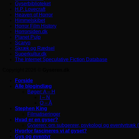
Gyserbiblioteket
H.P. Lovecraft
Heaven of Horror
Himmelskibet
Horror Film History
Horrorsiden.dk
Planet Pulp
Scaryo
Skræk og Rædsel
Superkultur.dk
The Internet Speculative Fiction Database
Copyright 2026 ©
Gyseren.dk
Forside
Alle blogindlæg
Bøger: A – H
I – N
O – Å
Stephen King
Filmatiseringer
Hvad er en gyser?
Gyseren: om subgenrer, psykologi og eventyrtræk 
Hvorfor fascineres vi af gyset?
Gys og eventyr