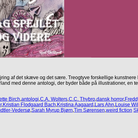
fejring af det skæve og det sære. Treogtyve forskellige kunstnere
tyrland med denne antologi, der byder både på illustrationer, en 
tte Birch
,
antologi
,
C.A. Wolters
,
C.C. Thybro
,
dansk horror
,
Fredd
r
,
Kristian Flodgaard Bach
,
Kristina Aagaard
,
Lars Ahn
,
Louise Wi
dtler-Vedersø
,
Sarah Myrup Bjørn
,
Tim Sørensen
,
weird fiction
S