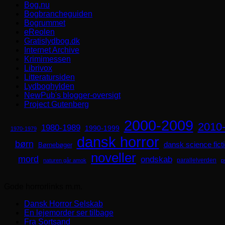
Bog.nu
Bogbrancheguiden
Bogrummet
eReolen
Gratislydbog.dk
Internet Archive
Krimimessen
Librivox
Litteratursiden
Lydboghylden
NewPub's blogger-oversigt
Project Gutenberg
2000-2009
2010
1980-1989
1990-1999
1970-1979
dansk horror
børn
dansk science fict
Børnebøger
noveller
mord
ondskab
parallelverden
naturen går amok
p
Gode horrorlinks m.m.
Dansk Horror Selskab
En lejemorder ser tilbage
Fra Sortsand