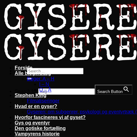
Fortsæt
til
indhold
Forside
Alle blogindlæg
Bøger: A – H
I – N
O – Å
Search for:
Search Button
Stephen King
Filmatiseringer
Hvad er en gyser?
Gyseren: om subgenrer, psykologi og eventyrtræk 
Hvorfor fascineres vi af gyset?
Gys og eventyr
Den gotiske fortælling
Vampyrens historie