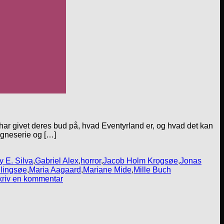
 har givet deres bud på, hvad Eventyrland er, og hvad det kan
tegneserie og […]
y E. Silva
,
Gabriel Alex
,
horror
,
Jacob Holm Krogsøe
,
Jonas
llingsøe
,
Maria Aagaard
,
Mariane Mide
,
Mille Buch
kriv en kommentar