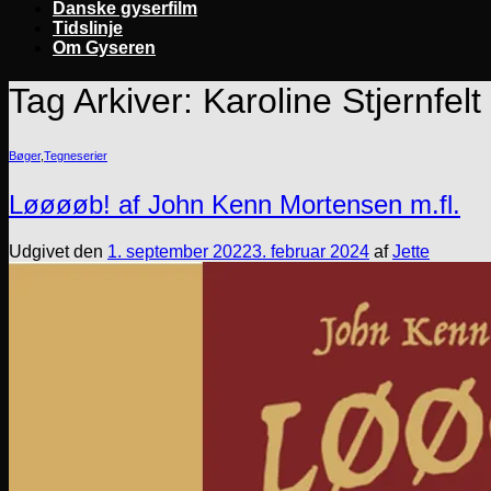
Danske gyserfilm
Tidslinje
Om Gyseren
Tag Arkiver:
Karoline Stjernfelt
Bøger
,
Tegneserier
Løøøøb! af John Kenn Mortensen m.fl.
Udgivet den
1. september 2022
3. februar 2024
af
Jette