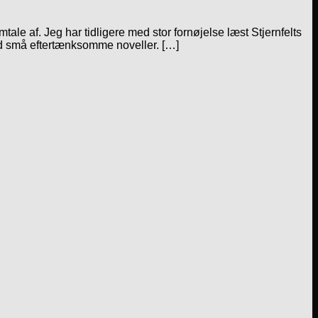
le af. Jeg har tidligere med stor fornøjelse læst Stjernfelts
mod små eftertænksomme noveller. […]