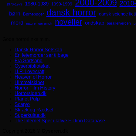
2000-2009
2010
1980-1989
1990-1999
1970-1979
dansk horror
børn
dansk science fict
Børnebøger
noveller
mord
ondskab
parallelverden
naturen går amok
p
Gode horrorlinks m.m.
Dansk Horror Selskab
En lejemorder ser tilbage
Fra Sortsand
Gyserbiblioteket
H.P. Lovecraft
Heaven of Horror
Himmelskibet
Horror Film History
Horrorsiden.dk
Planet Pulp
Scaryo
Skræk og Rædsel
Superkultur.dk
The Internet Speculative Fiction Database
Copyright 2026 ©
Gyseren.dk