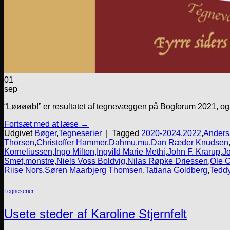
01
sep
“Løøøøb!” er resultatet af tegnevæggen på Bogforum 2021, og
Fortsæt med at læse
→
Udgivet
Bøger
,
Tegneserier
|
Tagged
2020-2024
,
2022
,
Anders
Thorsen
,
Christoffer Hammer
,
Dahmu.mu
,
Dan Ræder Knudsen
Korneliussen
,
Ingo Milton
,
Ingvild Marie Methi
,
John F. Krarup
,
J
Smet
,
monstre
,
Niels Voss Boldvig
,
Nilas Røpke Driessen
,
Ole 
Riise Nors
,
Søren Maarbjerg Thomsen
,
Tatiana Goldberg
,
Teddy
Tegneserier
Usete steder af Karoline Stjernfelt