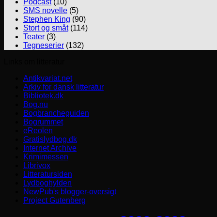
Podcast
(10)
SMS novelle
(5)
Stephen King
(90)
Stort og småt
(114)
Teater
(3)
Tegneserier
(132)
Links om litteratur
Antikvariat.net
Arkiv for dansk litteratur
Bibliotek.dk
Bog.nu
Bogbrancheguiden
Bogrummet
eReolen
Gratislydbog.dk
Internet Archive
Krimimessen
Librivox
Litteratursiden
Lydboghylden
NewPub's blogger-oversigt
Project Gutenberg