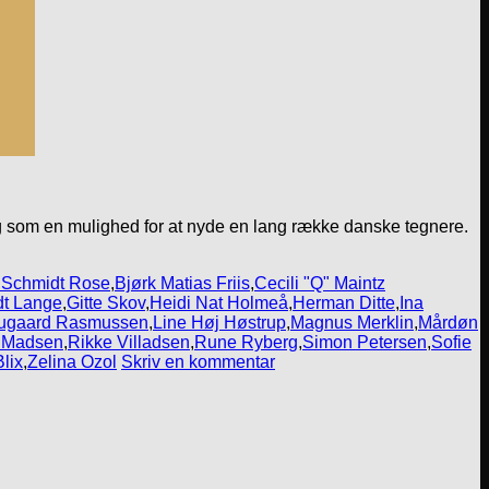
g som en mulighed for at nyde en lang række danske tegnere.
 Schmidt Rose
,
Bjørk Matias Friis
,
Cecili "Q" Maintz
dt Lange
,
Gitte Skov
,
Heidi Nat Holmeå
,
Herman Ditte
,
Ina
augaard Rasmussen
,
Line Høj Høstrup
,
Magnus Merklin
,
Mårdøn
r Madsen
,
Rikke Villadsen
,
Rune Ryberg
,
Simon Petersen
,
Sofie
lix
,
Zelina Ozol
Skriv en kommentar