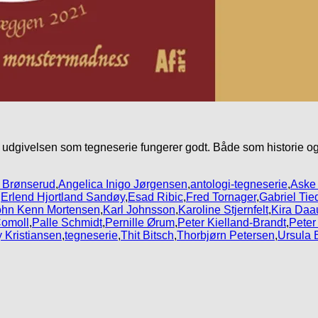
 udgivelsen som tegneserie fungerer godt. Både som historie o
 Brønserud
,
Angelica Inigo Jørgensen
,
antologi-tegneserie
,
Aske
,
Erlend Hjortland Sandøy
,
Esad Ribic
,
Fred Tornager
,
Gabriel Tie
ohn Kenn Mortensen
,
Karl Johnsson
,
Karoline Stjernfelt
,
Kira Da
Comoll
,
Palle Schmidt
,
Pernille Ørum
,
Peter Kielland-Brandt
,
Pete
 Kristiansen
,
tegneserie
,
Thit Bitsch
,
Thorbjørn Petersen
,
Ursula B