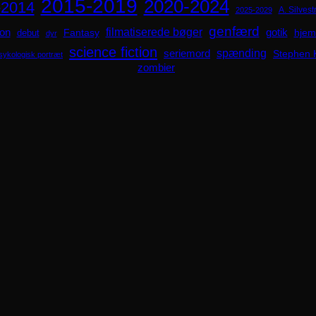
2015-2019
2020-2024
-2014
A. Silvestr
2025-2029
genfærd
ion
filmatiserede bøger
Fantasy
gotik
hjem
debut
dyr
science fiction
spænding
seriemord
Stephen 
sykologisk portræt
zombier