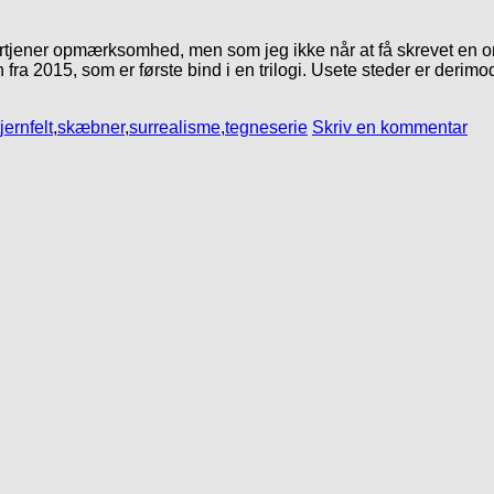
rtjener opmærksomhed, men som jeg ikke når at få skrevet en omta
 fra 2015, som er første bind i en trilogi. Usete steder er deri
jernfelt
,
skæbner
,
surrealisme
,
tegneserie
Skriv en kommentar