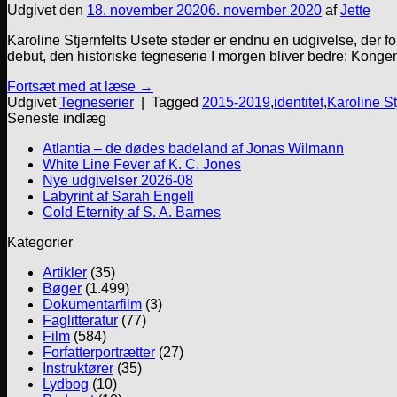
Udgivet den
18. november 2020
6. november 2020
af
Jette
Karoline Stjernfelts Usete steder er endnu en udgivelse, der fo
debut, den historiske tegneserie I morgen bliver bedre: Kongen
Fortsæt med at læse
→
Udgivet
Tegneserier
|
Tagged
2015-2019
,
identitet
,
Karoline St
Seneste indlæg
Atlantia – de dødes badeland af Jonas Wilmann
White Line Fever af K. C. Jones
Nye udgivelser 2026-08
Labyrint af Sarah Engell
Cold Eternity af S. A. Barnes
Kategorier
Artikler
(35)
Bøger
(1.499)
Dokumentarfilm
(3)
Faglitteratur
(77)
Film
(584)
Forfatterportrætter
(27)
Instruktører
(35)
Lydbog
(10)