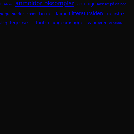
anmelder-eksemplar
antologi
i
baseret på en bog
Aliens
Litteratursiden
humor
krimi
monstre
søgte steder
horror
tegneserie
thriller
ungdomsbøger
King
vampyrer
venskab