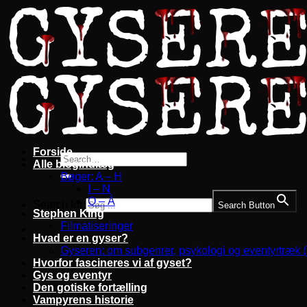
Fortsæt
til
indhold
Forside
Alle blogindlæg
Bøger: A – H
I – N
O – Å
Search for:
Search Button
Stephen King
Filmatiseringer
Hvad er en gyser?
Gyseren: om subgenrer, psykologi og eventyrtræk 
Hvorfor fascineres vi af gyset?
Gys og eventyr
Den gotiske fortælling
Vampyrens historie