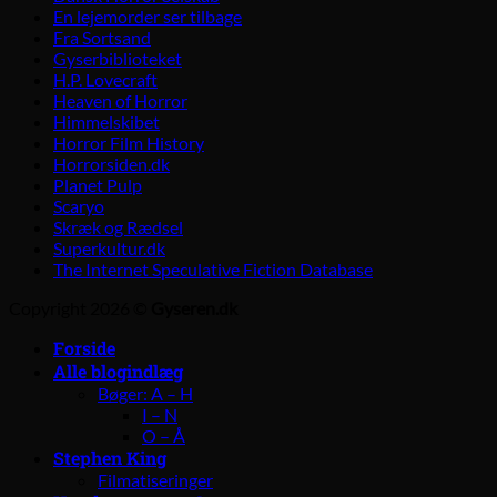
En lejemorder ser tilbage
Fra Sortsand
Gyserbiblioteket
H.P. Lovecraft
Heaven of Horror
Himmelskibet
Horror Film History
Horrorsiden.dk
Planet Pulp
Scaryo
Skræk og Rædsel
Superkultur.dk
The Internet Speculative Fiction Database
Copyright 2026 ©
Gyseren.dk
Forside
Alle blogindlæg
Bøger: A – H
I – N
O – Å
Stephen King
Filmatiseringer