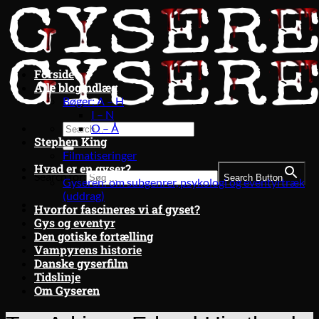
Fortsæt
til
indhold
Forside
Alle blogindlæg
Bøger: A – H
I – N
O – Å
Stephen King
Filmatiseringer
Hvad er en gyser?
Search for:
Search Button
Gyseren: om subgenrer, psykologi og eventyrtræk
(uddrag)
Hvorfor fascineres vi af gyset?
Gys og eventyr
Den gotiske fortælling
Vampyrens historie
Danske gyserfilm
Tidslinje
Om Gyseren