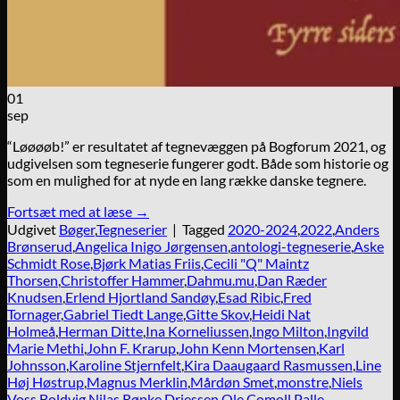
01
sep
“Løøøøb!” er resultatet af tegnevæggen på Bogforum 2021, og
udgivelsen som tegneserie fungerer godt. Både som historie og
som en mulighed for at nyde en lang række danske tegnere.
Fortsæt med at læse
→
Udgivet
Bøger
,
Tegneserier
|
Tagged
2020-2024
,
2022
,
Anders
Brønserud
,
Angelica Inigo Jørgensen
,
antologi-tegneserie
,
Aske
Schmidt Rose
,
Bjørk Matias Friis
,
Cecili "Q" Maintz
Thorsen
,
Christoffer Hammer
,
Dahmu.mu
,
Dan Ræder
Knudsen
,
Erlend Hjortland Sandøy
,
Esad Ribic
,
Fred
Tornager
,
Gabriel Tiedt Lange
,
Gitte Skov
,
Heidi Nat
Holmeå
,
Herman Ditte
,
Ina Korneliussen
,
Ingo Milton
,
Ingvild
Marie Methi
,
John F. Krarup
,
John Kenn Mortensen
,
Karl
Johnsson
,
Karoline Stjernfelt
,
Kira Daaugaard Rasmussen
,
Line
Høj Høstrup
,
Magnus Merklin
,
Mårdøn Smet
,
monstre
,
Niels
Voss Boldvig
,
Nilas Røpke Driessen
,
Ole Comoll
,
Palle