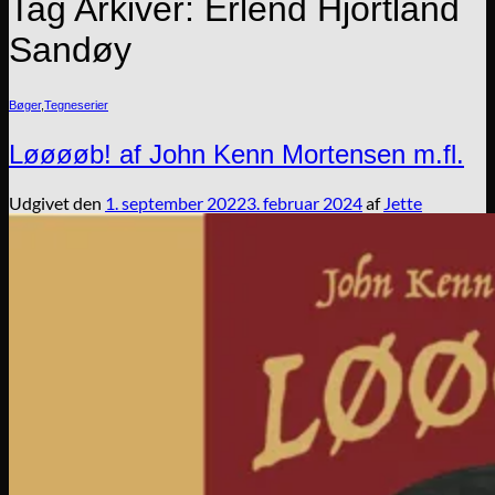
Tag Arkiver:
Erlend Hjortland
Sandøy
Bøger
,
Tegneserier
Løøøøb! af John Kenn Mortensen m.fl.
Udgivet den
1. september 2022
3. februar 2024
af
Jette