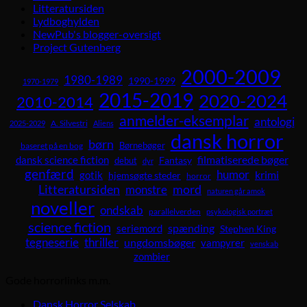
Litteratursiden
Lydboghylden
NewPub's blogger-oversigt
Project Gutenberg
2000-2009
1980-1989
1990-1999
1970-1979
2015-2019
2020-2024
2010-2014
anmelder-eksemplar
antologi
A. Silvestri
2025-2029
Aliens
dansk horror
børn
Børnebøger
baseret på en bog
dansk science fiction
filmatiserede bøger
Fantasy
debut
dyr
genfærd
humor
krimi
gotik
hjemsøgte steder
horror
Litteratursiden
mord
monstre
naturen går amok
noveller
ondskab
parallelverden
psykologisk portræt
science fiction
spænding
seriemord
Stephen King
tegneserie
thriller
ungdomsbøger
vampyrer
venskab
zombier
Gode horrorlinks m.m.
Dansk Horror Selskab