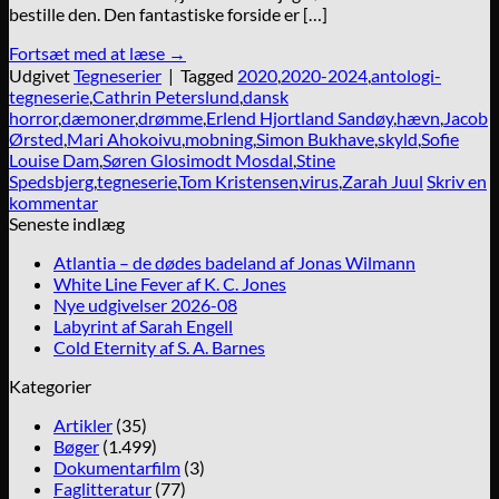
bestille den. Den fantastiske forside er […]
Fortsæt med at læse
→
Udgivet
Tegneserier
|
Tagged
2020
,
2020-2024
,
antologi-
tegneserie
,
Cathrin Peterslund
,
dansk
horror
,
dæmoner
,
drømme
,
Erlend Hjortland Sandøy
,
hævn
,
Jacob
Ørsted
,
Mari Ahokoivu
,
mobning
,
Simon Bukhave
,
skyld
,
Sofie
Louise Dam
,
Søren Glosimodt Mosdal
,
Stine
Spedsbjerg
,
tegneserie
,
Tom Kristensen
,
virus
,
Zarah Juul
Skriv en
kommentar
Seneste indlæg
Atlantia – de dødes badeland af Jonas Wilmann
White Line Fever af K. C. Jones
Nye udgivelser 2026-08
Labyrint af Sarah Engell
Cold Eternity af S. A. Barnes
Kategorier
Artikler
(35)
Bøger
(1.499)
Dokumentarfilm
(3)
Faglitteratur
(77)