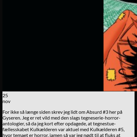
25
nov
For ikke så længe siden skrev jeg lidt om Absurd #3 her på
Gyseren. Jeg er ret vild med den slags tegneserie-horror-
antologier, så da jeg kort efter opdagede, at tegnestue-
fællesskabet Kulkælderen var aktuel med Kulkælderen #5,
hvor temaet er horror, jamen så var jeg nødt til at fluks at