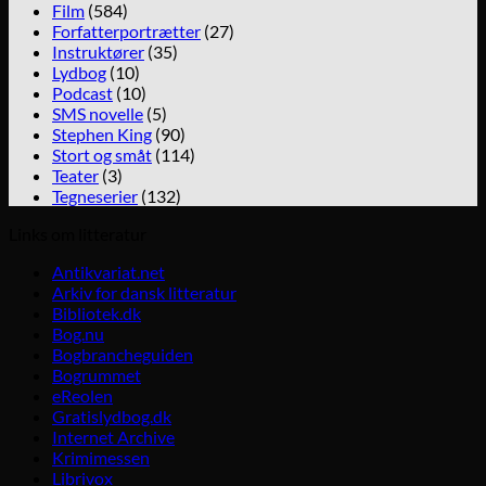
Film
(584)
Forfatterportrætter
(27)
Instruktører
(35)
Lydbog
(10)
Podcast
(10)
SMS novelle
(5)
Stephen King
(90)
Stort og småt
(114)
Teater
(3)
Tegneserier
(132)
Links om litteratur
Antikvariat.net
Arkiv for dansk litteratur
Bibliotek.dk
Bog.nu
Bogbrancheguiden
Bogrummet
eReolen
Gratislydbog.dk
Internet Archive
Krimimessen
Librivox