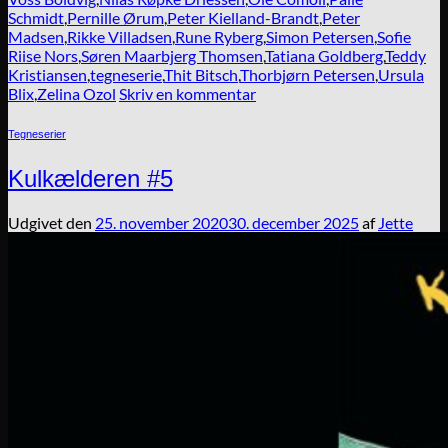
Schmidt
,
Pernille Ørum
,
Peter Kielland-Brandt
,
Peter
Madsen
,
Rikke Villadsen
,
Rune Ryberg
,
Simon Petersen
,
Sofie
Riise Nors
,
Søren Maarbjerg Thomsen
,
Tatiana Goldberg
,
Teddy
Kristiansen
,
tegneserie
,
Thit Bitsch
,
Thorbjørn Petersen
,
Ursula
Blix
,
Zelina Ozol
Skriv en kommentar
Tegneserier
Kulkælderen #5
Udgivet den
25. november 2020
30. december 2025
af
Jette