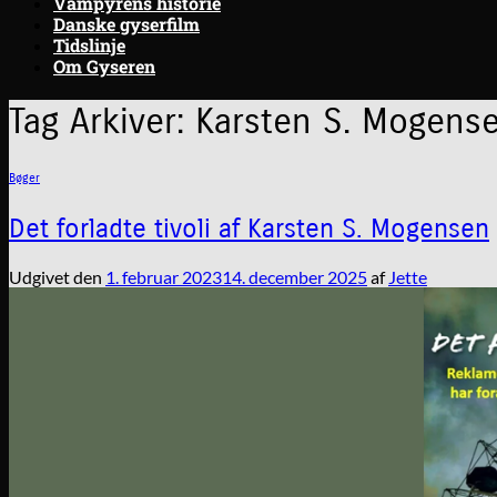
Vampyrens historie
Danske gyserfilm
Tidslinje
Om Gyseren
Tag Arkiver:
Karsten S. Mogens
Bøger
Det forladte tivoli af Karsten S. Mogensen
Udgivet den
1. februar 2023
14. december 2025
af
Jette