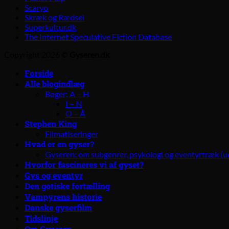
Scaryo
Skræk og Rædsel
Superkultur.dk
The Internet Speculative Fiction Database
Copyright 2026 ©
Gyseren.dk
Forside
Alle blogindlæg
Bøger: A – H
I – N
O – Å
Stephen King
Filmatiseringer
Hvad er en gyser?
Gyseren: om subgenrer, psykologi og eventyrtræk (u
Hvorfor fascineres vi af gyset?
Gys og eventyr
Den gotiske fortælling
Vampyrens historie
Danske gyserfilm
Tidslinje
Om Gyseren