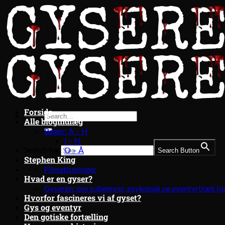
Fortsæt
til
indhold
Forside
Alle blogindlæg
Bøger: A – H
I – N
Search for:
O – Å
Search Button
Stephen King
Filmatiseringer
Hvad er en gyser?
Gyseren: om subgenrer, psykologi og eventyrtræk (u
Hvorfor fascineres vi af gyset?
Gys og eventyr
Den gotiske fortælling