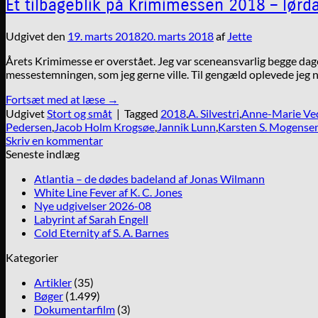
Et tilbageblik på Krimimessen 2018 – lørd
Udgivet den
19. marts 2018
20. marts 2018
af
Jette
Årets Krimimesse er overstået. Jeg var sceneansvarlig begge dage
messestemningen, som jeg gerne ville. Til gengæld oplevede jeg n
Fortsæt med at læse
→
Udgivet
Stort og småt
|
Tagged
2018
,
A. Silvestri
,
Anne-Marie Ve
Pedersen
,
Jacob Holm Krogsøe
,
Jannik Lunn
,
Karsten S. Mogense
Skriv en kommentar
Seneste indlæg
Atlantia – de dødes badeland af Jonas Wilmann
White Line Fever af K. C. Jones
Nye udgivelser 2026-08
Labyrint af Sarah Engell
Cold Eternity af S. A. Barnes
Kategorier
Artikler
(35)
Bøger
(1.499)
Dokumentarfilm
(3)