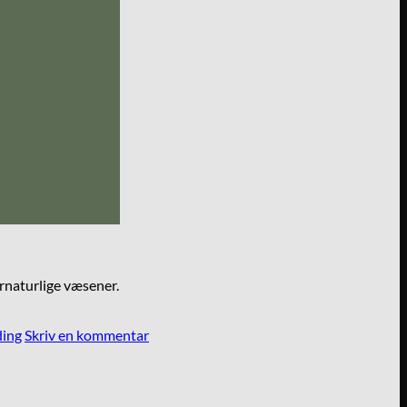
ernaturlige væsener.
ing
Skriv en kommentar