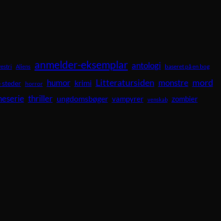
anmelder-eksemplar
antologi
vestri
baseret på en bog
Aliens
Litteratursiden
mord
humor
krimi
monstre
 steder
horror
neserie
thriller
ungdomsbøger
vampyrer
zombier
venskab