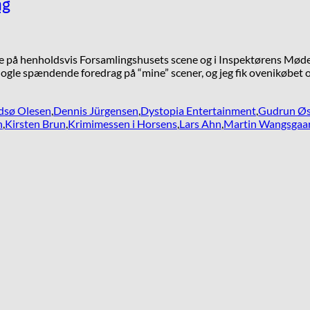
ag
 på henholdsvis Forsamlingshusets scene og i Inspektørens Mødelokal
ogle spændende foredrag på “mine” scener, og jeg fik ovenikøbet ogs
dsø Olesen
,
Dennis Jürgensen
,
Dystopia Entertainment
,
Gudrun Øs
n
,
Kirsten Brun
,
Krimimessen i Horsens
,
Lars Ahn
,
Martin Wangsgaa