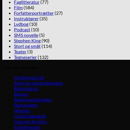
Faglitteratur
(77)
Film
(584)
Forfatterportrætter
(27)
Instruktører
(35)
Lydbog
(10)
Podcast
(10)
SMS novelle
(5)
Stephen King
(90)
Stort og småt
(114)
Teater
(3)
Tegneserier
(132)
Links om litteratur
Antikvariat.net
Arkiv for dansk litteratur
Bibliotek.dk
Bog.nu
Bogbrancheguiden
Bogrummet
eReolen
Gratislydbog.dk
Internet Archive
Krimimessen