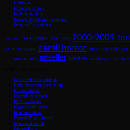
Librivox
Litteratursiden
Lydboghylden
NewPub's blogger-oversigt
Project Gutenberg
2000-2009
201
1980-1989
1990-1999
1970-1979
dansk horror
børn
dansk science fiction
Børnebøger
noveller
ondskab
parallelverden
naturen går amok
psykologisk
Gode horrorlinks m.m.
Dansk Horror Selskab
En lejemorder ser tilbage
Fra Sortsand
Gyserbiblioteket
H.P. Lovecraft
Heaven of Horror
Himmelskibet
Horror Film History
Horrorsiden.dk
Planet Pulp