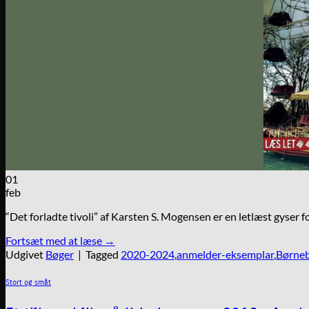
01
feb
“Det forladte tivoli” af Karsten S. Mogensen er en letlæst gyser f
Fortsæt med at læse
→
Udgivet
Bøger
|
Tagged
2020-2024
,
anmelder-eksemplar
,
Børne
Stort og småt