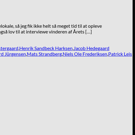
e, så jeg fik ikke helt så meget tid til at opleve
å lov til at interviewe vinderen af Årets […]
tergaard
,
Henrik Sandbeck Harksen
,
Jacob Hedegaard
rd Jürgensen
,
Mats Strandberg
,
Niels Ole Frederiksen
,
Patrick Leis