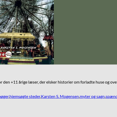
or den +11 årige læser, der elsker historier om forladte huse og ov
bøger
,
hjemsøgte steder
,
Karsten S. Mogensen
,
myter og sagn
,
spænd