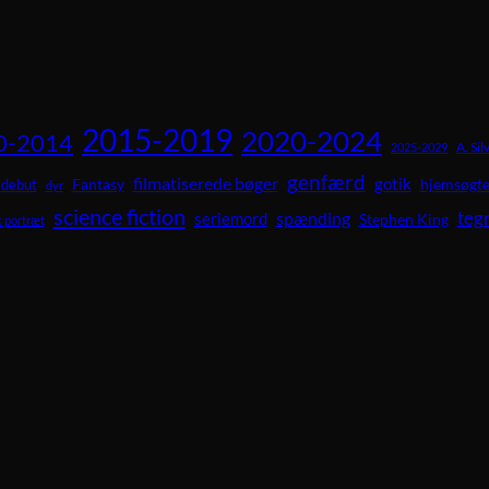
2015-2019
2020-2024
0-2014
A. Sil
2025-2029
genfærd
filmatiserede bøger
gotik
Fantasy
hjemsøgte
debut
dyr
science fiction
teg
spænding
seriemord
Stephen King
 portræt