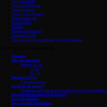
H.P. Lovecraft
Heaven of Horror
Himmelskibet
Horror Film History
Horrorsiden.dk
Planet Pulp
Scaryo
Skræk og Rædsel
Superkultur.dk
The Internet Speculative Fiction Database
Copyright 2026 ©
Gyseren.dk
Forside
Alle blogindlæg
Bøger: A – H
I – N
O – Å
Stephen King
Filmatiseringer
Hvad er en gyser?
Gyseren: om subgenrer, psykologi og eventyrtræk 
Hvorfor fascineres vi af gyset?
Gys og eventyr
Den gotiske fortælling