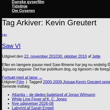
Danske gyserfilm
Tidslinje
Om Gyseren
Tag Arkiver:
Kevin Greutert
Film
Saw VI
Udgivet den
22. november 2010
30. oktober 2010
af
Jette
Efter en længere pause med Saw-filmene har jeg nu endelig fået 
Jigsaws opgaver. Det har publikum dog, og ligesom i de foregå
Fortsæt med at læse
→
Udgivet
Film
|
Tagged
2000-2009
,
Jigsaw
,
Kevin Greutert
,
seri
Seneste indlæg
Atlantia – de dødes badeland af Jonas Wilmann
White Line Fever af K. C. Jones
Nye udgivelser 2026-08
Labyrint af Sarah Engell