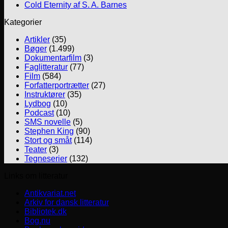
Cold Eternity af S. A. Barnes
Kategorier
Artikler
(35)
Bøger
(1.499)
Dokumentarfilm
(3)
Faglitteratur
(77)
Film
(584)
Forfatterportrætter
(27)
Instruktører
(35)
Lydbog
(10)
Podcast
(10)
SMS novelle
(5)
Stephen King
(90)
Stort og småt
(114)
Teater
(3)
Tegneserier
(132)
Links om litteratur
Antikvariat.net
Arkiv for dansk litteratur
Bibliotek.dk
Bog.nu