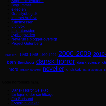
Bogbrancheguiden
Bogrummet
eReolen
Gratislydbog.dk
Internet Archive
Krimimessen
Librivox
Litteratursiden
Lydboghylden
NewPub's blogger-oversigt
Project Gutenberg
2000-2009
2010
1980-1989
1990-1999
1970-1979
dansk horror
børn
dansk science fict
Børnebøger
noveller
mord
ondskab
parallelverden
naturen går amok
p
Gode horrorlinks m.m.
Dansk Horror Selskab
En lejemorder ser tilbage
Fra Sortsand
Gyserbiblioteket