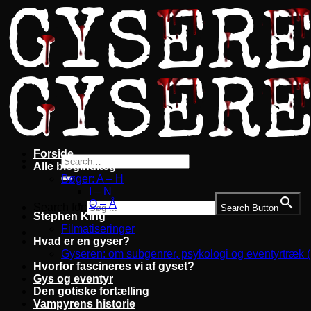
Fortsæt
til
indhold
Forside
Alle blogindlæg
Bøger: A – H
I – N
O – Å
Search for:
Search Button
Stephen King
Filmatiseringer
Hvad er en gyser?
Gyseren: om subgenrer, psykologi og eventyrtræk 
Hvorfor fascineres vi af gyset?
Gys og eventyr
Den gotiske fortælling
Vampyrens historie