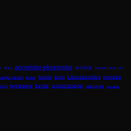
anmelder-eksemplar
antologi
i
baseret på en bog
Aliens
Litteratursiden
humor
krimi
monstre
søgte steder
horror
tegneserie
thriller
ungdomsbøger
King
vampyrer
venskab