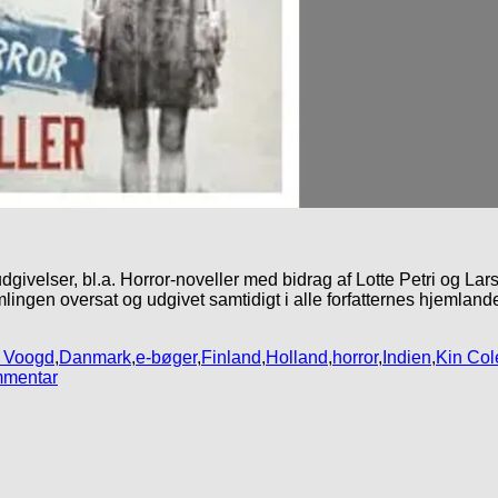
 udgivelser, bl.a. Horror-noveller med bidrag af Lotte Petri og L
ingen oversat og udgivet samtidigt i alle forfatternes hjemlande
 Voogd
,
Danmark
,
e-bøger
,
Finland
,
Holland
,
horror
,
Indien
,
Kin Col
mmentar