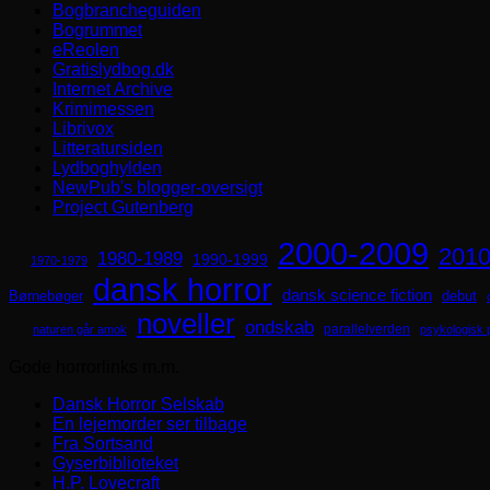
Bogbrancheguiden
Bogrummet
eReolen
Gratislydbog.dk
Internet Archive
Krimimessen
Librivox
Litteratursiden
Lydboghylden
NewPub's blogger-oversigt
Project Gutenberg
2000-2009
2010
1980-1989
1990-1999
1970-1979
dansk horror
dansk science fiction
Børnebøger
debut
noveller
ondskab
parallelverden
naturen går amok
psykologisk 
Gode horrorlinks m.m.
Dansk Horror Selskab
En lejemorder ser tilbage
Fra Sortsand
Gyserbiblioteket
H.P. Lovecraft