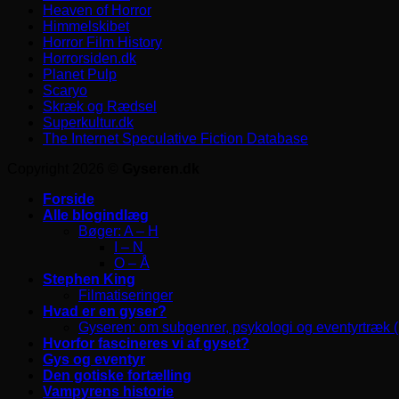
Heaven of Horror
Himmelskibet
Horror Film History
Horrorsiden.dk
Planet Pulp
Scaryo
Skræk og Rædsel
Superkultur.dk
The Internet Speculative Fiction Database
Copyright 2026 ©
Gyseren.dk
Forside
Alle blogindlæg
Bøger: A – H
I – N
O – Å
Stephen King
Filmatiseringer
Hvad er en gyser?
Gyseren: om subgenrer, psykologi og eventyrtræk 
Hvorfor fascineres vi af gyset?
Gys og eventyr
Den gotiske fortælling
Vampyrens historie