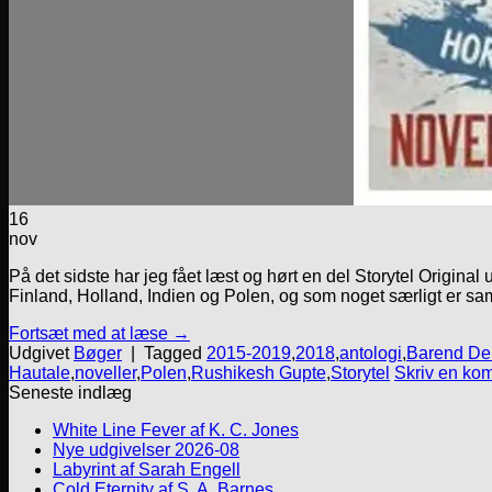
16
nov
På det sidste har jeg fået læst og hørt en del Storytel Original
Finland, Holland, Indien og Polen, og som noget særligt er saml
Fortsæt med at læse
→
Udgivet
Bøger
|
Tagged
2015-2019
,
2018
,
antologi
,
Barend De
Hautale
,
noveller
,
Polen
,
Rushikesh Gupte
,
Storytel
Skriv en ko
Seneste indlæg
White Line Fever af K. C. Jones
Nye udgivelser 2026-08
Labyrint af Sarah Engell
Cold Eternity af S. A. Barnes