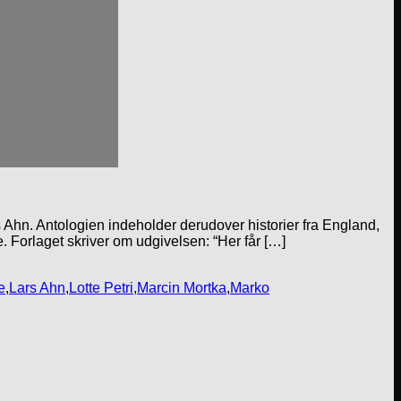
ars Ahn. Antologien indeholder derudover historier fra England,
. Forlaget skriver om udgivelsen: “Her får […]
e
,
Lars Ahn
,
Lotte Petri
,
Marcin Mortka
,
Marko