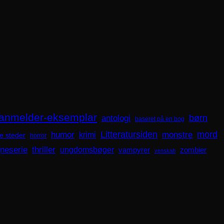
anmelder-eksemplar
børn
antologi
baseret på en bog
mord
Litteratursiden
humor
krimi
monstre
e steder
horror
gneserie
thriller
ungdomsbøger
zombier
vampyrer
venskab