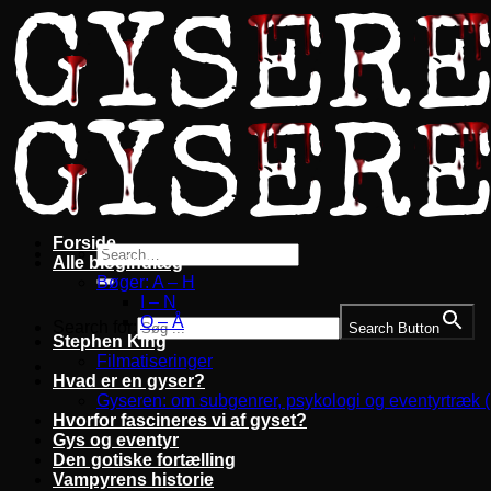
Fortsæt
til
indhold
Forside
Alle blogindlæg
Bøger: A – H
I – N
O – Å
Search for:
Search Button
Stephen King
Filmatiseringer
Hvad er en gyser?
Gyseren: om subgenrer, psykologi og eventyrtræk 
Hvorfor fascineres vi af gyset?
Gys og eventyr
Den gotiske fortælling
Vampyrens historie