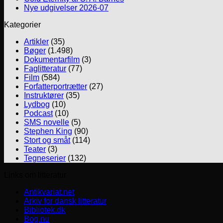
Nye udgivelser 2026-07
Kategorier
Artikler
(35)
Bøger
(1.498)
Dokumentarfilm
(3)
Faglitteratur
(77)
Film
(584)
Forfatterportrætter
(27)
Instruktører
(35)
Lydbog
(10)
Podcast
(10)
SMS novelle
(5)
Stephen King
(90)
Stort og småt
(114)
Teater
(3)
Tegneserier
(132)
Links om litteratur
Antikvariat.net
Arkiv for dansk litteratur
Bibliotek.dk
Bog.nu