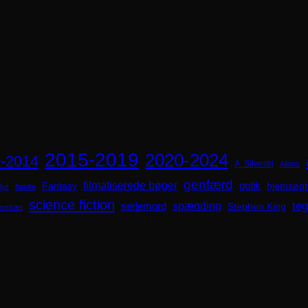
2015-2019
2020-2024
-2014
A. Silvestri
Aliens
genfærd
filmatiserede bøger
Fantasy
gotik
hjemsøgt
dyr
familie
science fiction
spænding
te
seriemord
Stephen King
portræt