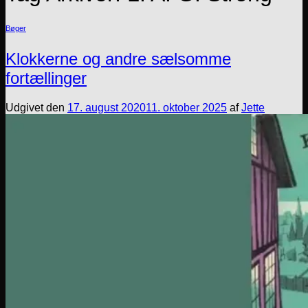
Bøger
Klokkerne og andre sælsomme
fortællinger
Udgivet den
17. august 2020
11. oktober 2025
af
Jette