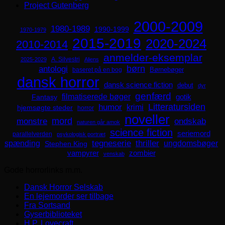
Project Gutenberg
2000-2009
1980-1989
1990-1999
1970-1979
2015-2019
2020-2024
2010-2014
anmelder-eksemplar
A. Silvestri
2025-2029
Aliens
børn
antologi
Børnebøger
baseret på en bog
dansk horror
dansk science fiction
debut
dyr
genfærd
filmatiserede bøger
Fantasy
gotik
Litteratursiden
humor
krimi
hjemsøgte steder
horror
noveller
mord
monstre
ondskab
naturen går amok
science fiction
seriemord
parallelverden
psykologisk portræt
spænding
tegneserie
thriller
ungdomsbøger
Stephen King
zombier
vampyrer
venskab
Gode horrorlinks m.m.
Dansk Horror Selskab
En lejemorder ser tilbage
Fra Sortsand
Gyserbiblioteket
H.P. Lovecraft