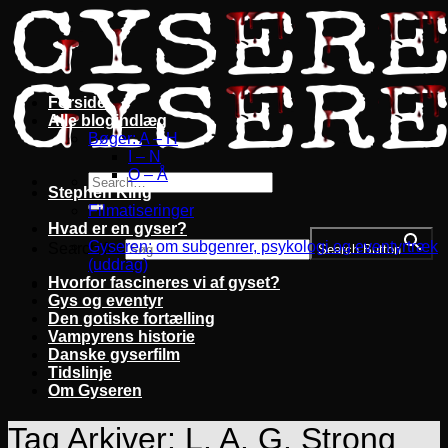
Fortsæt
til
indhold
Forside
Alle blogindlæg
Bøger: A – H
I – N
O – Å
Stephen King
Filmatiseringer
Hvad er en gyser?
Gyseren: om subgenrer, psykologi og eventyrtræk
Search for:
Search Button
(uddrag)
Hvorfor fascineres vi af gyset?
Gys og eventyr
Den gotiske fortælling
Vampyrens historie
Danske gyserfilm
Tidslinje
Om Gyseren
Tag Arkiver:
L. A. G. Strong