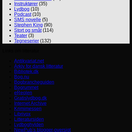
Instruktører
(35)
Lydbog
(10)
Podcast
(10)
SMS novelle
(5)
Stephen King
(90)
Stort og småt
(114)
Teater
(3)
Tegneserier
(132)
Links om litteratur
Antikvariat.net
Arkiv for dansk litteratur
Bibliotek.dk
Bog.nu
Bogbrancheguiden
Bogrummet
eReolen
Gratislydbog.dk
Internet Archive
Krimimessen
Librivox
Litteratursiden
Lydboghylden
NewPub's blogger-oversigt