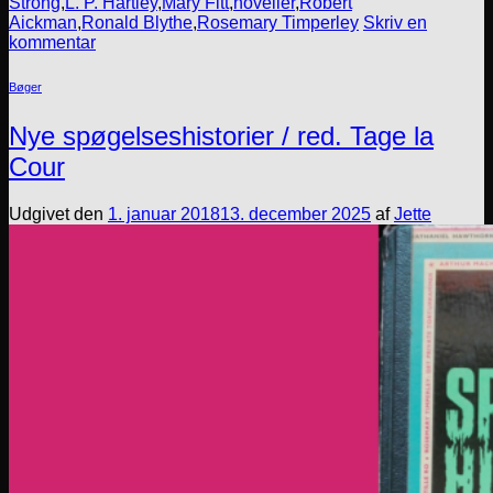
Strong
,
L. P. Hartley
,
Mary Fitt
,
noveller
,
Robert
Aickman
,
Ronald Blythe
,
Rosemary Timperley
Skriv en
kommentar
Bøger
Nye spøgelseshistorier / red. Tage la
Cour
Udgivet den
1. januar 2018
13. december 2025
af
Jette