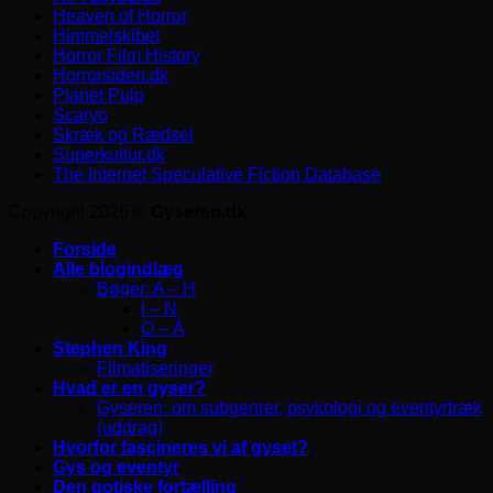
Heaven of Horror
Himmelskibet
Horror Film History
Horrorsiden.dk
Planet Pulp
Scaryo
Skræk og Rædsel
Superkultur.dk
The Internet Speculative Fiction Database
Copyright 2026 ©
Gyseren.dk
Forside
Alle blogindlæg
Bøger: A – H
I – N
O – Å
Stephen King
Filmatiseringer
Hvad er en gyser?
Gyseren: om subgenrer, psykologi og eventyrtræk
(uddrag)
Hvorfor fascineres vi af gyset?
Gys og eventyr
Den gotiske fortælling