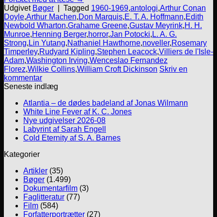
Udgivet
Bøger
|
Tagged
1960-1969
,
antologi
,
Arthur Conan
Doyle
,
Arthur Machen
,
Don Marquis
,
E. T. A. Hoffmann
,
Edith
Newbold Wharton
,
Grahame Greene
,
Gustav Meyrink
,
H. H.
Munroe
,
Henning Berger
,
horror
,
Jan Potocki
,
L. A. G.
Strong
,
Lin Yutang
,
Nathaniel Hawthorne
,
noveller
,
Rosemary
Timperley
,
Rudyard Kipling
,
Stephen Leacock
,
Villiers de l'Isle-
Adam
,
Washington Irving
,
Wenceslao Fernandez
Florez
,
Wilkie Collins
,
William Croft Dickinson
Skriv en
kommentar
Seneste indlæg
Atlantia – de dødes badeland af Jonas Wilmann
White Line Fever af K. C. Jones
Nye udgivelser 2026-08
Labyrint af Sarah Engell
Cold Eternity af S. A. Barnes
Kategorier
Artikler
(35)
Bøger
(1.499)
Dokumentarfilm
(3)
Faglitteratur
(77)
Film
(584)
Forfatterportrætter
(27)