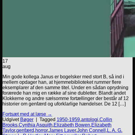
17
aug
Min gode kollega Janus er bogelsker med stort B, så ind i
mellem opdager han, at hjemmebiblioteket rummer flere
eksemplarer af den samme titel. Under en sådan oprydning
forærede han mig en række af sine dubletter. Blandt andet
Klokkerne og andre sælsomme fortællinger der består af 12
historier om genfærd og uforklarlige hændelser. De 12 […]
Fortsæt med at læse
→
Udgivet
Bøger
|
Tagged
1950-1959
,
antologi
,
Collin
Brooks
,
Cynthia Asquith
,
Elizabeth Bowen
,
Elizabeth
Taylor
,
genfærd
,
horror
,
James Laver
,
John Connell
,
L. A. G.