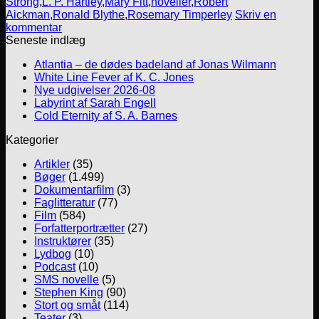
Strong
,
L. P. Hartley
,
Mary Fitt
,
noveller
,
Robert
Aickman
,
Ronald Blythe
,
Rosemary Timperley
Skriv en
kommentar
Seneste indlæg
Atlantia – de dødes badeland af Jonas Wilmann
White Line Fever af K. C. Jones
Nye udgivelser 2026-08
Labyrint af Sarah Engell
Cold Eternity af S. A. Barnes
Kategorier
Artikler
(35)
Bøger
(1.499)
Dokumentarfilm
(3)
Faglitteratur
(77)
Film
(584)
Forfatterportrætter
(27)
Instruktører
(35)
Lydbog
(10)
Podcast
(10)
SMS novelle
(5)
Stephen King
(90)
Stort og småt
(114)
Teater
(3)