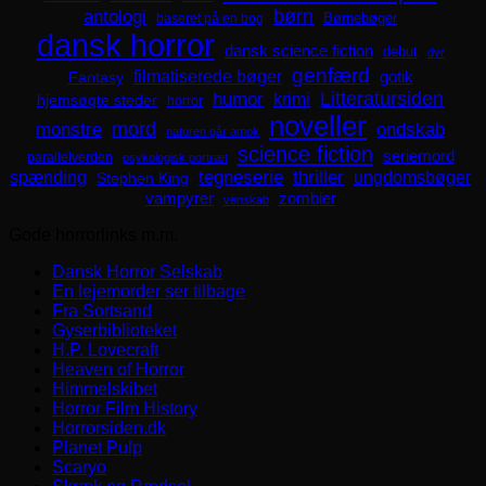
børn
antologi
Børnebøger
baseret på en bog
dansk horror
dansk science fiction
debut
dyr
genfærd
filmatiserede bøger
Fantasy
gotik
Litteratursiden
humor
krimi
hjemsøgte steder
horror
noveller
mord
monstre
ondskab
naturen går amok
science fiction
seriemord
parallelverden
psykologisk portræt
spænding
tegneserie
thriller
ungdomsbøger
Stephen King
zombier
vampyrer
venskab
Gode horrorlinks m.m.
Dansk Horror Selskab
En lejemorder ser tilbage
Fra Sortsand
Gyserbiblioteket
H.P. Lovecraft
Heaven of Horror
Himmelskibet
Horror Film History
Horrorsiden.dk
Planet Pulp
Scaryo