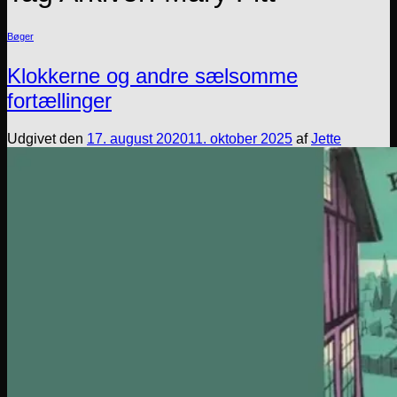
Bøger
Klokkerne og andre sælsomme
fortællinger
Udgivet den
17. august 2020
11. oktober 2025
af
Jette