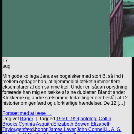
17
aug
Min gode kollega Janus er bogelsker med stort B, så ind i
mellem opdager han, at hjemmebiblioteket rummer flere
eksemplarer af den samme titel. Under en sådan oprydning
forærede han mig en række af sine dubletter. Blandt andet
Klokkerne og andre sælsomme fortællinger der består af 12
historier om genfærd og uforklarlige hændelser. De 12 […]
Fortsæt med at læse
→
Udgivet
Bøger
|
Tagged
1950-1959
,
antologi
,
Collin
Brooks
,
Cynthia Asquith
,
Elizabeth Bowen
,
Elizabeth
Taylor
,
genfærd
,
horror
,
James Laver
,
John Connell
,
L. A. G.