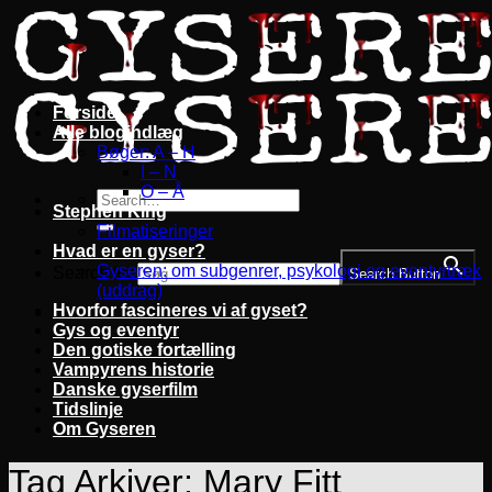
Fortsæt
til
indhold
Forside
Alle blogindlæg
Bøger: A – H
I – N
O – Å
Stephen King
Filmatiseringer
Hvad er en gyser?
Gyseren: om subgenrer, psykologi og eventyrtræk
Search for:
Search Button
(uddrag)
Hvorfor fascineres vi af gyset?
Gys og eventyr
Den gotiske fortælling
Vampyrens historie
Danske gyserfilm
Tidslinje
Om Gyseren
Tag Arkiver:
Mary Fitt