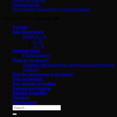
Skræk og Rædsel
Superkultur.dk
The Internet Speculative Fiction Database
Copyright 2026 ©
Gyseren.dk
Forside
Alle blogindlæg
Bøger: A – H
I – N
O – Å
Stephen King
Filmatiseringer
Hvad er en gyser?
Gyseren: om subgenrer, psykologi og eventyrtræk
(uddrag)
Hvorfor fascineres vi af gyset?
Gys og eventyr
Den gotiske fortælling
Vampyrens historie
Danske gyserfilm
Tidslinje
Om Gyseren