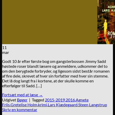
11
mar
Godt 10 år efter første bog om gangsterbossen Jimmy Sadd
høstede roser blandt læsere og anmeldere, udkommer del to
om den berygtede forbryder, og ligesom sidst består romanen
af fire dele, skrevet af hver sin forfatter med hver sin stemme.
Det lå dog langt fra i kortene, at der skulle komme en
efterfølger til Sadd. […]
Fortsæt med at læse
→
Udgivet
Bøger
|
Tagged
2015-2019
,
2016
,
Agnete
Friis
,
Gretelise Holm
,
krimi
,
Lars Kjædegaard
,
Steen Langstrup
Skriv en kommentar