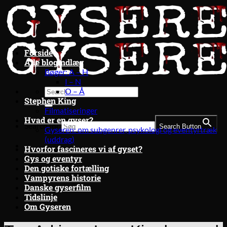
Fortsæt
til
indhold
Forside
Alle blogindlæg
Bøger: A – H
I – N
O – Å
Stephen King
Filmatiseringer
Hvad er en gyser?
Search for:
Search Button
Gyseren: om subgenrer, psykologi og eventyrtræk
(uddrag)
Hvorfor fascineres vi af gyset?
Gys og eventyr
Den gotiske fortælling
Vampyrens historie
Danske gyserfilm
Tidslinje
Om Gyseren