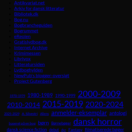
Antikvariat.net
Arkiv for dansk litteratur
Bibliotek.dk
Bog.nu
Bogbrancheguiden
Bogrummet
eReolen
Gratislydbog.dk
Internet Archive
Krimimessen
Librivox
Litteratursiden
Lydboghylden
NewPub's blogger-oversigt
Project Gutenberg
2000-2009
1980-1989
1990-1999
1970-1979
2015-2019
2020-2024
2010-2014
anmelder-eksemplar
antologi
A. Silvestri
2025-2029
Aliens
dansk horror
børn
Børnebøger
baseret på en bog
dansk science fiction
filmatiserede bøger
Fantasy
debut
dyr