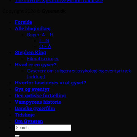
The Internet Speculative Fiction Database
Copyright 2026 ©
Gyseren.dk
Forside
Alle blogindlæg
Bøger: A – H
I – N
O – Å
Stephen King
Filmatiseringer
Hvad er en gyser?
Gyseren: om subgenrer, psykologi og eventyrtræk
(uddrag)
Hvorfor fascineres vi af gyset?
Gys og eventyr
Den gotiske fortælling
Vampyrens historie
Danske gyserfilm
Tidslinje
Om Gyseren