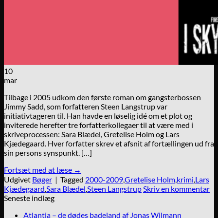
10
mar
Tilbage i 2005 udkom den første roman om gangsterbossen
Jimmy Sadd, som forfatteren Steen Langstrup var
initiativtageren til. Han havde en løselig idé om et plot og
inviterede herefter tre forfatterkollegaer til at være med i
skriveprocessen: Sara Blædel, Gretelise Holm og Lars
Kjædegaard. Hver forfatter skrev et afsnit af fortællingen ud fra
sin persons synspunkt. […]
Fortsæt med at læse
→
Udgivet
Bøger
|
Tagged
2000-2009
,
Gretelise Holm
,
krimi
,
Lars
Kjædegaard
,
Sara Blædel
,
Steen Langstrup
Skriv en kommentar
Seneste indlæg
Atlantia – de dødes badeland af Jonas Wilmann