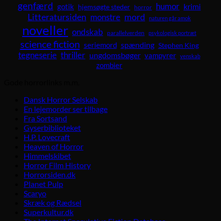
genfærd
humor
krimi
gotik
hjemsøgte steder
horror
Litteratursiden
mord
monstre
naturen går amok
noveller
ondskab
parallelverden
psykologisk portræt
science fiction
spænding
seriemord
Stephen King
tegneserie
thriller
ungdomsbøger
vampyrer
venskab
zombier
Gode horrorlinks m.m.
Dansk Horror Selskab
En lejemorder ser tilbage
Fra Sortsand
Gyserbiblioteket
H.P. Lovecraft
Heaven of Horror
Himmelskibet
Horror Film History
Horrorsiden.dk
Planet Pulp
Scaryo
Skræk og Rædsel
Superkultur.dk