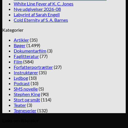
White Line Fever af K. C. Jones
Nye udgivelser 2026-08
Labyrint af Sarah Engell
Cold Eternity af S. A. Barnes
Kategorier
Artikler
(35)
Bøger
(1.499)
Dokumentarfilm
(3)
Faglitteratur
(77)
Film
(584)
Forfatterportrætter
(27)
Instruktører
(35)
Lydbog
(10)
Podcast
(10)
SMS novelle
(5)
Stephen King
(90)
Stort og småt
(114)
Teater
(3)
Tegneserier
(132)
Links om litteratur