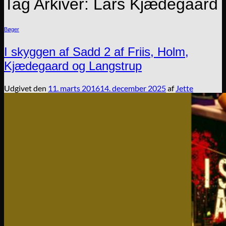
Tag Arkiver:
Lars Kjædegaard
Bøger
I skyggen af Sadd 2 af Friis, Holm,
Kjædegaard og Langstrup
Udgivet den
11. marts 2016
14. december 2025
af
Jette