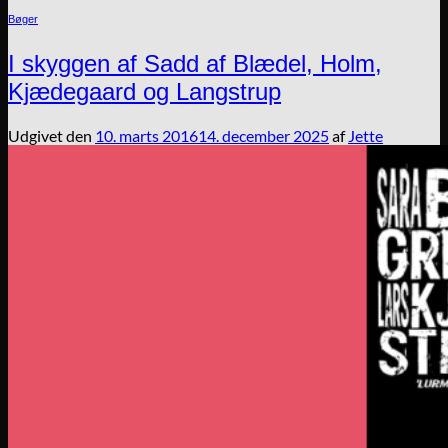
Bøger
I skyggen af Sadd af Blædel, Holm,
Kjædegaard og Langstrup
Udgivet den
10. marts 2016
14. december 2025
af
Jette