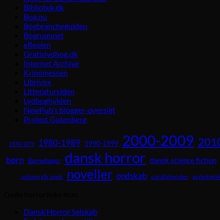
Bibliotek.dk
Bog.nu
Bogbrancheguiden
Bogrummet
eReolen
Gratislydbog.dk
Internet Archive
Krimimessen
Librivox
Litteratursiden
Lydboghylden
NewPub's blogger-oversigt
Project Gutenberg
2000-2009
201
1980-1989
1990-1999
1970-1979
dansk horror
børn
dansk science fiction
Børnebøger
noveller
ondskab
parallelverden
naturen går amok
psykologisk
Gode horrorlinks m.m.
Dansk Horror Selskab