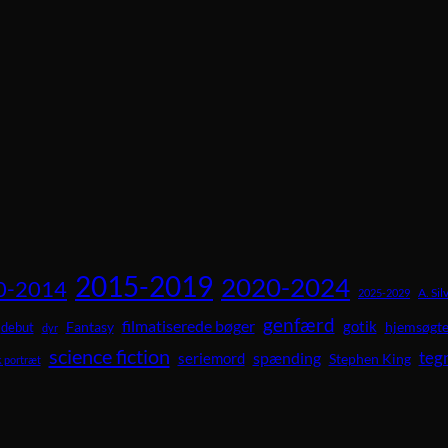
2015-2019
2020-2024
0-2014
A. Sil
2025-2029
genfærd
filmatiserede bøger
gotik
Fantasy
hjemsøgte
debut
dyr
science fiction
teg
spænding
seriemord
Stephen King
 portræt