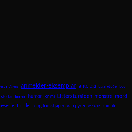
anmelder-eksemplar
antologi
vestri
baseret på en bog
Aliens
Litteratursiden
mord
humor
krimi
monstre
 steder
horror
neserie
thriller
ungdomsbøger
vampyrer
zombier
venskab