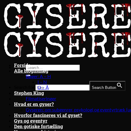
Fortsæt
til
indhold
Forside
Alle blogindlæg
Bøger: A – H
I – N
Search for:
O – Å
Search Button
Stephen King
Filmatiseringer
Hvad er en gyser?
Gyseren: om subgenrer, psykologi og eventyrtræk (u
Hvorfor fascineres vi af gyset?
Gys og eventyr
Den gotiske fortælling