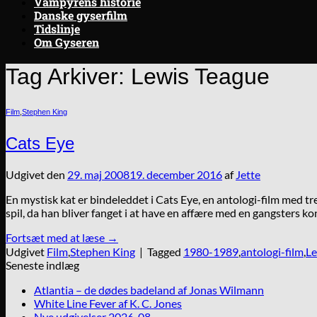
Vampyrens historie
Danske gyserfilm
Tidslinje
Om Gyseren
Tag Arkiver:
Lewis Teague
Film
,
Stephen King
Cats Eye
Udgivet den
29. maj 2008
19. december 2016
af
Jette
En mystisk kat er bindeleddet i Cats Eye, en antologi-film med tre
spil, da han bliver fanget i at have en affære med en gangsters k
Fortsæt med at læse
→
Udgivet
Film
,
Stephen King
|
Tagged
1980-1989
,
antologi-film
,
Le
Seneste indlæg
Atlantia – de dødes badeland af Jonas Wilmann
White Line Fever af K. C. Jones
Nye udgivelser 2026-08