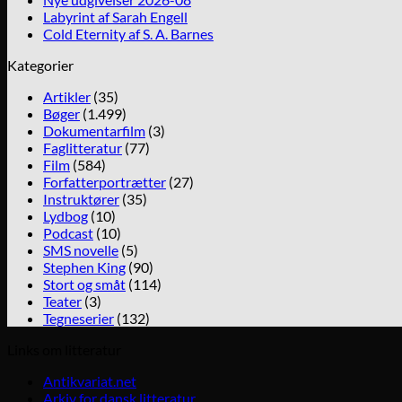
Labyrint af Sarah Engell
Cold Eternity af S. A. Barnes
Kategorier
Artikler
(35)
Bøger
(1.499)
Dokumentarfilm
(3)
Faglitteratur
(77)
Film
(584)
Forfatterportrætter
(27)
Instruktører
(35)
Lydbog
(10)
Podcast
(10)
SMS novelle
(5)
Stephen King
(90)
Stort og småt
(114)
Teater
(3)
Tegneserier
(132)
Links om litteratur
Antikvariat.net
Arkiv for dansk litteratur