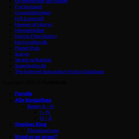
En lejemorder ser tilbage
Fra Sortsand
Gyserbiblioteket
H.P. Lovecraft
Heaven of Horror
Himmelskibet
Horror Film History
Horrorsiden.dk
Planet Pulp
Scaryo
Skræk og Rædsel
Superkultur.dk
The Internet Speculative Fiction Database
Copyright 2026 ©
Gyseren.dk
Forside
Alle blogindlæg
Bøger: A – H
I – N
O – Å
Stephen King
Filmatiseringer
Hvad er en gyser?