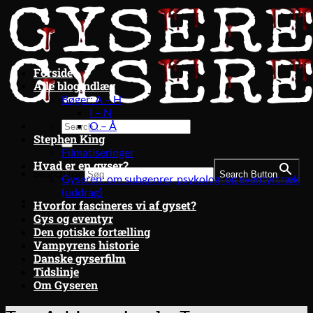
Fortsæt
til
indhold
Forside
Alle blogindlæg
Bøger: A – H
I – N
O – Å
Stephen King
Filmatiseringer
Hvad er en gyser?
Search for:
Search Button
Gyseren: om subgenrer, psykologi og eventyrtræk
(uddrag)
Hvorfor fascineres vi af gyset?
Gys og eventyr
Den gotiske fortælling
Vampyrens historie
Danske gyserfilm
Tidslinje
Om Gyseren