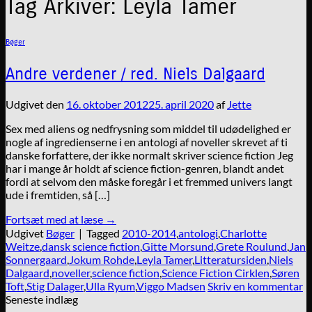
Tag Arkiver:
Leyla Tamer
Bøger
Andre verdener / red. Niels Dalgaard
Udgivet den
16. oktober 2012
25. april 2020
af
Jette
Sex med aliens og nedfrysning som middel til udødelighed er
nogle af ingredienserne i en antologi af noveller skrevet af ti
danske forfattere, der ikke normalt skriver science fiction Jeg
har i mange år holdt af science fiction-genren, blandt andet
fordi at selvom den måske foregår i et fremmed univers langt
ude i fremtiden, så […]
Fortsæt med at læse
→
Udgivet
Bøger
|
Tagged
2010-2014
,
antologi
,
Charlotte
Weitze
,
dansk science fiction
,
Gitte Morsund
,
Grete Roulund
,
Jan
Sonnergaard
,
Jokum Rohde
,
Leyla Tamer
,
Litteratursiden
,
Niels
Dalgaard
,
noveller
,
science fiction
,
Science Fiction Cirklen
,
Søren
Toft
,
Stig Dalager
,
Ulla Ryum
,
Viggo Madsen
Skriv en kommentar
Seneste indlæg