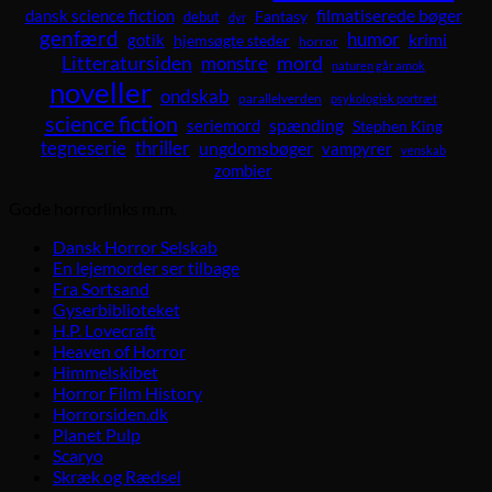
dansk science fiction
filmatiserede bøger
Fantasy
debut
dyr
genfærd
humor
krimi
gotik
hjemsøgte steder
horror
Litteratursiden
mord
monstre
naturen går amok
noveller
ondskab
parallelverden
psykologisk portræt
science fiction
spænding
seriemord
Stephen King
tegneserie
thriller
ungdomsbøger
vampyrer
venskab
zombier
Gode horrorlinks m.m.
Dansk Horror Selskab
En lejemorder ser tilbage
Fra Sortsand
Gyserbiblioteket
H.P. Lovecraft
Heaven of Horror
Himmelskibet
Horror Film History
Horrorsiden.dk
Planet Pulp
Scaryo
Skræk og Rædsel