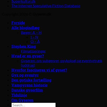
Superkultur.dk
The Internet Speculative Fiction Database
Copyright 2026 ©
Gyseren.dk
Forside
Alle blogindlæg
Bøger: A – H
I – N
O – Å
Stephen King
Filmatiseringer
Hvad er en gyser?
Gyseren: om subgenrer, psykologi og eventyrtræk
(uddrag)
Hvorfor fascineres vi af gyset?
Gys og eventyr
Den gotiske fortælling
Vampyrens historie
Danske gyserfilm
Tidslinje
Om Gyseren