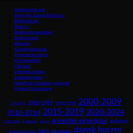
Antikvariat.net
Arkiv for dansk litteratur
Bibliotek.dk
Bog.nu
Bogbrancheguiden
Bogrummet
eReolen
Gratislydbog.dk
Internet Archive
Krimimessen
Librivox
Litteratursiden
Lydboghylden
NewPub's blogger-oversigt
Project Gutenberg
2000-2009
1980-1989
1990-1999
1970-1979
2015-2019
2020-2024
2010-2014
anmelder-eksemplar
antologi
A. Silvestri
2025-2029
Aliens
dansk horror
børn
Børnebøger
baseret på en bog