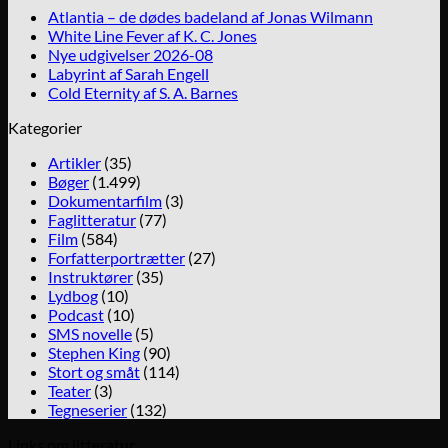
Atlantia – de dødes badeland af Jonas Wilmann
White Line Fever af K. C. Jones
Nye udgivelser 2026-08
Labyrint af Sarah Engell
Cold Eternity af S. A. Barnes
Kategorier
Artikler
(35)
Bøger
(1.499)
Dokumentarfilm
(3)
Faglitteratur
(77)
Film
(584)
Forfatterportrætter
(27)
Instruktører
(35)
Lydbog
(10)
Podcast
(10)
SMS novelle
(5)
Stephen King
(90)
Stort og småt
(114)
Teater
(3)
Tegneserier
(132)
Links om litteratur