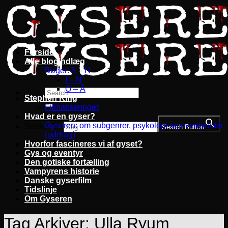
Fortsæt
til
indhold
Forside
Alle blogindlæg
Bøger: A – H
I – N
O – Å
Stephen King
Filmatiseringer
Hvad er en gyser?
Gyseren: om subgenrer, psykologi og eventyrtræk
Search for:
Search Button
(uddrag)
Hvorfor fascineres vi af gyset?
Gys og eventyr
Den gotiske fortælling
Vampyrens historie
Danske gyserfilm
Tidslinje
Om Gyseren
Tag Arkiver:
Ulla Ryum