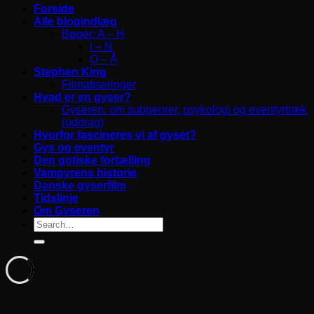
Forside
Alle blogindlæg
Bøger: A – H
I – N
O – Å
Stephen King
Filmatiseringer
Hvad er en gyser?
Gyseren: om subgenrer, psykologi og eventyrtræk
(uddrag)
Hvorfor fascineres vi af gyset?
Gys og eventyr
Den gotiske fortælling
Vampyrens historie
Danske gyserfilm
Tidslinje
Om Gyseren