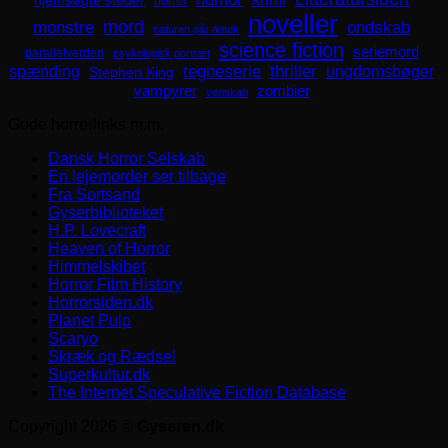
hjemsøgte steder
horror
noveller
mord
monstre
ondskab
naturen går amok
science fiction
seriemord
parallelverden
psykologisk portræt
spænding
tegneserie
thriller
ungdomsbøger
Stephen King
zombier
vampyrer
venskab
Gode horrorlinks m.m.
Dansk Horror Selskab
En lejemorder ser tilbage
Fra Sortsand
Gyserbiblioteket
H.P. Lovecraft
Heaven of Horror
Himmelskibet
Horror Film History
Horrorsiden.dk
Planet Pulp
Scaryo
Skræk og Rædsel
Superkultur.dk
The Internet Speculative Fiction Database
Copyright 2026 ©
Gyseren.dk