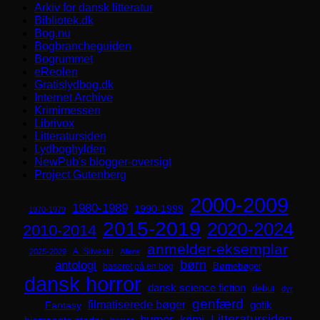
Arkiv for dansk litteratur
Bibliotek.dk
Bog.nu
Bogbrancheguiden
Bogrummet
eReolen
Gratislydbog.dk
Internet Archive
Krimimessen
Librivox
Litteratursiden
Lydboghylden
NewPub's blogger-oversigt
Project Gutenberg
2000-2009
1980-1989
1990-1999
1970-1979
2015-2019
2020-2024
2010-2014
anmelder-eksemplar
A. Silvestri
2025-2029
Aliens
børn
antologi
Børnebøger
baseret på en bog
dansk horror
dansk science fiction
debut
dyr
genfærd
filmatiserede bøger
Fantasy
gotik
Litteratursiden
humor
krimi