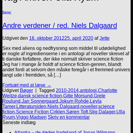
Bøger
Andre verdener / red. Niels Dalgaard
Udgivet den
16. oktober 2012
25. april 2020
af
Jette
Sex med aliens og nedfrysning som middel til udødelighed
er nogle af ingredienserne i en antologi af noveller skrevet af
ti danske forfattere, der ikke normalt skriver science fiction
Jeg har i mange år holdt af science fiction-genren, blandt
andet fordi at selvom den måske foregår i et fremmed univers
langt ude i fremtiden, så […]
Fortsæt med at læse
→
Udgivet
Bøger
|
Tagged
2010-2014
,
antologi
,
Charlotte
Weitze
,
dansk science fiction
,
Gitte Morsund
,
Grete
Roulund
,
Jan Sonnergaard
,
Jokum Rohde
,
Leyla
Tamer
,
Litteratursiden
,
Niels Dalgaard
,
noveller
,
science
fiction
,
Science Fiction Cirklen
,
Søren Toft
,
Stig Dalager
,
Ulla
Ryum
,
Viggo Madsen
Skriv en kommentar
Seneste indlæg
Atlantia – de dødes badeland af Jonas Wilmann