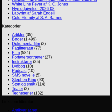
White Line Fever af K. C. Jones
Nye udgivelser 2026-08
Labyrint af Sarah Engell
Cold Eternity af S. A. Barnes
Kategorier
Artikler
(35)
Bøger
(1.499)
Dokumentarfilm
(3)
Faglitteratur
(77)
Film
(584)
Forfatterportrætter
(27)
Instruktører
(35)
Lydbog
(10)
Podcast
(10)
SMS novelle
(5)
Stephen King
(90)
Stort og småt
(114)
Teater
(3)
Tegneserier
(132)
Links om litteratur
Antikvariat.net