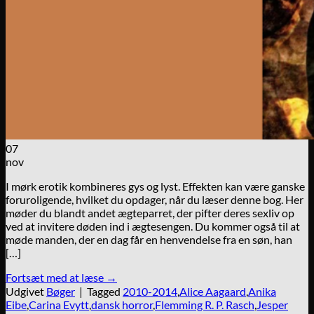
07
nov
I mørk erotik kombineres gys og lyst. Effekten kan være ganske
foruroligende, hvilket du opdager, når du læser denne bog. Her
møder du blandt andet ægteparret, der pifter deres sexliv op
ved at invitere døden ind i ægtesengen. Du kommer også til at
møde manden, der en dag får en henvendelse fra en søn, han
[…]
Fortsæt med at læse
→
Udgivet
Bøger
|
Tagged
2010-2014
,
Alice Aagaard
,
Anika
Eibe
,
Carina Evytt
,
dansk horror
,
Flemming R. P. Rasch
,
Jesper