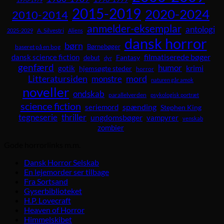
2015-2019
2020-2024
2010-2014
anmelder-eksemplar
antologi
A. Silvestri
2025-2029
Aliens
dansk horror
børn
Børnebøger
baseret på en bog
dansk science fiction
filmatiserede bøger
Fantasy
debut
dyr
genfærd
humor
krimi
gotik
hjemsøgte steder
horror
Litteratursiden
mord
monstre
naturen går amok
noveller
ondskab
parallelverden
psykologisk portræt
science fiction
spænding
seriemord
Stephen King
tegneserie
thriller
ungdomsbøger
vampyrer
venskab
zombier
Gode horrorlinks m.m.
Dansk Horror Selskab
En lejemorder ser tilbage
Fra Sortsand
Gyserbiblioteket
H.P. Lovecraft
Heaven of Horror
Himmelskibet