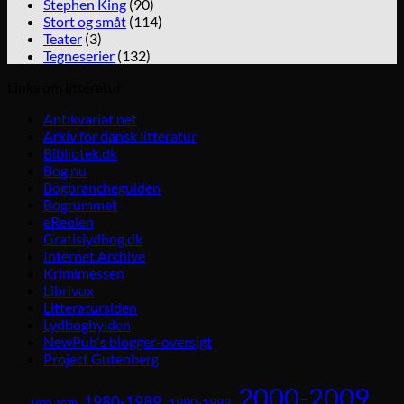
Stephen King
(90)
Stort og småt
(114)
Teater
(3)
Tegneserier
(132)
Links om litteratur
Antikvariat.net
Arkiv for dansk litteratur
Bibliotek.dk
Bog.nu
Bogbrancheguiden
Bogrummet
eReolen
Gratislydbog.dk
Internet Archive
Krimimessen
Librivox
Litteratursiden
Lydboghylden
NewPub's blogger-oversigt
Project Gutenberg
2000-2009
1980-1989
1990-1999
1970-1979