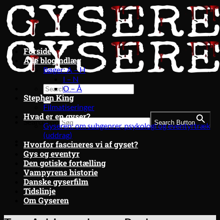
Fortsæt
til
indhold
Forside
Alle blogindlæg
Bøger: A – H
I – N
O – Å
Stephen King
Filmatiseringer
Hvad er en gyser?
Search for:
Search Button
Gyseren: om subgenrer, psykologi og eventyrtræk
(uddrag)
Hvorfor fascineres vi af gyset?
Gys og eventyr
Den gotiske fortælling
Vampyrens historie
Danske gyserfilm
Tidslinje
Om Gyseren