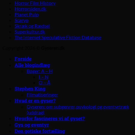
Horror Film History
Horrorsiden.dk
Planet Pulp
Scaryo
Skræk og Rædsel
Superkultur.dk
The Internet Speculative Fiction Database
Copyright 2026 ©
Gyseren.dk
Forside
Alle blogindlæg
Bøger: A – H
I – N
O – Å
Stephen King
Filmatiseringer
Hvad er en gyser?
Gyseren: om subgenrer, psykologi og eventyrtræk
(uddrag)
Hvorfor fascineres vi af gyset?
Gys og eventyr
Den gotiske fortælling