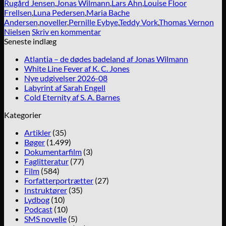
Rugård Jensen
,
Jonas Wilmann
,
Lars Ahn
,
Louise Floor
Frellsen
,
Luna Pedersen
,
Maria Bache
Andersen
,
noveller
,
Pernille Eybye
,
Teddy Vork
,
Thomas Vernon
Nielsen
Skriv en kommentar
Seneste indlæg
Atlantia – de dødes badeland af Jonas Wilmann
White Line Fever af K. C. Jones
Nye udgivelser 2026-08
Labyrint af Sarah Engell
Cold Eternity af S. A. Barnes
Kategorier
Artikler
(35)
Bøger
(1.499)
Dokumentarfilm
(3)
Faglitteratur
(77)
Film
(584)
Forfatterportrætter
(27)
Instruktører
(35)
Lydbog
(10)
Podcast
(10)
SMS novelle
(5)